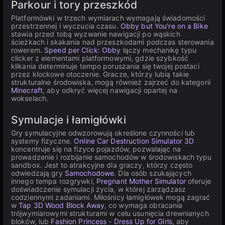
Parkour i tory przeszkód
Platformówki w trzech wymiarach wymagają świadomości
przestrzennej i wyczucia czasu.
Obby but You're on a Bike
stawia przed tobą wyzwanie nawigacji po wąskich
ścieżkach i skakania nad przeszkodami podczas sterowania
rowerem.
Speed per Click: Obby
łączy mechanikę typu
clicker z elementami platformowymi, gdzie szybkość
klikania determinuje tempo poruszania się twojej postaci
przez klockowe otoczenie. Gracze, którzy lubią takie
strukturalne środowiska, mogą również zajrzeć do kategorii
Minecraft
, aby odkryć więcej nawigacji opartej na
wokselach.
Symulacje i łamigłówki
Gry symulacyjne odwzorowują określone czynności lub
systemy fizyczne.
Online Car Destruction Simulator 3D
koncentruje się na fizyce pojazdów, pozwalając na
prowadzenie i rozbijanie samochodów w środowiskach typu
sandbox. Jest to atrakcyjne dla graczy, którzy często
odwiedzają gry
Samochodowe
. Dla osób szukających
innego tempa rozgrywki,
Pregnant Mother Simulator
oferuje
doświadczenie symulacji życia, w której zarządzasz
codziennymi zadaniami. Miłośnicy łamigłówek mogą zagrać
w
Tap 3D Wood Block Away
, co wymaga obracania
trójwymiarowymi strukturami w celu usunięcia drewnianych
bloków, lub
Fashion Princess - Dress Up for Girls
, aby