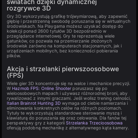
światach dzięki dynamicznej
rozgrywce 3D
Gry 3D wykorzystują grafikę trójwymiarową, aby zapewnić
głębię i przestrzenną swobodę poruszania się w wirtualnych
środowiskach. Na Playgama możesz uzyskać dostęp do
kolekcji ponad 2600 tytułów 3D bezpośrednio w
przeglądarce internetowej. Gry te reprezentują wiele
gatunków, co pozwala na przemierzanie złożonych
środowisk zarówno na komputerach stacjonarnych, jak i
urządzeniach mobilnych, bez konieczności pobierania
plików.
Akcja i strzelanki pierwszoosobowe
(FPS)
Wiele gier 3D koncentruje się na walce i mechanice precyzji.
W
Hazmob FPS: Online Shooter
poruszasz się po
wieloosobowych mapach i używasz różnorodnej broni, aby
rywalizować z innymi graczami. Jeśli wolisz trening celności,
Italian Brainrot Hunting 3D
wymaga od ciebie namierzania i
eliminowania konkretnych celów na różnych poziomach.
Tytuły te wykorzystują standardowe sterowanie myszą i
klawiaturą do poruszania się oraz celowania. Dla fanów tej
perspektywy gry z kategorii
Strzelanka Trzecioosobowa
oferują podobną mechanikę z alternatywnego kąta kamery.