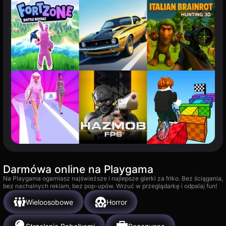
Darmówa online na Playgama
Na Playgama ogarniasz najświeższe i najlepsze gierki za friko. Bez ściągania,
bez nachalnych reklam, bez pop-upów. Wrzuć w przeglądarkę i odpalaj fun!
Wieloosobowe
Horror