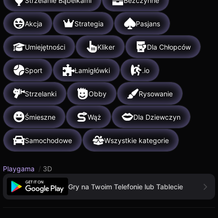
Strzelanie Bąbelkami
Bezczynne
Akcja
Strategia
Pasjans
Umiejętności
Kliker
Dla Chłopców
Sport
Łamigłówki
.io
Strzelanki
Obby
Rysowanie
Śmieszne
Wąż
Dla Dziewczyn
Samochodowe
Wszystkie kategorie
Playgama
/
3D
Gry na Twoim Telefonie lub Tablecie