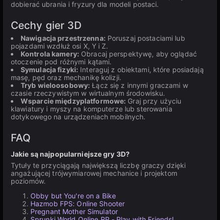
dobierać ubrania i fryzury dla modeli postaci.
Cechy gier 3D
Nawigacja przestrzenna:
Poruszaj postaciami lub
pojazdami wzdłuż osi X, Y i Z.
Kontrola kamery:
Obracaj perspektywę, aby oglądać
otoczenie pod różnymi kątami.
Symulacja fizyki:
Interaguj z obiektami, które posiadają
masę, pęd oraz mechanikę kolizji.
Tryb wieloosobowy:
Łącz się z innymi graczami w
czasie rzeczywistym w wirtualnym środowisku.
Wsparcie międzyplatformowe:
Graj przy użyciu
klawiatury i myszy na komputerze lub sterowania
dotykowego na urządzeniach mobilnych.
FAQ
Jakie są najpopularniejsze gry 3D?
Tytuły te przyciągają największą liczbę graczy dzięki
angażującej trójwymiarowej mechanice i projektom
poziomów.
Obby but You're on a Bike
Hazmob FPS: Online Shooter
Pregnant Mother Simulator
Sprunki World Online RP - Play with Friends!