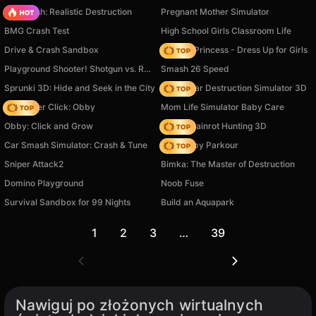
Car Crush: Realistic Destruction
Pregnant Mother Simulator
BMG Crash Test
High School Girls Classroom Life
Drive & Crash Sandbox
Fashion Princess - Dress Up for Girls
Playground Shooter! Shotgun vs. Ragdolls!
Smash 26 Speed
Sprunki 3D: Hide and Seek in the City
Online Car Destruction Simulator 3D
Speed per Click: Obby
Mom Life Simulator Baby Care
Obby: Click and Grow
Italian Brainrot Hunting 3D
Car Smash Simulator: Crash & Tune
Your Obby Parkour
Sniper Attack2
Bimka: The Master of Destruction
Domino Playground
Noob Fuse
Survival Sandbox for 99 Nights
Build an Aquapark
1
2
3
…
39
Nawiguj po złożonych wirtualnych