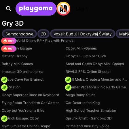
Login
Gry 3D
Samochodowe
2D
Voxel: Buduj i Odkrywaj Światy
Mahj
Sprunki World Online RP - Play with Friends!
Your Obby Escape
Obby: Mini-Games
Cat and Granny
Obby: +1 Jump per Click
Robby Mini Games
Steal and Catch Obby: Mini-Games
Imposter 3D online horror
RIVALS FPS: Online Shooter
Escape Cave For Brainrot
Craft Mobs: Create a Monster and Fight!
Gas Station
Summer Vacations Pinic Party Game
Obby: Supercar Race on Keyboard
Mega Ramp Stunt
Flying Robot Transform Car Games
Car Destruction King
Obby but You're on a Bike
High School Teacher Simulator
+1 Brick Escape: Obby
Sprunki Craft - Sandbox 3D
Gym Simulator Online Escape
Crime and Vice City Police