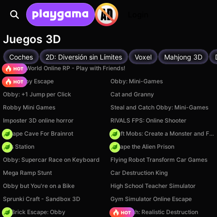
Login
Juegos 3D
Coches
2D: Diversión sin Límites
Voxel
Mahjong 3D
Sprunki World Online RP - Play with Friends!
Your Obby Escape
Obby: Mini-Games
Obby: +1 Jump per Click
Cat and Granny
Robby Mini Games
Steal and Catch Obby: Mini-Games
Imposter 3D online horror
RIVALS FPS: Online Shooter
Escape Cave For Brainrot
Craft Mobs: Create a Monster and Fight!
Gas Station
Escape the Alien Prison
Obby: Supercar Race on Keyboard
Flying Robot Transform Car Games
Mega Ramp Stunt
Car Destruction King
Obby but You're on a Bike
High School Teacher Simulator
Sprunki Craft - Sandbox 3D
Gym Simulator Online Escape
+1 Brick Escape: Obby
Car Crush: Realistic Destruction