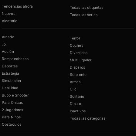
Tendencias ahora
Todas las etiquetas
Nuevos
Todas las series
Aleatorio
Arcade
Terror
.io
Coches
Acción
Divertidos
Rompecabezas
Multijugador
Deportes
Disparos
Estrategia
Serpiente
Simulación
Armas
Habilidad
Clic
Bubble Shooter
Solitario
Para Chicas
Dibujo
2 Jugadores
Inactivos
Para Niños
Todas las categorías
Obstáculos