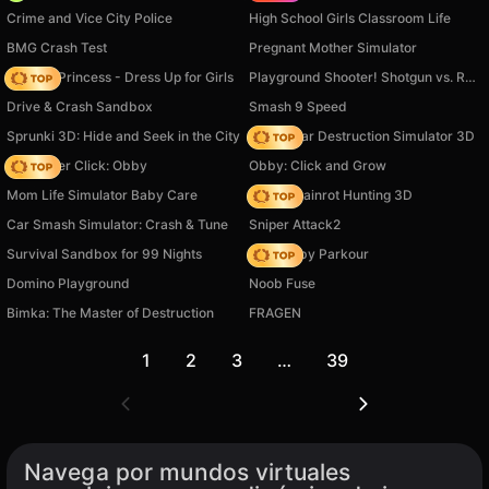
Crime and Vice City Police
High School Girls Classroom Life
BMG Crash Test
Pregnant Mother Simulator
Fashion Princess - Dress Up for Girls
Playground Shooter! Shotgun vs. Ragdolls!
Drive & Crash Sandbox
Smash 9 Speed
Sprunki 3D: Hide and Seek in the City
Online Car Destruction Simulator 3D
Speed per Click: Obby
Obby: Click and Grow
Mom Life Simulator Baby Care
Italian Brainrot Hunting 3D
Car Smash Simulator: Crash & Tune
Sniper Attack2
Survival Sandbox for 99 Nights
Your Obby Parkour
Domino Playground
Noob Fuse
Bimka: The Master of Destruction
FRAGEN
1
2
3
…
39
Navega por mundos virtuales