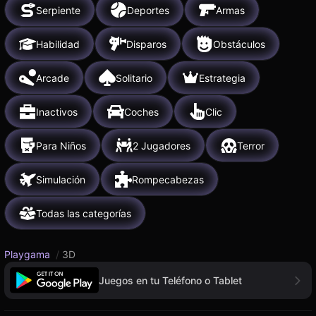
Serpiente
Deportes
Armas
Habilidad
Disparos
Obstáculos
Arcade
Solitario
Estrategia
Inactivos
Coches
Clic
Para Niños
2 Jugadores
Terror
Simulación
Rompecabezas
Todas las categorías
Playgama
/
3D
Juegos en tu Teléfono o Tablet