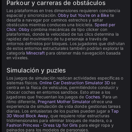
Parkour y carreras de obstáculos
Las plataformas en tres dimensiones requieren conciencia
espacial y sincronización.
Obby but You're on a Bike
te
desafía a navegar por caminos estrechos y saltar
obstáculos mientras conduces una bicicleta.
Speed per
Click: Obby
combina mecánicas de tipo clicker con
plataformas, donde la velocidad de tus clics determina la
rapidez del movimiento de tu personaje a través de
entornos definidos por bloques. Los jugadores que disfrutan
de estos entornos estructurales también podrían explorar la
categoría
Minecraft
para obtener más navegación basada
en vóxeles.
Simulación y puzles
Los juegos de simulación replican actividades específicas o
sistemas físicos.
Online Car Destruction Simulator 3D
se
centra en la física de vehículos, permitiéndote conducir y
chocar coches en entornos sandbox. Esto atrae a los
jugadores que frecuentan los juegos de
Coches
. Para un
ritmo diferente,
Pregnant Mother Simulator
ofrece una
experiencia de simulación de vida donde gestionas tareas
diarias. Los entusiastas de los puzles pueden jugar a
Tap
3D Wood Block Away
, que requiere rotar estructuras
tridimensionales para eliminar bloques de madera, o a
Fashion Princess - Dress Up for Girls
para elegir ropa y
peinados para los modelos de personajes.