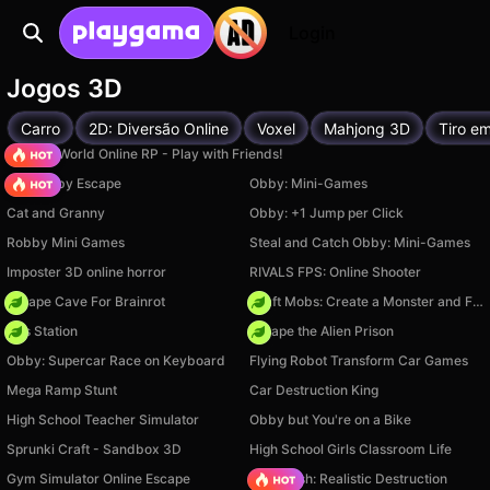
Login
Jogos 3D
Carro
2D: Diversão Online
Voxel
Mahjong 3D
Tiro e
Sprunki World Online RP - Play with Friends!
Your Obby Escape
Obby: Mini-Games
Cat and Granny
Obby: +1 Jump per Click
Robby Mini Games
Steal and Catch Obby: Mini-Games
Imposter 3D online horror
RIVALS FPS: Online Shooter
Escape Cave For Brainrot
Craft Mobs: Create a Monster and Fight!
Gas Station
Escape the Alien Prison
Obby: Supercar Race on Keyboard
Flying Robot Transform Car Games
Mega Ramp Stunt
Car Destruction King
High School Teacher Simulator
Obby but You're on a Bike
Sprunki Craft - Sandbox 3D
High School Girls Classroom Life
Gym Simulator Online Escape
Car Crush: Realistic Destruction