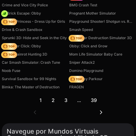
Crime and Vice City Police
BMG Crash Test
+1 Brick Escape: Obby
Pregnant Mother Simulator
Fashion Princess - Dress Up for Girls
Playground Shooter! Shotgun vs. Ragdolls!
Drive & Crash Sandbox
Smash Speed
Sprunki 3D: Hide and Seek in the City
Online Car Destruction Simulator 3D
Speed per Click: Obby
Obby: Click and Grow
Italian Brainrot Hunting 3D
Mom Life Simulator Baby Care
Car Smash Simulator: Crash Tune
Sniper Attack2
Noob Fuse
Domino Playground
Survival Sandbox for 99 Nights
Your Obby Parkour
Bimka: The Master of Destruction
FRAGEN
1
2
3
…
39
Navegue por Mundos Virtuais