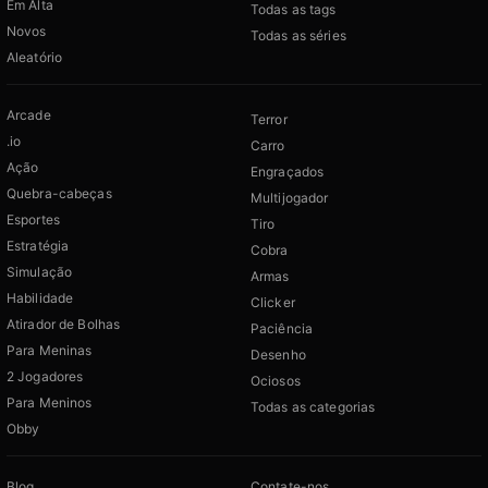
Em Alta
Todas as tags
Novos
Todas as séries
Aleatório
Arcade
Terror
.io
Carro
Ação
Engraçados
Quebra-cabeças
Multijogador
Esportes
Tiro
Estratégia
Cobra
Simulação
Armas
Habilidade
Clicker
Atirador de Bolhas
Paciência
Para Meninas
Desenho
2 Jogadores
Ociosos
Para Meninos
Todas as categorias
Obby
Blog
Contate-nos