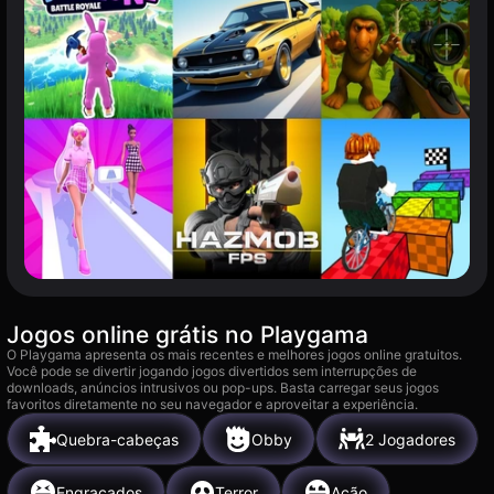
Jogos online grátis no Playgama
O Playgama apresenta os mais recentes e melhores jogos online gratuitos.
Você pode se divertir jogando jogos divertidos sem interrupções de
downloads, anúncios intrusivos ou pop-ups. Basta carregar seus jogos
favoritos diretamente no seu navegador e aproveitar a experiência.
Quebra-cabeças
Obby
2 Jogadores
Engraçados
Terror
Ação