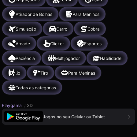
Atirador de Bolhas
Para Meninos
Simulação
Carro
Cobra
Arcade
Clicker
Esportes
Paciência
Multijogador
Habilidade
.io
Tiro
Para Meninas
Todas as categorias
Playgama
/
3D
Jogos no seu Celular ou Tablet