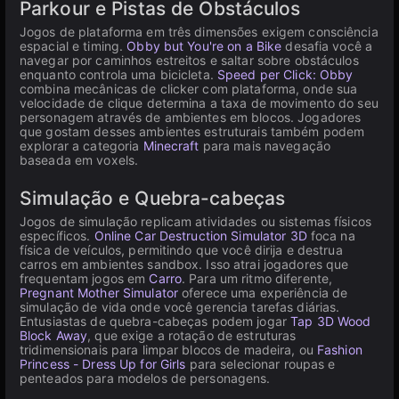
Parkour e Pistas de Obstáculos
Jogos de plataforma em três dimensões exigem consciência
espacial e timing.
Obby but You're on a Bike
desafia você a
navegar por caminhos estreitos e saltar sobre obstáculos
enquanto controla uma bicicleta.
Speed per Click: Obby
combina mecânicas de clicker com plataforma, onde sua
velocidade de clique determina a taxa de movimento do seu
personagem através de ambientes em blocos. Jogadores
que gostam desses ambientes estruturais também podem
explorar a categoria
Minecraft
para mais navegação
baseada em voxels.
Simulação e Quebra-cabeças
Jogos de simulação replicam atividades ou sistemas físicos
específicos.
Online Car Destruction Simulator 3D
foca na
física de veículos, permitindo que você dirija e destrua
carros em ambientes sandbox. Isso atrai jogadores que
frequentam jogos em
Carro
. Para um ritmo diferente,
Pregnant Mother Simulator
oferece uma experiência de
simulação de vida onde você gerencia tarefas diárias.
Entusiastas de quebra-cabeças podem jogar
Tap 3D Wood
Block Away
, que exige a rotação de estruturas
tridimensionais para limpar blocos de madeira, ou
Fashion
Princess - Dress Up for Girls
para selecionar roupas e
penteados para modelos de personagens.