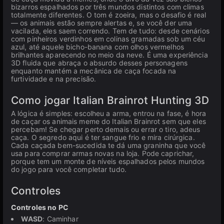
bizarros espalhados por três mundos distintos com climas
totalmente diferentes. O tom é zoeira, mas o desafio é real
— os animais estão sempre alertas e, se você der uma
vacilada, eles saem correndo. Tem de tudo: desde cenários
com pinheiros verdinhos em colinas gramadas sob um céu
azul, até aquele bicho-banana com olhos vermelhos
brilhantes aparecendo no meio da neve. É uma experiência
3D fluida que abraça o absurdo desses personagens
enquanto mantém a mecânica de caça focada na
furtividade e na precisão.
Como jogar Italian Brainrot Hunting 3D
A lógica é simples: escolheu a arma, entrou na fase, é hora
de caçar os animais meme do Italian Brainrot sem que eles
percebam! Se chegar perto demais ou errar o tiro, adeus
caça. O segredo aqui é ter sangue frio e mira cirúrgica.
Cada caçada bem-sucedida te dá uma graninha que você
usa para comprar armas novas na loja. Pode caprichar,
porque tem um monte de níveis espalhados pelos mundos
do jogo para você completar tudo.
Controles
Controles no PC
WASD
: Caminhar