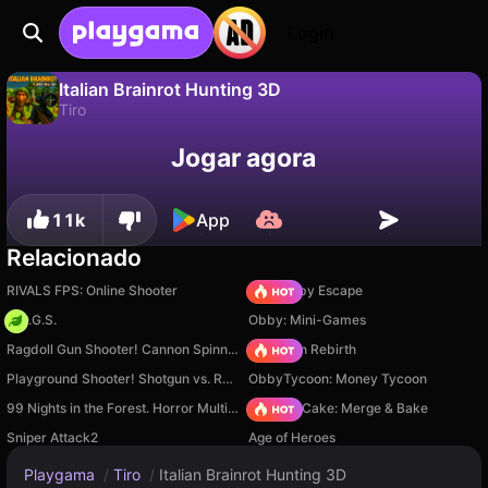
Login
Italian Brainrot Hunting 3D
Tiro
Não
Salvar
Salve o progresso!
Italian Brainrot Hunting 3D é um jogo de tiro gratuito de Pavel Divnenko. Jogue online na Playgama.
Jogar agora
11k
App
Relacionado
RIVALS FPS: Online Shooter
Your Obby Escape
H.O.G.S.
Obby: Mini-Games
Ragdoll Gun Shooter! Cannon Spinner Playground
Stickman Rebirth
Playground Shooter! Shotgun vs. Ragdolls!
ObbyTycoon: Money Tycoon
99 Nights in the Forest. Horror Multiplayer
Piece of Cake: Merge & Bake
Sniper Attack2
Age of Heroes
Playgama
/
Tiro
/
Italian Brainrot Hunting 3D