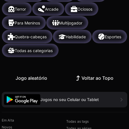
Terror
Arcade
Ociosos
Para Meninos
Multijogador
Quebra-cabeças
Habilidade
Esportes
Todas as categorias
Jogo aleatório
Voltar ao Topo
Jogos no seu Celular ou Tablet
Em Alta
Todas as tags
Novos
Todas as séries