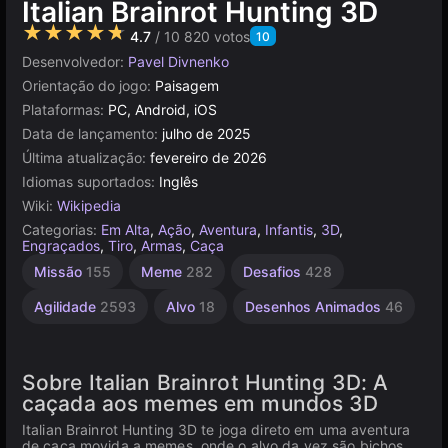
Italian Brainrot Hunting 3D
★★★★★
4.7
/ 10 820 votos
10
Desenvolvedor:
Pavel Divnenko
Orientação do jogo:
Paisagem
Plataformas:
PC, Android, iOS
Data de lançamento:
julho de 2025
Última atualização:
fevereiro de 2026
Idiomas suportados:
Inglês
Wiki:
Wikipedia
Categorias:
Em Alta
,
Ação
,
Aventura
,
Infantis
,
3D
,
Engraçados
,
Tiro
,
Armas
,
Caça
Aventura
Animais
Tiro de
Missão
155
Meme
282
Desafios
428
Precisão
de Ação
Brainrot
Italianos
250
20
Agilidade
2593
Alvo
18
Desenhos Animados
46
122
Sobre Italian Brainrot Hunting 3D: A
caçada aos memes em mundos 3D
Italian Brainrot Hunting 3D te joga direto em uma aventura
de caça movida a memes, onde o alvo da vez são bichos