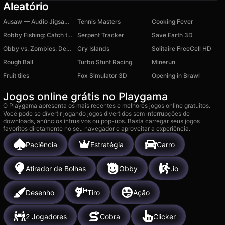
Aleatório
Ausaw — Audio Jigsaw Puzzle by Auzle
Tennis Masters
Cooking Fever
Robby Fishing: Catch them all!
Serpent Tracker
Save Earth 3D
Obby vs. Zombies: Dead Rails
Cry Islands
Solitaire FreeCell HD
Rough Ball
Turbo Stunt Racing
Minerun
Fruit tiles
Fox Simulator 3D
Opening in Brawl
Jogos online grátis no Playgama
O Playgama apresenta os mais recentes e melhores jogos online gratuitos.
Você pode se divertir jogando jogos divertidos sem interrupções de
downloads, anúncios intrusivos ou pop-ups. Basta carregar seus jogos
favoritos diretamente no seu navegador e aproveitar a experiência.
Paciência
Estratégia
Carro
Atirador de Bolhas
Obby
.io
Desenho
Tiro
Ação
2 Jogadores
Cobra
Clicker