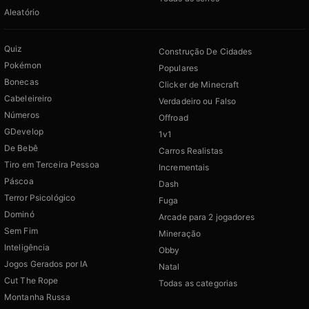
Aleatório
Quiz
Construção De Cidades
Pokémon
Populares
Bonecas
Clicker de Minecraft
Cabeleireiro
Verdadeiro ou Falso
Números
Offroad
GDevelop
1v1
De Bebê
Carros Realistas
Tiro em Terceira Pessoa
Incrementais
Páscoa
Dash
Terror Psicológico
Fuga
Dominó
Arcade para 2 jogadores
Sem Fim
Mineração
Inteligência
Obby
Jogos Gerados por IA
Natal
Cut The Rope
Todas as categorias
Montanha Russa