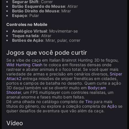
Segurar Shift
: Correr
Botão Esquerdo do Mouse
: Atirar
Botão Direito do Mouse
: Mirar
Espaço
: Pular
Controles no Mobile
Analógico Virtual
: Movimentar-se
Toque na tela
: Atirar
Botões de Ação
: Mirar, pular, correr
Jogos que você pode curtir
Se a vibe de caça em Italian Brainrot Hunting 3D te fisgou,
Wild Hunting Clash
te coloca em florestas densas onde
rastrear e abater animais é o foco total. Se você quer mais
variedade de armas e precisão em cenários diversos,
Sniper
Attack2
entrega missões de sniper frenéticas em cidades,
portos e campos de batalha no deserto. Quem curte a ação
3D daqui também vai se divertir muito em
Bodycam
Shooter
, um FPS multiplayer com controles realistas, um
arsenal enorme e fases muito bem feitas.
Dê uma olhada no catálogo completo de
Tiro
para mais
títulos do gênero, ou explore a coleção completa de
Ação
se
quiser desafios de aventura que vão além da caça.
Vídeo