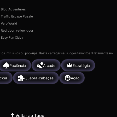
Blob Adventures
Traffic Escape Puzzle
Vero World
Red door, yellow door
Easy Fun Obby
ios intrusivos ou pop-ups. Basta carregar seus jogos favoritos diretamente no
Paciência
Arcade
Estratégia
icker
Quebra-cabeças
Ação
Voltar ao Topo