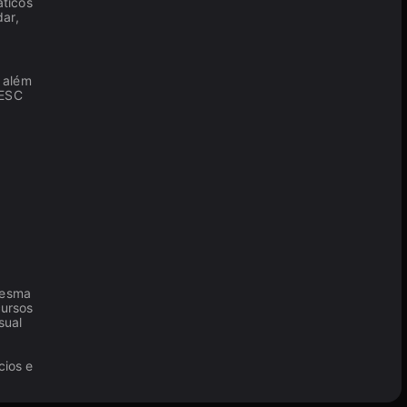
áticos
dar,
, além
 ESC
mesma
cursos
sual
cios e