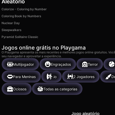
Aleatório
Colorize - Coloring by Number
Coloring Book by Numbers
Nuclear Day
Sleepwalkers
Pyramid Solitaire Classic
Jogos online grátis no Playgama
O Playgama apresenta os mais recentes e melhores jogos online gratuitos. Você
seu navegador e aproveitar a experiência.
Multijogador
Engraçados
Terror
Para Meninas
.io
2 Jogadores
D
Ociosos
Todas as categorias
Jogo aleatório