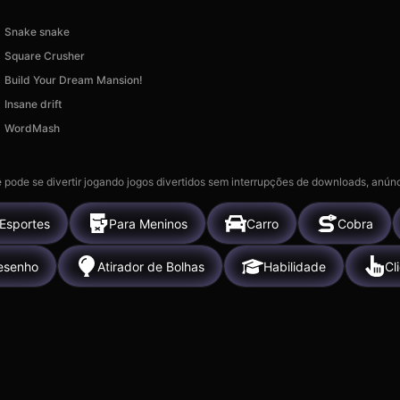
Snake snake
Square Crusher
Build Your Dream Mansion!
Insane drift
WordMash
 pode se divertir jogando jogos divertidos sem interrupções de downloads, anúnc
Esportes
Para Meninos
Carro
Cobra
esenho
Atirador de Bolhas
Habilidade
Cl