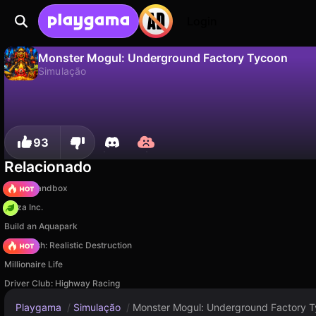
Login
Monster Mogul: Underground Factory Tycoon
Simulação
Não
Salvar
Salve o progresso!
Monster Mogul: Underground Factory Tycoon é um jogo de simulação gratuito de Studiya. Jogue online na Playgama.
93
Relacionado
Melon Sandbox
Pizza Inc.
Build an Aquapark
Car Crush: Realistic Destruction
Millionaire Life
Driver Club: Highway Racing
Playgama
/
Simulação
/
Monster Mogul: Underground Factory 