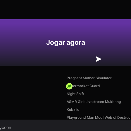
Jogar agora
Pregnant Mother Simulator
Supermarket Guard
Night Shift
ASMR Girl: Livestream Mukbang
Kubz.io
Playground Man Mod! Web of Destruct
Tycoon