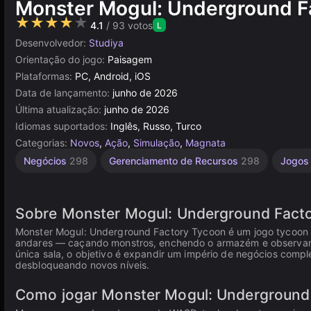
Monster Mogul: Underground F
★★★★★
4.1
/ 93 votos
L
Desenvolvedor:
Studiya
Orientação do jogo:
Paisagem
Plataformas:
PC, Android, iOS
Data de lançamento:
junho de 2026
Última atualização:
junho de 2026
Idiomas suportados:
Inglês, Russo, Turco
Categorias:
Novos
,
Ação
,
Simulação
,
Magnata
Negócios
298
Gerenciamento de Recursos
298
Jogos
Sobre Monster Mogul: Underground Fact
Monster Mogul: Underground Factory Tycoon é um jogo tycoon 
andares — caçando monstros, enchendo o armazém e observan
única sala, o objetivo é expandir um império de negócios com
desbloqueando novos níveis.
Como jogar Monster Mogul: Underground