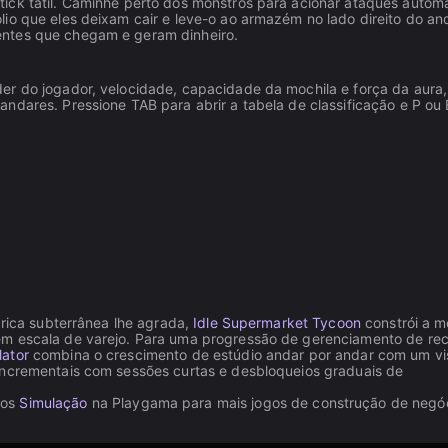
ick tátil. Caminhe perto dos monstros para acionar ataques autom
io que eles deixam cair e leve-o ao armazém no lado direito do an
entes que chegam e geram dinheiro.
er do jogador, velocidade, capacidade da mochila e força da aura
ndares. Pressione TAB para abrir a tabela de classificação e P ou
brica subterrânea lhe agrada,
Idle Supermarket Tycoon
constrói a 
em escala de varejo. Para uma progressão de gerenciamento de re
lator
combina o crescimento de estúdio andar por andar com um vi
ncrementais com sessões curtas e desbloqueios graduais de
 os
Simulação
na Playgama para mais jogos de construção de negó