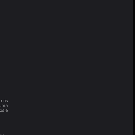
rios
 uma
os e