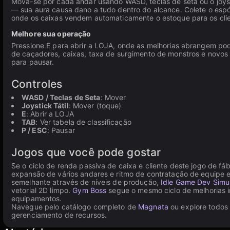
Mova-se por cada andar usando WASD, teclas de seta ou o joyst
— sua aura causa dano a tudo dentro do alcance. Colete o espól
onde os caixas vendem automaticamente o estoque para os cli
Melhore sua operação
Pressione E para abrir a LOJA, onde as melhorias abrangem pod
de caçadores, caixas, taxa de surgimento de monstros e novos a
para pausar.
Controles
WASD / Teclas de Seta
: Mover
Joystick Tátil
: Mover (toque)
E
: Abrir a LOJA
TAB
: Ver tabela de classificação
P / ESC
: Pausar
Jogos que você pode gostar
Se o ciclo de renda passiva de caixa e cliente deste jogo de fá
expansão de vários andares e ritmo de contratação de equipe 
semelhante através de níveis de produção,
Idle Game Dev Simu
vetorial 2D limpo.
Gym Boss
segue o mesmo ciclo de melhorias i
equipamentos.
Navegue pelo catálogo completo de
Magnata
ou explore todos
gerenciamento de recursos.