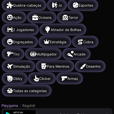
Quebra-cabeças
.io
Esportes
Ação
Ociosos
Terror
2 Jogadores
Atirador de Bolhas
Engraçados
Estratégia
Cobra
Tiro
Multijogador
Arcade
Simulação
Para Meninos
Desenho
Obby
Clicker
Armas
Todas as categorias
Playgama
/
Ragdoll