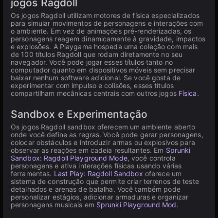
jogos Ragdoll
Os jogos Ragdoll utilizam motores de física especializados
para simular movimentos de personagens e interações com
o ambiente. Em vez de animações pré-renderizadas, os
personagens reagem dinamicamente à gravidade, impactos
e explosões. A Playgama hospeda uma coleção com mais
de 100 títulos Ragdoll que rodam diretamente no seu
navegador. Você pode jogar esses títulos tanto no
computador quanto em dispositivos móveis sem precisar
baixar nenhum software adicional. Se você gosta de
experimentar com impulso e colisões, esses títulos
compartilham mecânicas centrais com outros jogos
Física
.
Sandbox e Experimentação
Os jogos Ragdoll sandbox oferecem um ambiente aberto
onde você define as regras. Você pode gerar personagens,
colocar obstáculos e introduzir armas ou explosivos para
observar as reações em cadeia resultantes. Em
Sprunki
Sandbox: Ragdoll Playground Mode
, você controla
personagens e ativa interações físicas usando várias
ferramentas.
Last Play: Ragdoll Sandbox
oferece um
sistema de construção que permite criar terrenos de teste
detalhados e arenas de batalha. Você também pode
personalizar estágios, adicionar armaduras e organizar
personagens musicais em
Sprunki Playground Mod
.