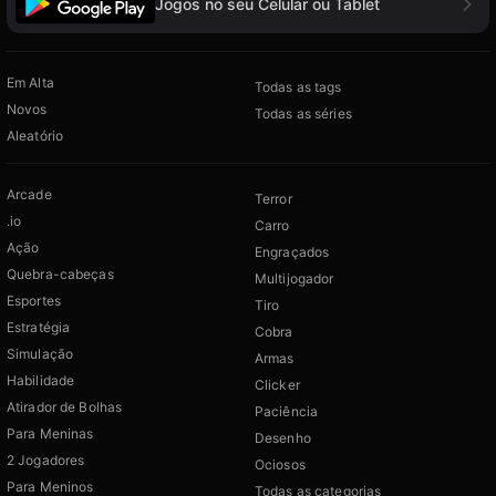
Jogos no seu Celular ou Tablet
Em Alta
Todas as tags
Novos
Todas as séries
Aleatório
Arcade
Terror
.io
Carro
Ação
Engraçados
Quebra-cabeças
Multijogador
Esportes
Tiro
Estratégia
Cobra
Simulação
Armas
Habilidade
Clicker
Atirador de Bolhas
Paciência
Para Meninas
Desenho
2 Jogadores
Ociosos
Para Meninos
Todas as categorias