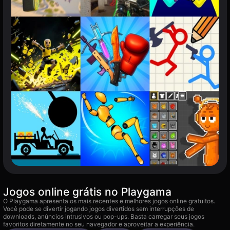
Jogos online grátis no Playgama
O Playgama apresenta os mais recentes e melhores jogos online gratuitos.
Você pode se divertir jogando jogos divertidos sem interrupções de
downloads, anúncios intrusivos ou pop-ups. Basta carregar seus jogos
favoritos diretamente no seu navegador e aproveitar a experiência.