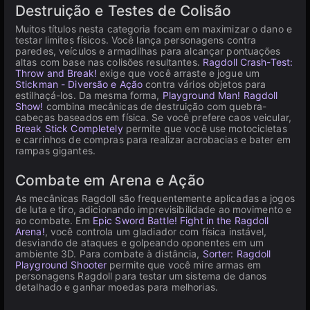
Destruição e Testes de Colisão
Muitos títulos nesta categoria focam em maximizar o dano e
testar limites físicos. Você lança personagens contra
paredes, veículos e armadilhas para alcançar pontuações
altas com base nas colisões resultantes.
Ragdoll Crash-Test:
Throw and Break!
exige que você arraste e jogue um
Stickman - Diversão e Ação
contra vários objetos para
estilhaçá-los. Da mesma forma,
Playground Man! Ragdoll
Show!
combina mecânicas de destruição com quebra-
cabeças baseados em física. Se você prefere caos veicular,
Break Stick Completely
permite que você use motocicletas
e carrinhos de compras para realizar acrobacias e bater em
rampas gigantes.
Combate em Arena e Ação
As mecânicas Ragdoll são frequentemente aplicadas a jogos
de luta e tiro, adicionando imprevisibilidade ao movimento e
ao combate. Em
Epic Sword Battle! Fight in the Ragdoll
Arena!
, você controla um gladiador com física instável,
desviando de ataques e golpeando oponentes em um
ambiente 3D. Para combate à distância,
Sorter: Ragdoll
Playground Shooter
permite que você mire armas em
personagens Ragdoll para testar um sistema de danos
detalhado e ganhar moedas para melhorias.