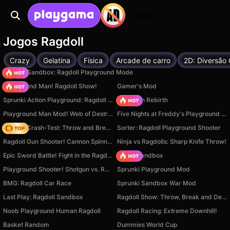
Login
Jogos Ragdoll
Crazy
Gelatina
Física
Arcade de carro
2D: Diversão 
Sprunki Sandbox: Ragdoll Playground Mode
Playground Man! Ragdoll Show!
Gamer's Mod
Sprunki Action Playground: Ragdoll Sandbox
Stickman Rebirth
Playground Man Mod! Web of Destruction!
Five Nights at Freddy's Playground Sandbox
Ragdoll Crash-Test: Throw and Break!
Sorter: Ragdoll Playground Shooter
Ragdoll Gun Shooter! Cannon Spinner Playground
Ninja vs Ragdolls: Sharp Knife Throw!
Epic Sword Battle! Fight in the Ragdoll Arena!
Melon Sandbox
Playground Shooter! Shotgun vs. Ragdolls!
Sprunki Playground Mod
BMG: Ragdoll Car Race
Sprunki Sandbox War Mod
Last Play: Ragdoll Sandbox
Ragdoll Show: Throw, Break and Destroy!
Noob Playground Human Ragdoll
Ragdoll Racing: Extreme Downhill!
Basket Random
Dummies World Cup