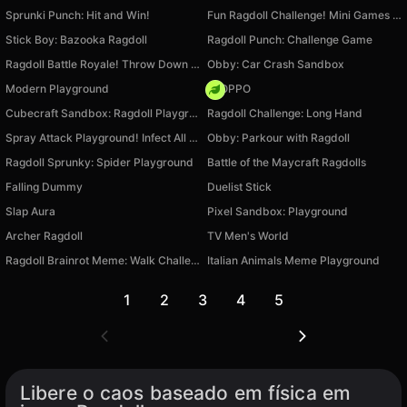
Sprunki Punch: Hit and Win!
Fun Ragdoll Challenge! Mini Games Collection!
Stick Boy: Bazooka Ragdoll
Ragdoll Punch: Challenge Game
Ragdoll Battle Royale! Throw Down the Enemy!
Obby: Car Crash Sandbox
Modern Playground
FLOPPO
Cubecraft Sandbox: Ragdoll Playground
Ragdoll Challenge: Long Hand
Spray Attack Playground! Infect All Enemies!
Obby: Parkour with Ragdoll
Ragdoll Sprunky: Spider Playground
Battle of the Maycraft Ragdolls
Falling Dummy
Duelist Stick
Slap Aura
Pixel Sandbox: Playground
Archer Ragdoll
TV Men's World
Ragdoll Brainrot Meme: Walk Challenge!
Italian Animals Meme Playground
1
2
3
4
5
Libere o caos baseado em física em