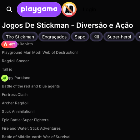
Login
Jogos De Stickman - Diversão e Ação
Tiro Stickman
Engraçados
Sapo
Kill
Super-herói
Stickman Rebirth
Playground Man Mod! Web of Destruction!
Ragdoll Soccer
Tall io
Happy Parkland
Battle of the red and blue agents
Fortress Clash
Archer Ragdoll
Stick Annihilation II
Epic Battle: Super Fighters
Fire and Water: Stick Adventures
Battle of Middle-earth: War of Survival