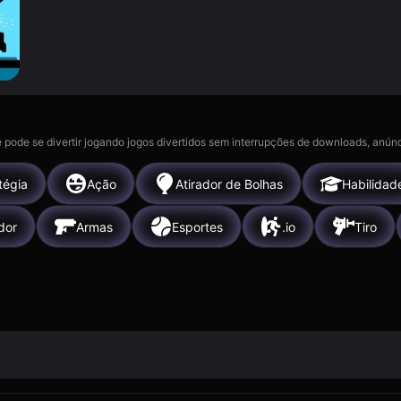
 pode se divertir jogando jogos divertidos sem interrupções de downloads, anúnc
tégia
Ação
Atirador de Bolhas
Habilidad
dor
Armas
Esportes
.io
Tiro