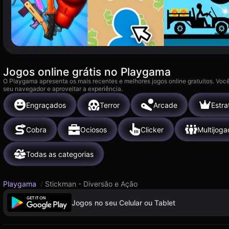
Jogos online grátis no Playgama
O Playgama apresenta os mais recentes e melhores jogos online gratuitos. Você
seu navegador e aproveitar a experiência.
Engraçados
Terror
Arcade
Estra
Cobra
Ociosos
Clicker
Multijoga
Todas as categorias
Playgama
/
Stickman - Diversão e Ação
Jogos no seu Celular ou Tablet