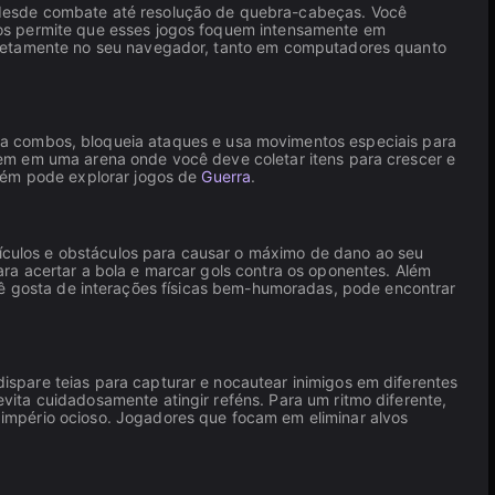
 desde combate até resolução de quebra-cabeças. Você
xos permite que esses jogos foquem intensamente em
diretamente no seu navegador, tanto em computadores quanto
ta combos, bloqueia ataques e usa movimentos especiais para
m em uma arena onde você deve coletar itens para crescer e
mbém pode explorar jogos de
Guerra
.
culos e obstáculos para causar o máximo de dano ao seu
para acertar a bola e marcar gols contra os oponentes. Além
 você gosta de interações físicas bem-humoradas, pode encontrar
ispare teias para capturar e nocautear inimigos em diferentes
ita cuidadosamente atingir reféns. Para um ritmo diferente,
império ocioso. Jogadores que focam em eliminar alvos