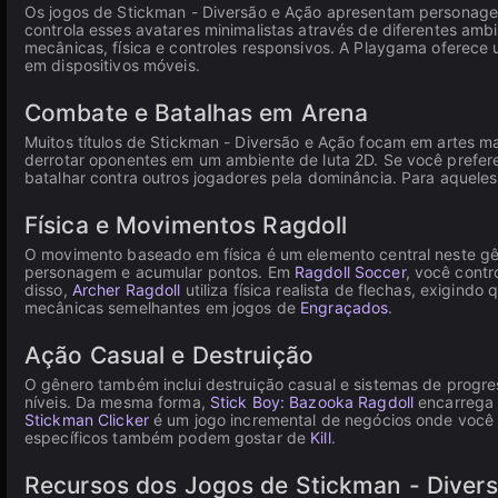
Os jogos de Stickman - Diversão e Ação apresentam personagen
controla esses avatares minimalistas através de diferentes a
mecânicas, física e controles responsivos. A Playgama oferec
em dispositivos móveis.
Combate e Batalhas em Arena
Muitos títulos de Stickman - Diversão e Ação focam em artes 
derrotar oponentes em um ambiente de luta 2D. Se você prefer
batalhar contra outros jogadores pela dominância. Para aquele
Física e Movimentos Ragdoll
O movimento baseado em física é um elemento central neste 
personagem e acumular pontos. Em
Ragdoll Soccer
, você contr
disso,
Archer Ragdoll
utiliza física realista de flechas, exigind
mecânicas semelhantes em jogos de
Engraçados
.
Ação Casual e Destruição
O gênero também inclui destruição casual e sistemas de progr
níveis. Da mesma forma,
Stick Boy: Bazooka Ragdoll
encarrega v
Stickman Clicker
é um jogo incremental de negócios onde você 
específicos também podem gostar de
Kill
.
Recursos dos Jogos de Stickman - Diver