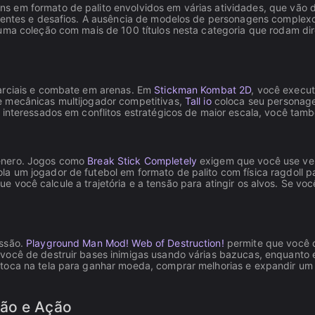
s em formato de palito envolvidos em várias atividades, que vão
mbientes e desafios. A ausência de modelos de personagens comple
e uma coleção com mais de 100 títulos nesta categoria que rodam 
marciais e combate em arenas. Em
Stickman Kombat 2D
, você execu
e mecânicas multijogador competitivas,
Tall io
coloca seu personage
s interessados em conflitos estratégicos de maior escala, você ta
gênero. Jogos como
Break Stick Completely
exigem que você use veí
ola um jogador de futebol em formato de palito com física ragdoll 
o que você calcule a trajetória e a tensão para atingir os alvos. Se
essão.
Playground Man Mod! Web of Destruction!
permite que você d
ocê de destruir bases inimigas usando várias bazucas, enquanto ev
toca na tela para ganhar moeda, comprar melhorias e expandir um 
são e Ação