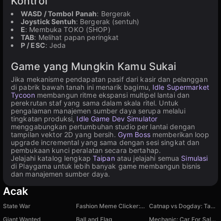
Kontrol
WASD / Tombol Panah
: Bergerak
Joystick Sentuh
: Bergerak (sentuh)
E
: Membuka TOKO (SHOP)
TAB
: Melihat papan peringkat
P / ESC
: Jeda
Game yang Mungkin Kamu Sukai
Jika mekanisme pendapatan pasif dari kasir dan pelanggan
di pabrik bawah tanah ini menarik bagimu,
Idle Supermarket
Tycoon
membangun ritme ekspansi multipel lantai dan
perekrutan staf yang sama dalam skala ritel. Untuk
pengalaman manajemen sumber daya serupa melalui
tingkatan produksi,
Idle Game Dev Simulator
menggabungkan pertumbuhan studio per lantai dengan
tampilan vektor 2D yang bersih.
Gym Boss
memberikan loop
upgrade incremental yang sama dengan sesi singkat dan
pembukaan kunci peralatan secara bertahap.
Jelajahi katalog lengkap
Taipan
atau jelajahi semua
Simulasi
di Playgama untuk lebih banyak game membangun bisnis
dan manajemen sumber daya.
Acak
State War
Fashion Meme Clicker: Secret Level
Catnap vs Dogday: Tag 2 Player
Giant Wanted
Ball and Flag
Mechanic: Car For Sale 3D!