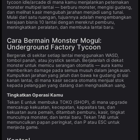
tycoon idle/arcade di mana kamu menjalankan peternakan
monster multipel lantai — berburu monster, mengisi gudang,
dan melihat kasir mengubah jarahan menjadi uang tunai.
Mulai dari satu ruangan, tujuannya adalah mengembangkan
kerajaan bisnis 10 lantai dengan merekrut pemburu,
meningkatkan peralatan, dan membuka lantai baru.
Cara Bermain Monster Mogul:
Underground Factory Tycoon
Bergerak di sekitar setiap lantai menggunakan WASD,
tombol panah, atau joystick sentuh. Berjalanlah di dekat
monster untuk memicu serangan otomatis — aura kamu
memberikan damage pada semua musuh dalam jangkauan.
Kumpulkan jarahan yang jatuh dan bawa ke gudang di sisi
kanan lantai, di mana kasir secara otomatis menjual stok
kepada pelanggan yang datang dan menghasilkan uang.
Tingkatkan Operasi Kamu
Tekan E untuk membuka TOKO (SHOP), di mana upgrade
mencakup kekuatan, kecepatan, kapasitas tas, dan
kekuatan aura pemain, ditambah pemburu, kasir, tingkat
munculnya monster, dan lantai baru. Tekan TAB untuk
memunculkan papan peringkat, dan P atau ESC untuk
menjeda game.