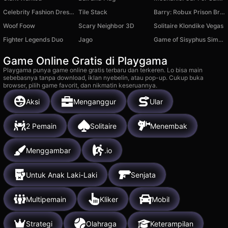
Celebrity Fashion Dress Up
Tile Stack
Barry: Robux Prison Break!
Woof Foow
Scary Neighbor 3D
Solitaire Klondike Vegas
Fighter Legends Duo
Jago
Game of Sisyphus Simulator
Game Online Gratis di Playgama
Playgama punya game online gratis terbaru dan terkeren. Lo bisa main
sebebasnya tanpa download, iklan nyebelin, atau pop-up. Cukup buka
browser, pilih game favorit, dan nikmatin keseruannya.
Aksi
Menganggur
Ular
2 Pemain
Solitaire
Menembak
Menggambar
.io
Untuk Anak Laki-Laki
Senjata
Multipemain
Kliker
Mobil
Strategi
Olahraga
Keterampilan