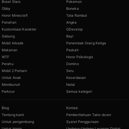
Brawl Stars
Pokemon
Obby
Boneka
Horor Minecraft
Tata Rambut
Panahan
Angka
Kustomisasi Karakter
GDevelop
Gabung
Bayi
Mobil Arkade
Penembak Orang Ketiga
Makanan
Paskah
WTF
Horor Psikologis
Perahu
Domino
Mobil 2 Pemain
Seru
Untuk Anak
Kecerdasan
Membunuh
Natal
Parkour
Semua kategori
Blog
Kontak
Tentang kami
Pemberitahuan Take-down
Untuk pengembang
Syarat Penggunaan
Untuk bisnis
Undang-Undang Layanan Digital