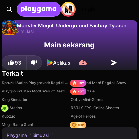
Login
Monster Mogul: Underground Factory Tycoon
Simulasi
Tidak
Simpan
Simpan progresnya!
Monster Mogul: Underground Factory Tycoon adalah game simulasi gratis oleh Studiya. Mainkan online di Playgama.
Main sekarang
93
Aplikasi
Terkait
Sprunki Action Playground: Ragdoll Sandbox
Playground Man! Ragdoll Show!
Playground Man Mod! Web of Destruction!
Arrow Puzzle
King Simulator
Obby: Mini-Games
Gas Station
RIVALS FPS: Online Shooter
Kubz.io
Age of Heroes
Mega Ramp Stunt
Hedgies
Playgama
/
Simulasi
/