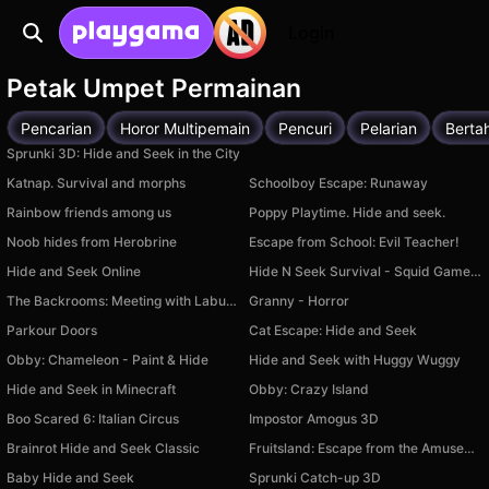
Login
Petak Umpet Permainan
Pencarian
Horor Multipemain
Pencuri
Pelarian
Berta
Sprunki 3D: Hide and Seek in the City
Katnap. Survival and morphs
Schoolboy Escape: Runaway
Rainbow friends among us
Poppy Playtime. Hide and seek.
Noob hides from Herobrine
Escape from School: Evil Teacher!
Hide and Seek Online
Hide N Seek Survival - Squid Game Keys and Knives
The Backrooms: Meeting with Labubu
Granny - Horror
Parkour Doors
Cat Escape: Hide and Seek
Obby: Chameleon - Paint & Hide
Hide and Seek with Huggy Wuggy
Hide and Seek in Minecraft
Obby: Crazy Island
Boo Scared 6: Italian Circus
Impostor Amogus 3D
Brainrot Hide and Seek Classic
Fruitsland: Escape from the Amusement Park
Baby Hide and Seek
Sprunki Catch-up 3D