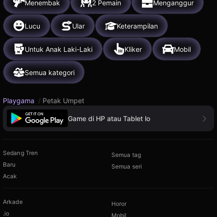
Menembak
2 Pemain
Menganggur
Lucu
Ular
Keterampilan
Untuk Anak Laki-Laki
Kliker
Mobil
Semua kategori
Playgama
/
Petak Umpet
Game di HP atau Tablet lo
Sedang Tren
Semua tag
Baru
Semua seri
Acak
Arkade
Horor
.io
Mobil