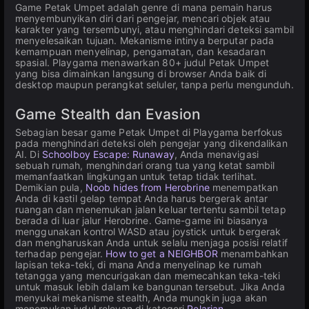
Game Petak Umpet adalah genre di mana pemain harus
menyembunyikan diri dari pengejar, mencari objek atau
karakter yang tersembunyi, atau menghindari deteksi sambil
menyelesaikan tujuan. Mekanisme intinya berputar pada
kemampuan menyelinap, pengamatan, dan kesadaran
spasial. Playgama menawarkan 80+ judul Petak Umpet
yang bisa dimainkan langsung di browser Anda baik di
desktop maupun perangkat seluler, tanpa perlu mengunduh.
Game Stealth dan Evasion
Sebagian besar game Petak Umpet di Playgama berfokus
pada menghindari deteksi oleh pengejar yang dikendalikan
AI. Di
Schoolboy Escape: Runaway
, Anda menavigasi
sebuah rumah, menghindari orang tua yang ketat sambil
memanfaatkan lingkungan untuk tetap tidak terlihat.
Demikian pula,
Noob hides from Herobrine
menempatkan
Anda di kastil gelap tempat Anda harus bergerak antar
ruangan dan menemukan jalan keluar tertentu sambil tetap
berada di luar jalur Herobrine. Game-game ini biasanya
menggunakan kontrol WASD atau joystick untuk bergerak
dan mengharuskan Anda untuk selalu menjaga posisi relatif
terhadap pengejar.
How to get a NEIGHBOR
menambahkan
lapisan teka-teki, di mana Anda menyelinap ke rumah
tetangga yang mencurigakan dan memecahkan teka-teki
untuk masuk lebih dalam ke bangunan tersebut. Jika Anda
menyukai mekanisme stealth, Anda mungkin juga akan
menemukan judul relevan di kategori
Pelarian
.