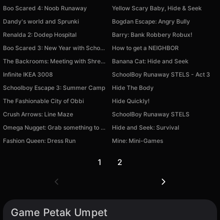
Boo Scared 4: Noob Runaway
Yellow Scary Baby, Hide & Seek
Dandy's world and Sprunki
Bogdan Escape: Angry Bully
Renalda 2: Dodep Hospital
Barry: Bank Robbery Robux!
Boo Scared 3: New Year with Schoolboy
How to get a NEIGHBOR
The Backrooms: Meeting with Shrek Wazowski
Banana Cat: Hide and Seek
Infinite IKEA 3008
SchoolBoy Runaway STELS - Act 3
Schoolboy Escape 3: Summer Camp
Hide The Body
The Fashionable City of Obbi
Hide Quickly!
Crush Arrows: Line Maze
SchoolBoy Runaway STELS
Omega Nugget: Grab something to eat
Hide and Seek: Survival
Fashion Queen: Dress Run
Mine: Mini-Games
1
2
Game Petak Umpet