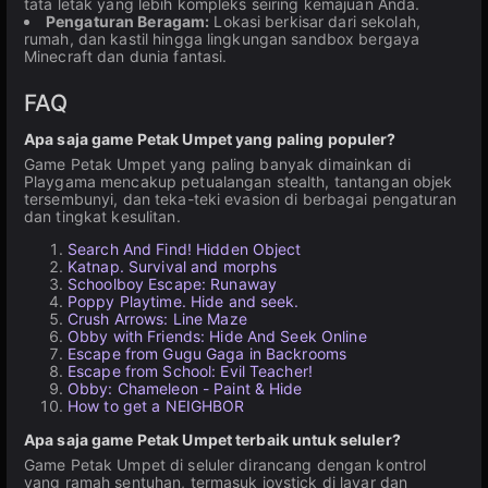
tata letak yang lebih kompleks seiring kemajuan Anda.
Pengaturan Beragam:
Lokasi berkisar dari sekolah,
rumah, dan kastil hingga lingkungan sandbox bergaya
Minecraft dan dunia fantasi.
FAQ
Apa saja game Petak Umpet yang paling populer?
Game Petak Umpet yang paling banyak dimainkan di
Playgama mencakup petualangan stealth, tantangan objek
tersembunyi, dan teka-teki evasion di berbagai pengaturan
dan tingkat kesulitan.
Search And Find! Hidden Object
Katnap. Survival and morphs
Schoolboy Escape: Runaway
Poppy Playtime. Hide and seek.
Crush Arrows: Line Maze
Obby with Friends: Hide And Seek Online
Escape from Gugu Gaga in Backrooms
Escape from School: Evil Teacher!
Obby: Chameleon - Paint & Hide
How to get a NEIGHBOR
Apa saja game Petak Umpet terbaik untuk seluler?
Game Petak Umpet di seluler dirancang dengan kontrol
yang ramah sentuhan, termasuk joystick di layar dan