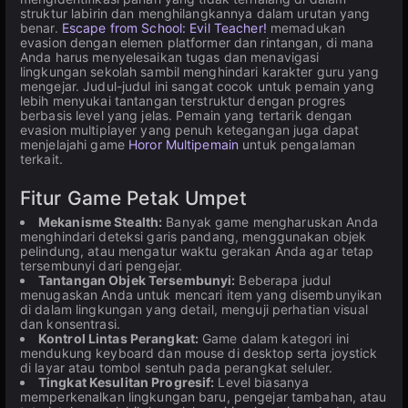
struktur labirin dan menghilangkannya dalam urutan yang
benar.
Escape from School: Evil Teacher!
memadukan
evasion dengan elemen platformer dan rintangan, di mana
Anda harus menyelesaikan tugas dan menavigasi
lingkungan sekolah sambil menghindari karakter guru yang
mengejar. Judul-judul ini sangat cocok untuk pemain yang
lebih menyukai tantangan terstruktur dengan progres
berbasis level yang jelas. Pemain yang tertarik dengan
evasion multiplayer yang penuh ketegangan juga dapat
menjelajahi game
Horor Multipemain
untuk pengalaman
terkait.
Fitur Game Petak Umpet
Mekanisme Stealth:
Banyak game mengharuskan Anda
menghindari deteksi garis pandang, menggunakan objek
pelindung, atau mengatur waktu gerakan Anda agar tetap
tersembunyi dari pengejar.
Tantangan Objek Tersembunyi:
Beberapa judul
menugaskan Anda untuk mencari item yang disembunyikan
di dalam lingkungan yang detail, menguji perhatian visual
dan konsentrasi.
Kontrol Lintas Perangkat:
Game dalam kategori ini
mendukung keyboard dan mouse di desktop serta joystick
di layar atau tombol sentuh pada perangkat seluler.
Tingkat Kesulitan Progresif:
Level biasanya
memperkenalkan lingkungan baru, pengejar tambahan, atau