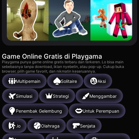
Game Online Gratis di Playgama
Playgama punya game online gratis terbaru dan terkeren. Lo bisa main
sebebasnya tanpa download, iklan nyebelin, atau pop-up. Cukup buka
browser, pilih game favorit, dan nikmatin keseruannya.
Multipemain
Solitaire
Aksi
Simulasi
Strategi
Menggambar
Penembak Gelembung
Untuk Perempuan
.io
Olahraga
Senjata