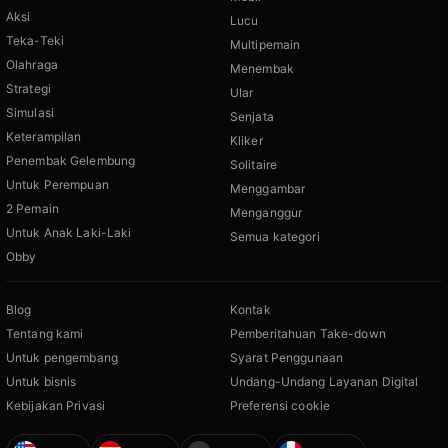
Aksi
Lucu
Teka-Teki
Multipemain
Olahraga
Menembak
Strategi
Ular
Simulasi
Senjata
Keterampilan
Kliker
Penembak Gelembung
Solitaire
Untuk Perempuan
Menggambar
2 Pemain
Menganggur
Untuk Anak Laki-Laki
Semua kategori
Obby
Blog
Kontak
Tentang kami
Pemberitahuan Take-down
Untuk pengembang
Syarat Penggunaan
Untuk bisnis
Undang-Undang Layanan Digital
Kebijakan Privasi
Preferensi cookie