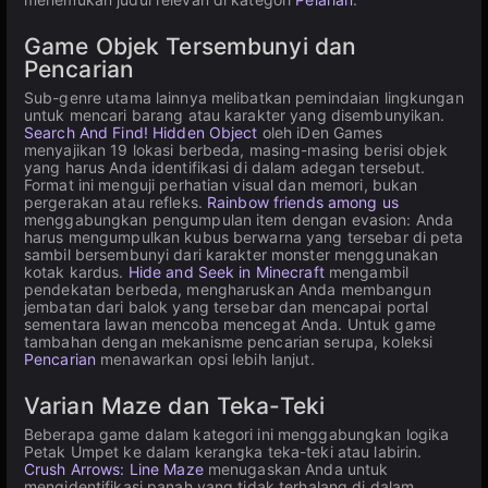
Game Objek Tersembunyi dan
Pencarian
Sub-genre utama lainnya melibatkan pemindaian lingkungan
untuk mencari barang atau karakter yang disembunyikan.
Search And Find! Hidden Object
oleh iDen Games
menyajikan 19 lokasi berbeda, masing-masing berisi objek
yang harus Anda identifikasi di dalam adegan tersebut.
Format ini menguji perhatian visual dan memori, bukan
pergerakan atau refleks.
Rainbow friends among us
menggabungkan pengumpulan item dengan evasion: Anda
harus mengumpulkan kubus berwarna yang tersebar di peta
sambil bersembunyi dari karakter monster menggunakan
kotak kardus.
Hide and Seek in Minecraft
mengambil
pendekatan berbeda, mengharuskan Anda membangun
jembatan dari balok yang tersebar dan mencapai portal
sementara lawan mencoba mencegat Anda. Untuk game
tambahan dengan mekanisme pencarian serupa, koleksi
Pencarian
menawarkan opsi lebih lanjut.
Varian Maze dan Teka-Teki
Beberapa game dalam kategori ini menggabungkan logika
Petak Umpet ke dalam kerangka teka-teki atau labirin.
Crush Arrows: Line Maze
menugaskan Anda untuk
mengidentifikasi panah yang tidak terhalang di dalam