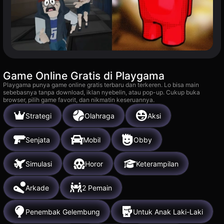
Game Online Gratis di Playgama
Playgama punya game online gratis terbaru dan terkeren. Lo bisa main
sebebasnya tanpa download, iklan nyebelin, atau pop-up. Cukup buka
browser, pilih game favorit, dan nikmatin keseruannya.
Strategi
Olahraga
Aksi
Senjata
Mobil
Obby
Simulasi
Horor
Keterampilan
Arkade
2 Pemain
Penembak Gelembung
Untuk Anak Laki-Laki