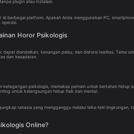
npa plugin atau instalasi.
ar di berbagai platform. Apakah Anda menggunakan PC, smartphone
 operasi.
ainan Horor Psikologis
k dapat diandalkan, kenangan palsu, dan distorsi realitas. Tema u
itas dan kesadaran.
ketegangan psikologis, memaksa pemain untuk bertahan hidup 
ting untuk kelangsungan hidup fisik dan mental.
ngkap rahasia yang mengganggu melalui teka-teki lingkungan, tan
kologis Online?