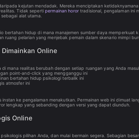
al daripada kejutan mendadak. Mereka menciptakan ketidaknyamana
ealitas. Tidak seperti
permainan horor
tradisional, pengalaman in
 sebagai alat utama.
nario bertahan hidup di mana manajemen sumber daya memperkuat
 ruang pelarian yang menjebak pemain dalam skenario mimpi bur
k Dimainkan Online
 di mana realitas berubah dengan setiap ruangan yang Anda masu
ngan point-and-click yang mengganggu ini
an bertahan hidup psikologi terbalik ini
is atmosfer ini
s instan ke pengalaman menakutkan. Permainan web ini dimuat la
or lengkap yang sebanding dengan versi yang dapat diunduh.
gis Online
 psikologis pilihan Anda, dan mulai bermain segera. Sebagian bes