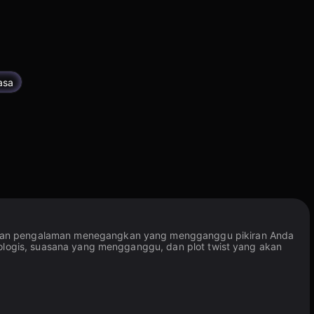
asa
dirkan pengalaman menegangkan yang mengganggu pikiran Anda
ikologis, suasana yang mengganggu, dan plot twist yang akan