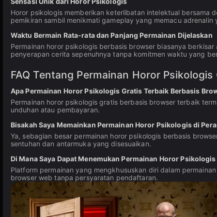
Sensasi Unik dari Horor Psikologis
Horor psikologis memberikan keterlibatan intelektual bersam
pemikiran sambil menikmati gameplay yang memacu adrenalin 
Waktu Bermain Rata-rata dan Panjang Permainan Dijelaskan
Permainan horor psikologis berbasis browser biasanya berkisa
penyerapan cerita sepenuhnya tanpa komitmen waktu yang ber
FAQ Tentang Permainan Horor Psikologis 
Apa Permainan Horor Psikologis Gratis Terbaik Berbasis Bro
Permainan horor psikologis gratis berbasis browser terbaik te
unduhan atau pembayaran.
Bisakah Saya Memainkan Permainan Horor Psikologis di Pera
Ya, sebagian besar permainan horor psikologis berbasis brows
sentuhan dan antarmuka yang disesuaikan.
Di Mana Saya Dapat Menemukan Permainan Horor Psikologi
Platform permainan yang mengkhususkan diri dalam permainan b
browser web tanpa persyaratan pendaftaran.