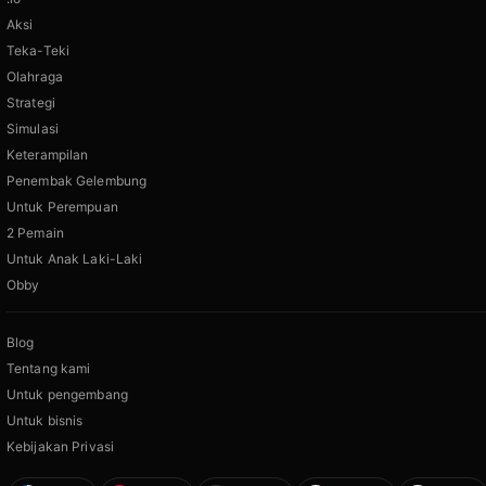
Aksi
Teka-Teki
Olahraga
Strategi
Simulasi
Keterampilan
Penembak Gelembung
Untuk Perempuan
2 Pemain
Untuk Anak Laki-Laki
Obby
Blog
Tentang kami
Untuk pengembang
Untuk bisnis
Kebijakan Privasi