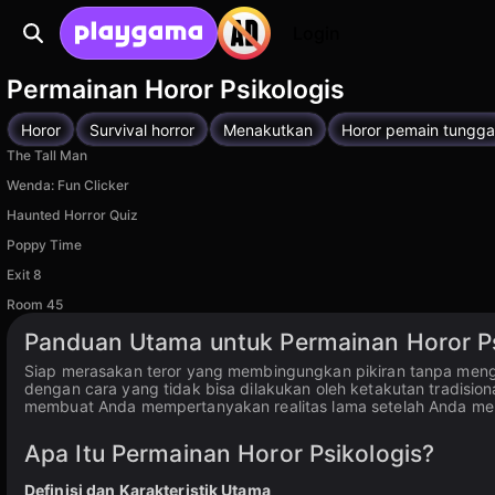
Login
Permainan Horor Psikologis
Horor
Survival horror
Menakutkan
Horor pemain tungga
The Tall Man
Wenda: Fun Clicker
Haunted Horror Quiz
Poppy Time
Exit 8
Room 45
Panduan Utama untuk Permainan Horor Ps
Siap merasakan teror yang membingungkan pikiran tanpa meng
dengan cara yang tidak bisa dilakukan oleh ketakutan tradisio
membuat Anda mempertanyakan realitas lama setelah Anda me
Apa Itu Permainan Horor Psikologis?
Definisi dan Karakteristik Utama