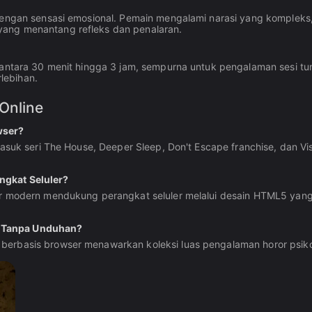
a dengan sensasi emosional. Pemain mengalami narasi yang kompl
yang menantang refleks dan penalaran.
r antara 30 menit hingga 3 jam, sempurna untuk pengalaman sesi tu
lebihan.
Online
wser?
rmasuk seri The House, Deeper Sleep, Don't Escape franchise, dan 
ngkat Seluler?
er modern mendukung perangkat seluler melalui desain HTML5 yang
s Tanpa Unduhan?
erbasis browser menawarkan koleksi luas pengalaman horor psikol