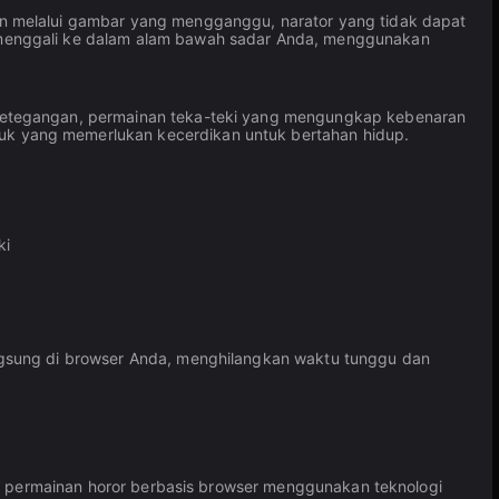
n melalui gambar yang mengganggu, narator yang tidak dapat
i menggali ke dalam alam bawah sadar Anda, menggunakan
 ketegangan, permainan teka-teki yang mengungkap kebenaran
uk yang memerlukan kecerdikan untuk bertahan hidup.
ki
ngsung di browser Anda, menghilangkan waktu tunggu dan
ar permainan horor berbasis browser menggunakan teknologi