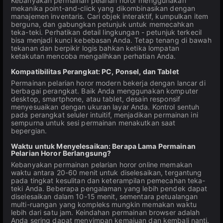
Kebanyakan permainan pelarian horor menggunakan
mekanika point-and-click yang dikombinasikan dengan
manajemen inventaris. Cari objek interaktif, kumpulkan item
berguna, dan gabungkan petunjuk untuk memecahkan
teka-teki. Perhatikan detail lingkungan - petunjuk terkecil
bisa menjadi kunci kebebasan Anda. Tetap tenang di bawah
tekanan dan berpikir logis bahkan ketika lompatan
ketakutan mencoba mengalihkan perhatian Anda.
Kompatibilitas Perangkat: PC, Ponsel, dan Tablet
Permainan pelarian horor modern bekerja dengan lancar di
berbagai perangkat. Baik Anda menggunakan komputer
desktop, smartphone, atau tablet, desain responsif
menyesuaikan dengan ukuran layar Anda. Kontrol sentuh
pada perangkat seluler intuitif, menjadikan permainan ini
sempurna untuk sesi permainan menakutkan saat
bepergian.
Waktu untuk Menyelesaikan: Berapa Lama Permainan
Pelarian Horor Berlangsung?
Kebanyakan permainan pelarian horor online memakan
waktu antara 20-60 menit untuk diselesaikan, tergantung
pada tingkat kesulitan dan keterampilan pemecahan teka-
teki Anda. Beberapa pengalaman yang lebih pendek dapat
diselesaikan dalam 10-15 menit, sementara petualangan
multi-ruangan yang kompleks mungkin memakan waktu
lebih dari satu jam. Keindahan permainan browser adalah
Anda sering dapat menyimpan kemajuan dan kembali nanti.