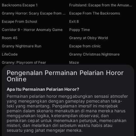
Backrooms Escape 1
Fruitsland: Escape from the Amusement Park
Granny Horror: Scary Escape from Home
Escape From The Backrooms
Escape From School
Exit 8
Corridor 9 - Horror Anomaly Game
Poppy Time
Tersedia di PC
Tersedia di PC
Room 45
Granny at Obby World
Tersedia di PC
Tersedia di PC
Granny Nightmare Run
Escape from clinic
Tersedia di PC
Tersedia di PC
LifeCode
Granny Christmas Nightmare
Tersedia di PC
Tersedia di PC
Granny: Playroom of Fear
Maze
Tersedia di PC
Tersedia di PC
Pengenalan Permainan Pelarian Horor
Online
Apa Itu Permainan Pelarian Horor?
Permainan pelarian horor menggabungkan sensasi atmosfer
yang menegangkan dengan gameplay pemecahan teka-
teki yang menantang. Pengalaman imersif ini menjebak
pemain dalam skenario menakutkan di mana mereka harus
menggunakan logika, keterampilan observasi, dan
pemikiran cepat untuk menemukan petunjuk, memecahkan
misteri, dan melarikan diri sebelum waktu habis atau
sesuatu yang jahat mengejar mereka.