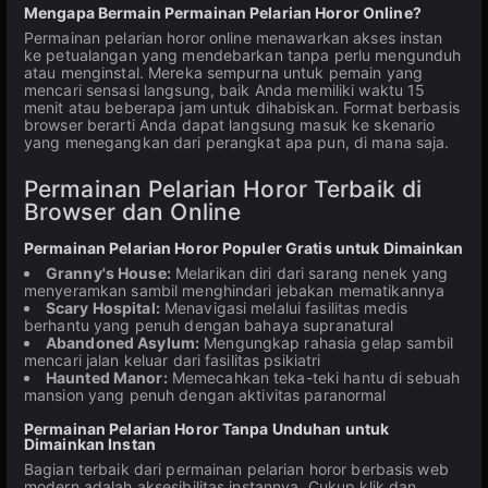
Mengapa Bermain Permainan Pelarian Horor Online?
Permainan pelarian horor online menawarkan akses instan
ke petualangan yang mendebarkan tanpa perlu mengunduh
atau menginstal. Mereka sempurna untuk pemain yang
mencari sensasi langsung, baik Anda memiliki waktu 15
menit atau beberapa jam untuk dihabiskan. Format berbasis
browser berarti Anda dapat langsung masuk ke skenario
yang menegangkan dari perangkat apa pun, di mana saja.
Permainan Pelarian Horor Terbaik di
Browser dan Online
Permainan Pelarian Horor Populer Gratis untuk Dimainkan
Granny's House:
Melarikan diri dari sarang nenek yang
menyeramkan sambil menghindari jebakan mematikannya
Scary Hospital:
Menavigasi melalui fasilitas medis
berhantu yang penuh dengan bahaya supranatural
Abandoned Asylum:
Mengungkap rahasia gelap sambil
mencari jalan keluar dari fasilitas psikiatri
Haunted Manor:
Memecahkan teka-teki hantu di sebuah
mansion yang penuh dengan aktivitas paranormal
Permainan Pelarian Horor Tanpa Unduhan untuk
Dimainkan Instan
Bagian terbaik dari permainan pelarian horor berbasis web
modern adalah aksesibilitas instannya. Cukup klik dan