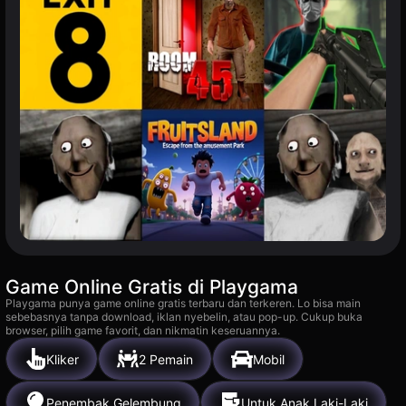
Game Online Gratis di Playgama
Playgama punya game online gratis terbaru dan terkeren. Lo bisa main
sebebasnya tanpa download, iklan nyebelin, atau pop-up. Cukup buka
browser, pilih game favorit, dan nikmatin keseruannya.
Kliker
2 Pemain
Mobil
Penembak Gelembung
Untuk Anak Laki-Laki