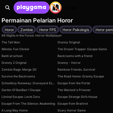
Login
Permainan Pelarian Horor
Horor
Zombie
Horor FPS
Horor Psikologis
Horor pem
99 Nights in the Forest. Horror Multiplayer
The Tall Man
Granny Original
Wenda: Fun Clicker
The Dream Trapper: Escape Game
Baldi at school
Backrooms with a friend
Granny 2 Original
Granny - Horror
Zombie Rage: Merge 3D
Rainbow Friends. Survival
Survive the Backrooms
The Road Home: Granny Escape
Schoolboy Runaway: Graveyard Escape
Escape from the Portal
Garten Of BanBan 1 Escape
The Warlock's Prisoner
Liminal Escape: Level Zero
Escape Strange Girl’s House
Escape From The Silence: Awakening
Escape from Brainrot
A Long Way Home
Scary Horror Game