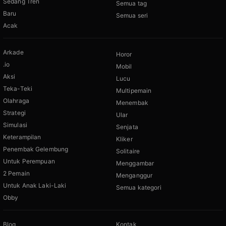
Sedang Tren
Semua tag
Baru
Semua seri
Acak
Arkade
Horor
.io
Mobil
Aksi
Lucu
Teka-Teki
Multipemain
Olahraga
Menembak
Strategi
Ular
Simulasi
Senjata
Keterampilan
Kliker
Penembak Gelembung
Solitaire
Untuk Perempuan
Menggambar
2 Pemain
Menganggur
Untuk Anak Laki-Laki
Semua kategori
Obby
Blog
Kontak