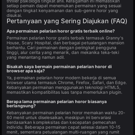
thriller psikologis tingkat ahli. Keragaman ini memastikan
setiap pemain dapat menemukan permainan yang sesuai
dengan tingkat kenyamanan dan sub-genre horor yang
disukai.
Pertanyaan yang Sering Diajukan (FAQ)
Apa permainan pelarian horor gratis terbaik online?
Permainan pelarian horor gratis terbaik termasuk Granny's
House, Scary Hospital, dan berbagai petualangan mansion
berhantu. Cari permainan dengan peringkat pengguna
tinggi, alur cerita yang menarik, dan mekanika teka-teki
yang menantang namun adil.
Bisakah saya bermain permainan pelarian horor di
browser apa saja?
Ya, permainan pelarian horor modern bekerja di semua
browser utama termasuk Chrome, Firefox, Safari, dan Edge.
Kebanyakan permainan menggunakan teknologi HTML5,
memastikan kompatibilitas luas tanpa memerlukan plugin.
Berapa lama permainan pelarian horor biasanya
berlangsung?
Kebanyakan permainan pelarian horor memakan waktu 20-
60 menit untuk diselesaikan, meskipun ini bervariasi
berdasarkan kompleksitas dan kecepatan pemecahan
individu. Beberapa permainan cepat selesai dalam 10-15
menit, sementara petualangan multi-ruangan yang rumit