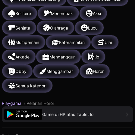
Solitaire
Menembak
Aksi
Senjata
Olahraga
Lucu
Multipemain
Keterampilan
Ular
Arkade
Menganggur
.io
Obby
Menggambar
Horor
Semua kategori
Playgama
/
Pelarian Horor
Game di HP atau Tablet lo