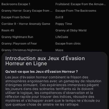
Backrooms Escape 1
Fruitsland: Escape from the Amusement Park
Granny Horror: Scary Escape from Home
Escape From The Backrooms
Escape From School
Exit 8
Corridor 9 - Horror Anomaly Game
Poppy Time
Disponible sur PC
Disponible sur PC
Room 45
Granny at Obby World
Disponible sur PC
Disponible sur PC
Granny Nightmare Run
LifeCode
Disponible sur PC
Disponible sur PC
Granny: Playroom of Fear
Escape from clinic
Disponible sur PC
Disponible sur PC
Granny Christmas Nightmare
Maze
Disponible sur PC
Disponible sur PC
Introduction aux Jeux d'Évasion
Horreur en Ligne
Qu'est-ce que les Jeux d'Évasion Horreur ?
Les jeux d'évasion horreur combinent le frisson des
atmosphères angoissantes avec un gameplay de résolution
d'énigmes stimulant. Ces expériences immersives piègent
les joueurs dans des scénarios terrifiants où ils doivent
utiliser la logique, les compétences d'observation et la
réflexion rapide pour trouver des indices, résoudre des
mystères et s'échapper avant que le temps ne s'écoule ou
que quelque chose de sinistre ne les rattrape.