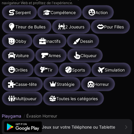
navigateur Web et profitez de l'expérience.
Serpent
Compétence
Action
Tireur de Bulles
2 Joueurs
Pour Filles
Obby
Inactifs
Dessin
Voiture
Armes
Cliqueur
Drôles
Tir
Sports
Simulation
Casse-tête
Stratégie
Horreur
Multijoueur
Toutes les catégories
Playgama
/
Évasion Horreur
Jeux sur votre Téléphone ou Tablette