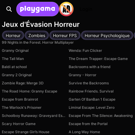
Login
Jeux d'Évasion Horreur
Horreur
Zombies
Horreur FPS
Horreur Psychologique
99 Nights in the Forest. Horror Multiplayer
Granny Original
Wenda: Fun Clicker
The Tall Man
The Dream Trapper: Escape Game
Baldi at school
Backrooms with a friend
Granny 2 Original
Granny - Horror
Zombie Rage: Merge 3D
Survive the Backrooms
The Road Home: Granny Escape
Rainbow Friends. Survival
Escape from Brainrot
Garten Of BanBan 1 Escape
The Warlock's Prisoner
Liminal Escape: Level Zero
Schoolboy Runaway: Graveyard Escape
Escape From The Silence: Awakening
Scary Horror Game
Escape from the Portal
Escape Strange Girl’s House
A Long Way Home