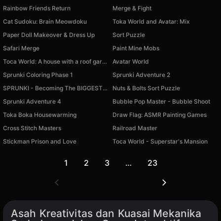
Rainbow Friends Return
Merge & Fight
Cat Sudoku: Brain Meowdoku
Toka World and Avatar: Mix
Paper Doll Makeover & Dress Up
Sort Puzzle
Safari Merge
Paint Mine Mobs
Toca World: A house with a roof garden
Avatar World
Sprunki Coloring Phase 1
Sprunki Adventure 2
SPRUNKI - Becoming The BIGGEST BALL
Nuts & Bolts Sort Puzzle
Sprunki Adventure 4
Bubble Pop Master - Bubble Shoot
Toka Boka Housewarming
Draw Flag: ASMR Painting Games
Cross Stitch Masters
Railroad Master
Stickman Prison and Love
Toca World - Superstar's Mansion
1
2
3
…
23
Asah Kreativitas dan Kuasai Mekanika