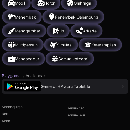
Mobil
Horor
Olahraga
Menembak
Penembak Gelembung
Menggambar
.io
Arkade
Multipemain
Simulasi
Keterampilan
Menganggur
Semua kategori
Playgama
/
Anak-anak
Game di HP atau Tablet lo
Sedang Tren
Semua tag
Baru
Semua seri
Acak