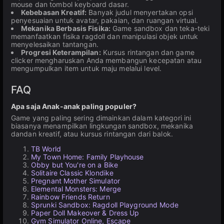
mouse dan tombol keyboard dasar.
Kebebasan Kreatif:
Banyak judul menyertakan opsi
penyesuaian untuk avatar, pakaian, dan ruangan virtual.
Mekanika Berbasis Fisika:
Game sandbox dan teka-teki
memanfaatkan fisika ragdoll dan manipulasi objek untuk
menyelesaikan tantangan.
Progresi Keterampilan:
Kursus rintangan dan game
clicker mengharuskan Anda membangun kecepatan atau
mengumpulkan item untuk maju melalui level.
FAQ
Apa saja Anak-anak paling populer?
Game yang paling sering dimainkan dalam kategori ini
biasanya menampilkan lingkungan sandbox, mekanika
dandan kreatif, atau kursus rintangan dari balok.
TB World
My Town Home: Family Playhouse
Obby but You're on a Bike
Solitaire Classic Klondike
Pregnant Mother Simulator
Elemental Monsters: Merge
Rainbow Friends Return
Sprunki Sandbox: Ragdoll Playground Mode
Paper Doll Makeover & Dress Up
Gym Simulator Online, Escape