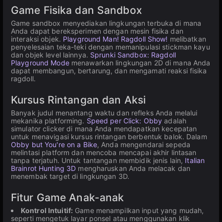
Game Fisika dan Sandbox
Game sandbox menyediakan lingkungan terbuka di mana
Anda dapat bereksperimen dengan mesin fisika dan
interaksi objek.
Playground Man! Ragdoll Show!
melibatkan
penyelesaian teka-teki dengan memanipulasi stickman kayu
dan objek level lainnya.
Sprunki Sandbox: Ragdoll
Playground Mode
menawarkan lingkungan 2D di mana Anda
dapat membangun, bertarung, dan mengamati reaksi fisika
ragdoll.
Kursus Rintangan dan Aksi
Banyak judul menantang waktu dan refleks Anda melalui
mekanika platforming.
Speed per Click: Obby
adalah
simulator clicker di mana Anda mendapatkan kecepatan
untuk menavigasi kursus rintangan berbentuk balok. Dalam
Obby but You're on a Bike
, Anda mengendarai sepeda
melintasi platform dan mencoba mencapai akhir lintasan
tanpa terjatuh. Untuk tantangan membidik jenis lain,
Italian
Brainrot Hunting 3D
mengharuskan Anda melacak dan
menembak target di lingkungan 3D.
Fitur Game Anak-anak
Kontrol Intuitif:
Game menampilkan input yang mudah,
seperti mengetuk layar ponsel atau menggunakan klik