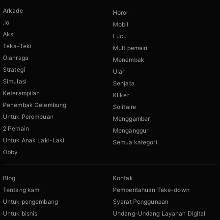
Arkade
Horor
.io
Mobil
Aksi
Lucu
Teka-Teki
Multipemain
Olahraga
Menembak
Strategi
Ular
Simulasi
Senjata
Keterampilan
Kliker
Penembak Gelembung
Solitaire
Untuk Perempuan
Menggambar
2 Pemain
Menganggur
Untuk Anak Laki-Laki
Semua kategori
Obby
Blog
Kontak
Tentang kami
Pemberitahuan Take-down
Untuk pengembang
Syarat Penggunaan
Untuk bisnis
Undang-Undang Layanan Digital