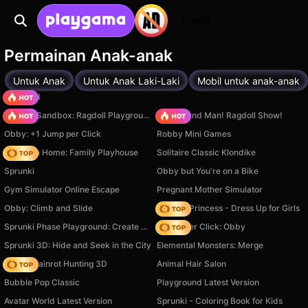
Login
Permainan Anak-anak
Untuk Anak
Untuk Anak Laki-Laki
Mobil untuk anak-anak
TB World
Sprunki Sandbox: Ragdoll Playground Mode
Playground Man! Ragdoll Show!
Obby: +1 Jump per Click
Robby Mini Games
My Town Home: Family Playhouse
Solitaire Classic Klondike
Sprunki
Obby but You're on a Bike
Gym Simulator Online Escape
Pregnant Mother Simulator
Obby: Climb and Slide
Fashion Princess - Dress Up for Girls
Sprunki Phase Playground: Create Sprunki and Music
Speed per Click: Obby
Sprunki 3D: Hide and Seek in the City
Elemental Monsters: Merge
Italian Brainrot Hunting 3D
Animal Hair Salon
Bubble Pop Classic
Playground Latest Version
Avatar World Latest Version
Sprunki - Coloring Book for Kids