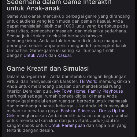
Sederhana dalam Game Interaktif
untuk Anak-anak
Game Anak-anak mencakup berbagai genre yang dirancang
untuk audiens yang lebih muda dan pemain kasual. Anda
dapat menjelajahi lebih dari 1000 judul yang berfokus pada
kreativitas, pemecahan masalah, dan mekanika sederhana.
Semua judul dalam koleksi ini berbasis browser,
memungkinkan Anda untuk bermain di desktop maupun
perangkat seluler tanpa perlu mengunduh perangkat lunak
tambahan. Game-game ini sering kali tumpang tindih
dengan
Untuk Anak
dan
Kasual
.
Game Kreatif dan Simulasi
Dalam sub-genre ini, Anda berinteraksi dengan lingkungan
virtual dan menyesuaikan karakter.
TB World
memungkinkan
Anda untuk merancang pakaian dan mendekorasi ruang
interior. Demikian pula,
My Town Home: Family Playhouse
berfungsi sebagai rumah boneka digital di mana Anda
menavigasi melalui enam ruangan berbeda untuk memasak
dan membangun narasi keluarga. Jika Anda lebih menyukai
mekanika penataan gaya,
Fashion Princess - Dress Up for
Girls
mengharuskan Anda memilih pakaian dan gaya rambut
untuk mendapatkan skor dari juri virtual. Judul-judul ini
sangat cocok untuk
Untuk Perempuan
dan siapa pun yang
tertarik dengan desain.