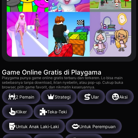
Game Online Gratis di Playgama
Playgama punya game online gratis terbaru dan terkeren. Lo bisa main
sebebasnya tanpa download, iklan nyebelin, atau pop-up. Cukup buka
browser, pilih game favorit, dan nikmatin keseruannya.
2 Pemain
Strategi
Ular
Aksi
Kliker
Teka-Teki
Untuk Anak Laki-Laki
Untuk Perempuan