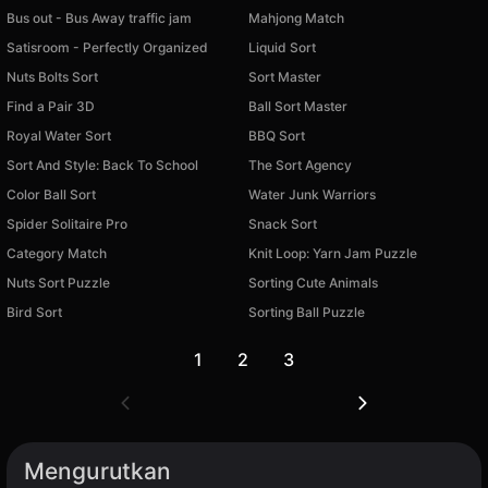
Bus out - Bus Away traffic jam
Mahjong Match
Satisroom - Perfectly Organized
Liquid Sort
Nuts Bolts Sort
Sort Master
Find a Pair 3D
Ball Sort Master
Royal Water Sort
BBQ Sort
Sort And Style: Back To School
The Sort Agency
Color Ball Sort
Water Junk Warriors
Spider Solitaire Pro
Snack Sort
Category Match
Knit Loop: Yarn Jam Puzzle
Nuts Sort Puzzle
Sorting Cute Animals
Bird Sort
Sorting Ball Puzzle
1
2
3
Mengurutkan