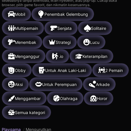
sebebasnya tanpa download, iklan nyebelin, atau pop-up. Cukup buka
browser, pilih game favorit, dan nikmatin keseruannya.
Mobil
Penembak Gelembung
Multipemain
Senjata
Solitaire
Menembak
Strategi
Lucu
Menganggur
.io
Keterampilan
Obby
Untuk Anak Laki-Laki
2 Pemain
Aksi
Untuk Perempuan
Arkade
Menggambar
Olahraga
Horor
Semua kategori
Playgama
/
Mengurutkan