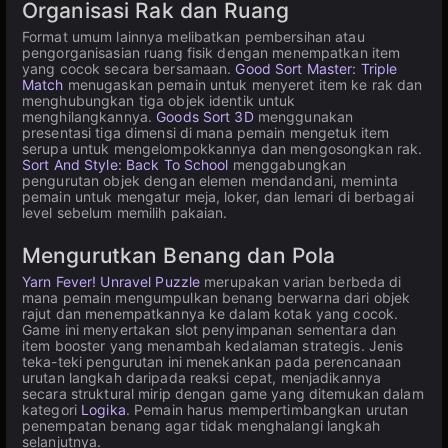
Organisasi Rak dan Ruang
Format umum lainnya melibatkan pembersihan atau
pengorganisasian ruang fisik dengan menempatkan item
yang cocok secara bersamaan.
Good Sort Master: Triple
Match
menugaskan pemain untuk menyeret item ke rak dan
menghubungkan tiga objek identik untuk
menghilangkannya.
Goods Sort 3D
menggunakan
presentasi tiga dimensi di mana pemain mengetuk item
serupa untuk mengelompokkannya dan mengosongkan rak.
Sort And Style: Back To School
menggabungkan
pengurutan objek dengan elemen mendandani, meminta
pemain untuk mengatur meja, loker, dan lemari di berbagai
level sebelum memilih pakaian.
Mengurutkan Benang dan Pola
Yarn Fever! Unravel Puzzle
merupakan varian berbeda di
mana pemain mengumpulkan benang berwarna dari objek
rajut dan menempatkannya ke dalam kotak yang cocok.
Game ini menyertakan slot penyimpanan sementara dan
item booster yang menambah kedalaman strategis. Jenis
teka-teki pengurutan ini menekankan pada perencanaan
urutan langkah daripada reaksi cepat, menjadikannya
secara struktural mirip dengan game yang ditemukan dalam
kategori
Logika
. Pemain harus mempertimbangkan urutan
penempatan benang agar tidak menghalangi langkah
selanjutnya.