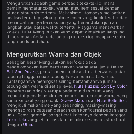
Mengurutkan adalah game berbasis teka-teki di mana
pemain mengatur objek, warna, atau item sesuai dengan
aturan atau pola tertentu. Mekanisme utamanya melibatkan
analisis terhadap sekumpulan elemen yang tidak teratur dan
memindahkannya ke susunan yang benar dalam jumlah
langkah atau batas waktu tertentu. Playgama menawarkan
koleksi 100+ Mengurutkan yang dapat dimainkan langsung
di peramban Anda pada perangkat desktop maupun seluler,
tanpa perlu unduhan.
Mengurutkan Warna dan Objek
Sebagian besar Mengurutkan berfokus pada
pengelompokan item berdasarkan warna atau jenis. Dalam
Ball Sort Puzzle
, pemain memindahkan bola berwarna antar
tabung hingga setiap tabung hanya berisi satu warna.
Tantangannya meningkat seiring bertambahnya jumlah
tabung dan warna di setiap level.
Nuts Puzzle: Sort By Color
menerapkan prinsip serupa pada mur dan baut, yang
menuntut pemain untuk menumpuk mur dengan warna yang
sama ke baut yang cocok.
Screw Match
dan
Nuts Bolts Sort
mengikuti mekanisme yang sebanding, masing-masing
menghadirkan batasan gerakan dan konfigurasi papan yang
unik. Game-game ini sangat erat kaitannya dengan kategori
Teka-Teki
yang lebih luas dan memiliki kesamaan struktural
dengan
Ubin
.