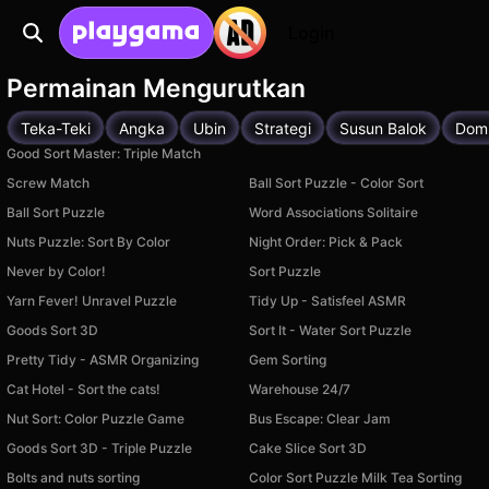
Login
Permainan Mengurutkan
Teka-Teki
Angka
Ubin
Strategi
Susun Balok
Dom
Good Sort Master: Triple Match
Screw Match
Ball Sort Puzzle - Color Sort
Ball Sort Puzzle
Word Associations Solitaire
Nuts Puzzle: Sort By Color
Night Order: Pick & Pack
Never by Color!
Sort Puzzle
Yarn Fever! Unravel Puzzle
Tidy Up - Satisfeel ASMR
Goods Sort 3D
Sort It - Water Sort Puzzle
Pretty Tidy - ASMR Organizing
Gem Sorting
Cat Hotel - Sort the cats!
Warehouse 24/7
Nut Sort: Color Puzzle Game
Bus Escape: Clear Jam
Goods Sort 3D - Triple Puzzle
Cake Slice Sort 3D
Bolts and nuts sorting
Color Sort Puzzle Milk Tea Sorting