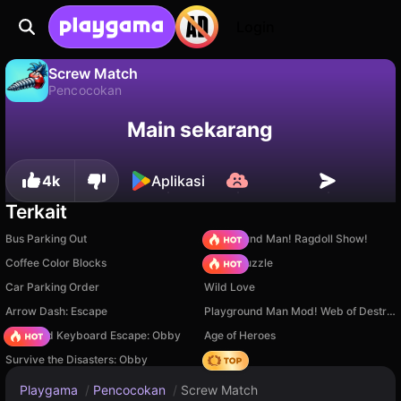
Login
Screw Match
Pencocokan
Screw Match adalah game pencocokan gratis oleh yzy. Mainkan online di Playgama.
Tidak
Simpan
Simpan progresnya!
Main sekarang
4k
Aplikasi
Terkait
Bus Parking Out
Playground Man! Ragdoll Show!
Coffee Color Blocks
Arrow Puzzle
Car Parking Order
Wild Love
Arrow Dash: Escape
Playground Man Mod! Web of Destruction!
+1 Speed Keyboard Escape: Obby
Age of Heroes
Survive the Disasters: Obby
Hedgies
Playgama
/
Pencocokan
/
Screw Match