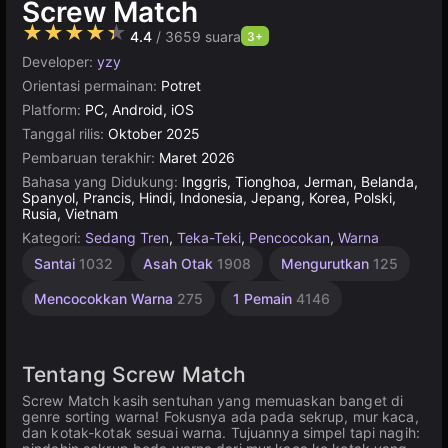
Screw Match
★★★★★
4.4
/ 3659 suara
3+
Developer:
yzy
Orientasi permainan:
Potret
Platform:
PC, Android, iOS
Tanggal rilis:
Oktober 2025
Pembaruan terakhir:
Maret 2026
Bahasa yang Didukung:
Inggris, Tionghoa, Jerman, Belanda,
Spanyol, Prancis, Hindi, Indonesia, Jepang, Korea, Polski,
Rusia, Vietnam
Kategori:
Sedang Tren
,
Teka-Teki
,
Pencocokan
,
Warna
Santai
1032
Asah Otak
1908
Mengurutkan
125
Mencocokkan Warna
275
1 Pemain
4146
Tentang Screw Match
Screw Match kasih sentuhan yang memuaskan banget di
genre sorting warna! Fokusnya ada pada sekrup, mur kaca,
dan kotak-kotak sesuai warna. Tujuannya simpel tapi nagih: