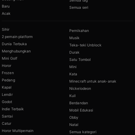
Semua tag
Baru
Semua seri
Acak
Sihir
Pernikahan
2 pemain platform
Musik
Dunia Terbuka
Teka-teki Unblock
Menghubungkan
Durak
Mini Golf
Satu Tombol
Horor
Mini
Frozen
Kata
Pedang
Minecraft untuk anak-anak
Kapal
Nickelodeon
Lendir
Kuil
Godot
Berdandan
Indie Terbaik
Mobil Edukasi
Santai
Obby
Catur
Natal
Horor Multipemain
Semua kategori