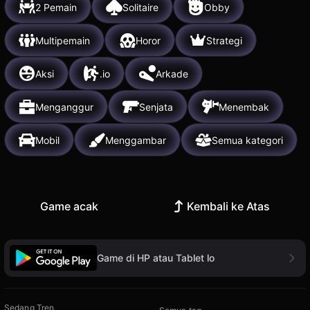
2 Pemain
Solitaire
Obby
Multipemain
Horor
Strategi
Aksi
.io
Arkade
Menganggur
Senjata
Menembak
Mobil
Menggambar
Semua kategori
Game acak
Kembali ke Atas
Game di HP atau Tablet lo
Sedang Tren