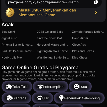
playgama.com/id/export/game/screw-match
Masuk untuk Menyematkan dan
Memonetisasi Game
Acak
Bow Spin!
2048 Colored Balls
Zombie Parade Defense 5
Signal Rush
Find the Ghost Cat
Hand Aimer
I'm on a Surveillance Mission 2
Heroes of Magic and Might
Close Ads
Bad Cat Pet Simulator 3D
Fighting Animals Party: Ragdoll battles
Plots and Boxes
Noob trolls Pro
War Genius: Battle Strategy
Dice Chess
Game Online Gratis di Playgama
Playgama punya game online gratis terbaru dan terkeren. Lo bisa main
sebebasnya tanpa download, iklan nyebelin, atau pop-up. Cukup buka
browser, pilih game favorit, dan nikmatin keseruannya.
Teka-Teki
Keterampilan
Lucu
Olahraga
Ular
Penembak Gelembung