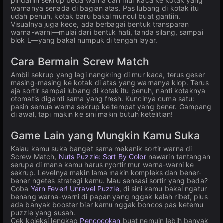
pindahin sekrup beda warna dari mur kaca ke kotak yang
warnanya senada di bagian atas. Pas lubang di kotak itu
udah penuh, kotak baru bakal muncul buat gantiin.
Visualnya juga kece, ada berbagai bentuk transparan
warna-warni—mulai dari bentuk hati, tanda silang, sampai
blok L—yang bakal numpuk di tengah layar.
Cara Bermain Screw Match
Ambil sekrup yang lagi nangkring di mur kaca, terus geser
masing-masing ke kotak di atas yang warnanya klop. Terus
aja sortir sampai lubang di kotak itu penuh, nanti kotaknya
otomatis diganti sama yang fresh. Kuncinya cuma satu:
pasin semua warna sekrup ke tempat yang bener. Gampang
di awal, tapi makin ke sini makin butuh ketelitian!
Game Lain yang Mungkin Kamu Suka
Kalau kamu suka banget sama mekanik sortir warna di
Screw Match,
Nuts Puzzle: Sort By Color
nawarin tantangan
serupa di mana kamu harus nyortir mur warna-warni ke
sekrup. Levelnya makin lama makin kompleks dan bener-
bener ngetes strategi kamu. Mau sensasi sortir yang beda?
Coba
Yarn Fever! Unravel Puzzle
, di sini kamu bakal ngatur
benang warna-warni di papan yang nggak kalah ribet, plus
ada banyak booster biar kamu nggak boncos pas ketemu
puzzle yang susah.
Cek koleksi lengkap
Pencocokan
buat nemuin lebih banyak