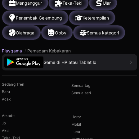
Menganggur
Teka-Teki
Ular
Penembak Gelembung
Keterampilan
Olahraga
Obby
Semua kategori
Playgama
/
Pemadam Kebakaran
Game di HP atau Tablet lo
Sedang Tren
Semua tag
Baru
Semua seri
Acak
Arkade
Horor
.io
Mobil
Aksi
Lucu
Teka-Teki