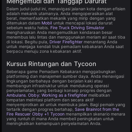
Mengemudi dan Tanggap Darurat
Dalam judul-judul ini, menavigasi jalanan kota dengan efisien
adalah mekanik utamanya. Anda mengoperasikan alat
berat, memanfaatkan mekanik yang mirip dengan yang
ditemukan dalam
Mobil
untuk mencapai lokasi darurat
sebelum waktu habis.
Fire Truck Driving Simulator
mengharuskan Anda mengemudikan kendaraan besar
menembus lalu lintas dan menggunakan meriam air saat tiba
di lokasi. Begitu pula,
Driver Firefighter
menantang Anda
untuk menjaga kendali truk pemadam kebakaran Anda saat
berpacu menuju zona kebakaran aktif.
Kursus Rintangan dan Tycoon
Beberapa game Pemadam Kebakaran menggabungkan
platforming dan manajemen sumber daya. Anda menavigasi
lingkungan berbahaya dengan berjalan kaki atau
membangun infrastruktur untuk mendukung operasi
penyelamatan, yang berbagi konsep progres dengan
Ambulans
.
Obby: Working as a firefighter
melibatkan
lompatan melintasi platform dan secara aktif
menyemprotkan air untuk membuka jalan. Bagi pemain yang
tertarik dengan progres bertahap,
Save Brainrot from the
Fire Rescuer Obby +1 Tycoon
menampilkan skenario menara
yang runtuh di mana Anda membeli peningkatan untuk
meningkatkan kemampuan penyelamatan Anda.