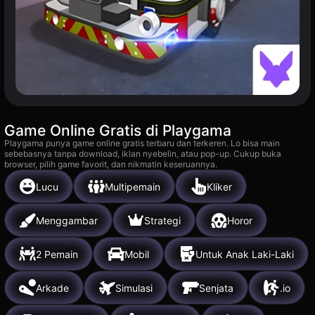
Game Online Gratis di Playgama
Playgama punya game online gratis terbaru dan terkeren. Lo bisa main
sebebasnya tanpa download, iklan nyebelin, atau pop-up. Cukup buka
browser, pilih game favorit, dan nikmatin keseruannya.
Lucu
Multipemain
Kliker
Menggambar
Strategi
Horor
2 Pemain
Mobil
Untuk Anak Laki-Laki
Arkade
Simulasi
Senjata
.io