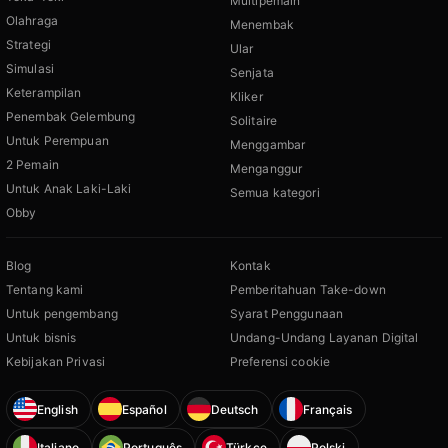
Multipemain
Olahraga
Menembak
Strategi
Ular
Simulasi
Senjata
Keterampilan
Kliker
Penembak Gelembung
Solitaire
Untuk Perempuan
Menggambar
2 Pemain
Menganggur
Untuk Anak Laki-Laki
Semua kategori
Obby
Blog
Kontak
Tentang kami
Pemberitahuan Take-down
Untuk pengembang
Syarat Penggunaan
Untuk bisnis
Undang-Undang Layanan Digital
Kebijakan Privasi
Preferensi cookie
English
Español
Deutsch
Français
Italiano
Português
Türkçe
Polski