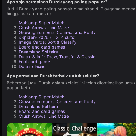
Apa saja permainan Durak yang paling populer?
Judul Durak yang paling banyak dimainkan di Playgama mencakup 
hingga varian transfer.
Mahjong: Super Match
Crush Arrows: Line Maze
Growing numbers: Connect and Purify
«Spider» 2026 (1, 2, 4 suits)
Image Cards: Sort & Classify
Board and card games
Dreamland Solitaire
Durak 3-in-1: Draw, Transfer & Classic
Fool card game
Durak classic
Apa permainan Durak terbaik untuk seluler?
Beberapa judul Durak dalam koleksi ini telah dioptimalkan u
papan ketik.
Mahjong: Super Match
Growing numbers: Connect and Purify
Dreamland Solitaire
Board and card games
Crush Arrows: Line Maze