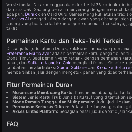
Versi standar Durak menggunakan dek berisi 36 kartu (kartu ber
dari sisa dek. Seorang pemain menyerang dengan menaruh kartu
apa pun.
Durak
oleh Card Guru Games mengikuti aturan tradisi
Durak vs AI
mengadu Anda dengan lawan yang ditenagai oleh pem
serang yang tidak terkalahkan dioper ke pemain berikutnya, juga
taktis.
Permainan Kartu dan Teka-Teki Terkait
Di luar judul-judul utama Durak, koleksi ini mencakup permain
Preference Multiplayer
adalah permainan kartu pengambilan tri
Eropa Timur. Bagi pemain yang tertarik dengan permainan kartu 
turun, dan
Solitaire Klondike Gold
mengikuti format Klondike kla
tambahan melalui koleksi
Spider Solitaire
dan
Klondike Solitaire
membersihkan jalur dengan mengetuk panah yang tidak terhala
Fitur Permainan Durak
Mekanisme Membuang Kartu:
Pemain membuang kartu dari
Sistem Jenis Kartu Truf:
Jenis kartu truf yang ditentukan s
Mode Pemain Tunggal dan Multipemain:
Judul-judul dalam 
Permainan Berbasis Giliran:
Putaran berlangsung dalam gil
Akses Lintas Platform:
Sebagian besar judul dapat dijalank
FAQ