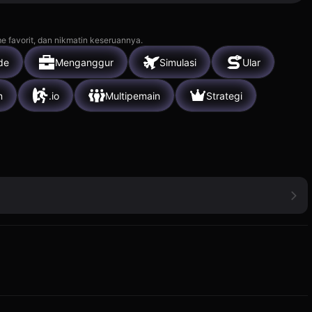
e favorit, dan nikmatin keseruannya.
de
Menganggur
Simulasi
Ular
n
.io
Multipemain
Strategi