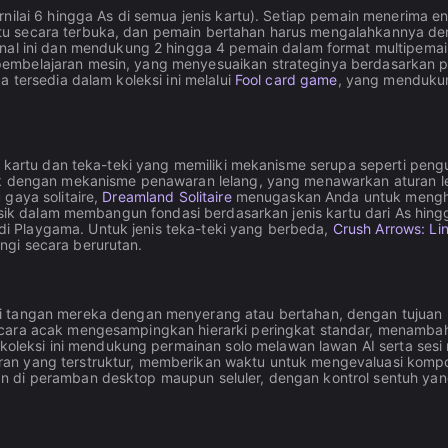
nilai 6 hingga As di semua jenis kartu). Setiap pemain menerima ena
 secara terbuka, dan pemain bertahan harus mengalahkannya dengan
onal ini dan mendukung 2 hingga 4 pemain dalam format multipemai
belajaran mesin, yang menyesuaikan strateginya berdasarkan pol
 tersedia dalam koleksi ini melalui
Fool card game
, yang mendukun
an kartu dan teka-teki yang memiliki mekanisme serupa seperti pen
k dengan mekanisme penawaran lelang, yang menawarkan aturan leb
gaya solitaire,
Dreamland Solitaire
menugaskan Anda untuk menghap
sik dalam membangun fondasi berdasarkan jenis kartu dari As hingg
di Playgama. Untuk jenis teka-teki yang berbeda,
Crush Arrows: Li
ngi secara berurutan.
 tangan mereka dengan menyerang atau bertahan, dengan tujuan
ecara acak mengesampingkan hierarki peringkat standar, menambahk
koleksi ini mendukung permainan solo melawan lawan AI serta sesi
iran yang terstruktur, memberikan waktu untuk mengevaluasi kompo
an di peramban desktop maupun seluler, dengan kontrol sentuh yan