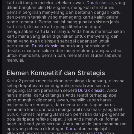
kartu di tangan mereka sebelum lawan.
Durak classic
, yang
dikembangkan oleh Navogame, mengikuti struktur ini:
pemain bergiliran menyerang dan bertahan dengan kartu,
dan pemain terakhir yang memegang kartu kalah dalam
ronde tersebut. Permainan ini menggunakan sistem jenis
kartu truf, di mana kartu yang ditentukan dapat
mengalahkan kartu lain nilainya. Anda harus merencanakan
kartu mana yang akan digunakan untuk menyerang dan
mana yang akan disimpan sebagai cadangan untuk
pertahanan.
Durak classic
mendukung permainan di
desktop maupun seluler dan menyertakan pratinjau video
untuk membantu pemain baru memahami aturan sebelum
memulai.
Elemen Kompetitif dan Strategis
Kartu 2 pemain menekankan persaingan langsung, di mana
setiap keputusan memengaruhi posisi lawan secara
langsung. Dalam permainan seperti
Durak classic
, Anda
harus menilai kartu di tangan Anda relatif terhadap apa
yang mungkin dipegang lawan, memilih kapan harus
melancarkan serangan, dan memutuskan kapan harus
menerima kartu daripada mengambil risiko hasil yang lebih
buruk. Format ini mengutamakan perhatian dan pengenalan
pola daripada refleks cepat. Jika Anda menyukai format
head-to-head yang serupa, Anda mungkin juga menemukan
opsi yang relevan di kategori
Kartu
atau menjelajahi
alternatif berbasis giliran seperti permainan
Catur
dan