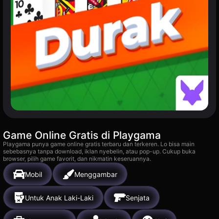
Game Online Gratis di Playgama
Playgama punya game online gratis terbaru dan terkeren. Lo bisa main
sebebasnya tanpa download, iklan nyebelin, atau pop-up. Cukup buka
browser, pilih game favorit, dan nikmatin keseruannya.
Mobil
Menggambar
Untuk Anak Laki-Laki
Senjata