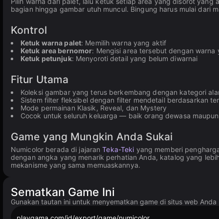
Pilih warna dari palet, lalu ketuk setiap area yang disorot y
bagian hingga gambar utuh muncul. Bingung harus mulai dari 
Kontrol
Ketuk warna palet
: Memilih warna yang aktif
Ketuk area bernomor
: Mengisi area tersebut dengan warna y
Ketuk petunjuk
: Menyoroti detail yang belum diwarnai
Fitur Utama
Koleksi gambar yang terus berkembang dengan kategori alam
Sistem filter fleksibel dengan filter mendetail berdasarkan t
Mode permainan Klasik, Reveal, dan Mystery
Cocok untuk seluruh keluarga — baik orang dewasa maupun
Game yang Mungkin Anda Sukai
Numicolor berada di jajaran
Teka-Teki
yang memberi penghargaa
dengan angka yang menarik perhatian Anda, katalog yang lebih
mekanisme yang sama memuaskannya.
Sematkan Game Ini
Gunakan tautan ini untuk menyematkan game di situs web And
playgama.com/id/export/game/numicolor