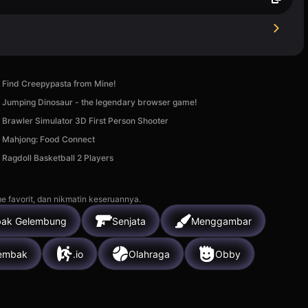
Find Creepypasta from Mine!
Jumping Dinosaur - the legendary browser game!
Brawler Simulator 3D First Person Shooter
Mahjong: Food Connect
Ragdoll Basketball 2 Players
e favorit, dan nikmatin keseruannya.
ak Gelembung
Senjata
Menggambar
embak
.io
Olahraga
Obby