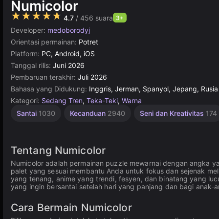
Numicolor
★★★★★
4.7
/ 456 suara
3+
Developer:
medoborodyj
Orientasi permainan:
Potret
Platform:
PC, Android, iOS
Tanggal rilis:
Juni 2026
Pembaruan terakhir:
Juli 2026
Bahasa yang Didukung:
Inggris, Jerman, Spanyol, Jepang, Rusia
Kategori:
Sedang Tren
,
Teka-Teki
,
Warna
Santai
1030
Kecanduan
2940
Seni dan Kreativitas
174
Tentang Numicolor
Numicolor adalah permainan puzzle mewarnai dengan angka ya
palet yang sesuai membantu Anda untuk fokus dan sejenak m
yang tenang, anime yang trendi, fesyen, dan binatang yang luc
yang ingin bersantai setelah hari yang panjang dan bagi anak-
Cara Bermain Numicolor