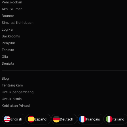
Pencocokan
Aksi Siluman
Bounce
Simulasi Kehidupan
Logika
Backrooms
Penyihir
Tentara
Gila
Senjata
Blog
Tentang kami
Untuk pengembang
Untuk bisnis
Kebijakan Privasi
English
Español
Deutsch
Français
Italiano