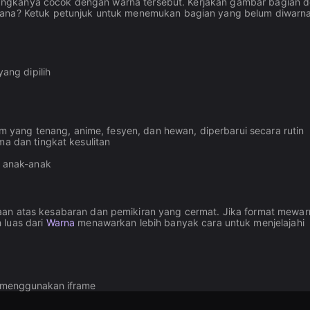
ang angkanya cocok dengan warna tersebut. Kerjakan gambar bagian 
mana? Ketuk petunjuk untuk menemukan bagian yang belum diwarna
ang dipilih
 yang tenang, anime, fesyen, dan hewan, diperbarui secara rutin
ema dan tingkat kesulitan
 anak-anak
n atas kesabaran dan pemikiran yang cermat. Jika format mewar
 luas dari
Warna
menawarkan lebih banyak cara untuk menjelajahi
a menggunakan iframe