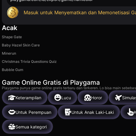
Masuk untuk Menyematkan dan Memonetisasi 
Acak
Shape Gate
Baby Hazel Skin Care
Minerun
Christmas Trivia Questions Quiz
Bubble Gum
Game Online Gratis di Playgama
Playgama punya game online gratis terbaru dan terkeren. Lo bisa main sebebas
Keterampilan
Lucu
Horor
Simula
Untuk Perempuan
Untuk Anak Laki-Laki
K
Semua kategori