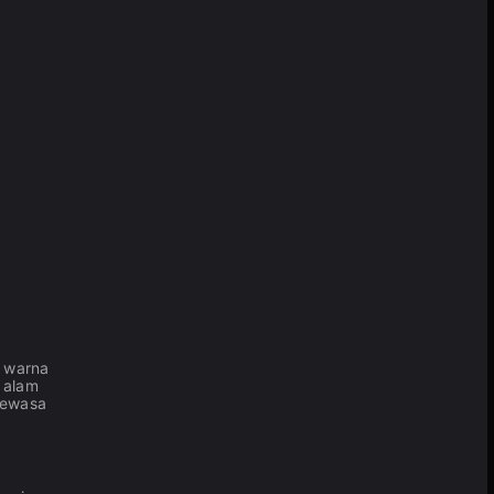
 warna
 alam
 dewasa