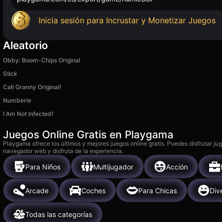
Inicia sesión para Incrustar y Monetizar Juegos
Aleatorio
Obby: Boom-Chips Original
Stick
Call Granny Original!
Numberle
I Am Not Infected!
Juegos Online Gratis en Playgama
Playgama ofrece los últimos y mejores juegos online gratis. Puedes disfrutar ju
navegador web y disfruta de la experiencia.
Para Niños
Multijugador
Acción
Arcade
Coches
Para Chicas
Div
Todas las categorías