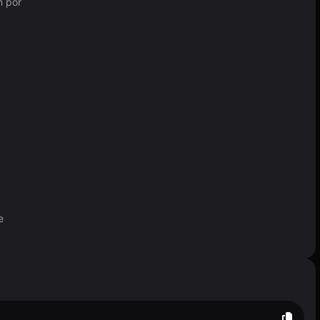
n por
e