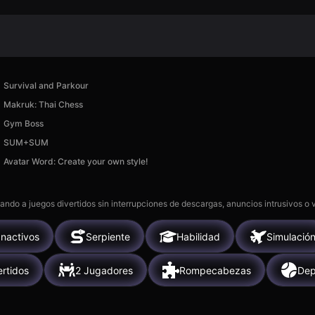
Survival and Parkour
Makruk: Thai Chess
Gym Boss
SUM+SUM
Avatar Word: Create your own style!
gando a juegos divertidos sin interrupciones de descargas, anuncios intrusivos o
Inactivos
Serpiente
Habilidad
Simulació
ertidos
2 Jugadores
Rompecabezas
Dep