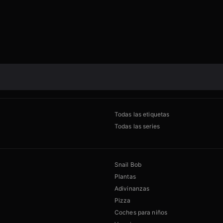
Todas las etiquetas
Todas las series
Snail Bob
Plantas
Adivinanzas
Pizza
Coches para niños