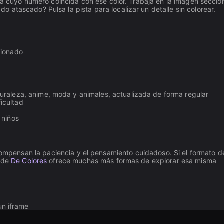
ada cuyo número coincida con ese color. Trabaja en la imagen secció
atascado? Pulsa la pista para localizar un detalle sin colorear.
cionado
uraleza, anime, moda y animales, actualizada de forma regular
ficultad
 niños
mpensan la paciencia y el pensamiento cuidadoso. Si el formato d
o de
De Colores
ofrece muchas más formas de explorar esa misma
un iframe