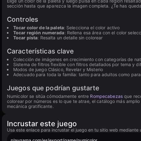
Elige un color de la paleta y luego pulsa en cada región resalt
sección hasta que aparezca la imagen completa. ¿Te has quedado 
Controles
Tocar color de la paleta
: Selecciona el color activo
Tocar región numerada
: Rellena esa área con el color selec
Tocar pista
: Resalta un detalle sin colorear
Características clave
Colección de imágenes en crecimiento con categorías de nat
Sistema de filtros flexible con filtros detallados por tema y di
Modos de juego Clásico, Revelar y Misterio
Adecuado para toda la familia: tanto para adultos como para
Juegos que podrían gustarte
Numicolor se sitúa cómodamente entre
Rompecabezas
que reco
colorear por números es lo que te atrae, el catálogo más ampli
mecánica gratificante.
Incrustar este juego
Usa este enlace para incrustar el juego en tu sitio web mediante 
playgama.com/es/export/game/numicolor