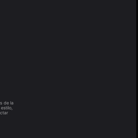
s de la
estilo,
ctar