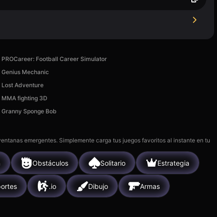
PROCareer: Football Career Simulator
Genius Mechanic
Lost Adventure
MMA fighting 3D
Granny Sponge Bob
 ventanas emergentes. Simplemente carga tus juegos favoritos al instante en tu
n
Obstáculos
Solitario
Estrategia
ortes
.io
Dibujo
Armas