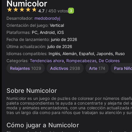
Numicolor
★★★★★
4.7
/ 450 votos
3
Desarrollador:
medoborodyj
Orientación del juego:
Vertical
Plataformas:
PC, Android, iOS
Fecha de lanzamiento:
junio de 2026
Última actualización:
julio de 2026
Idiomas compatibles:
Inglés, Alemán, Español, Japonés, Ruso
Categorías:
Tendencias ahora
,
Rompecabezas
,
De Colores
Relajantes
1029
Adictivos
2938
Arte
174
Para Niñ
Sobre Numicolor
Numicolor es un juego de puzles de colorear por números diseña
paleta correspondientes te ayuda a concentrarte y alejarte del 
moda y animales encantadores, con una colección actualizada 
tras un largo día como para niños que trabajan su atención y su
Cómo jugar a Numicolor