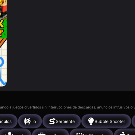
gando a juegos divertidos sin interrupciones de descargas, anuncios intrusivos o
áculos
.io
Serpiente
Bubble Shooter