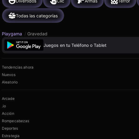
Divertidos
Clic
Armas
Terror
Todas las categorías
Playgama
/
Gravedad
Juegos en tu Teléfono o Tablet
Tendencias ahora
Nuevos
Aleatorio
Arcade
.io
Acción
Rompecabezas
Deportes
Estrategia