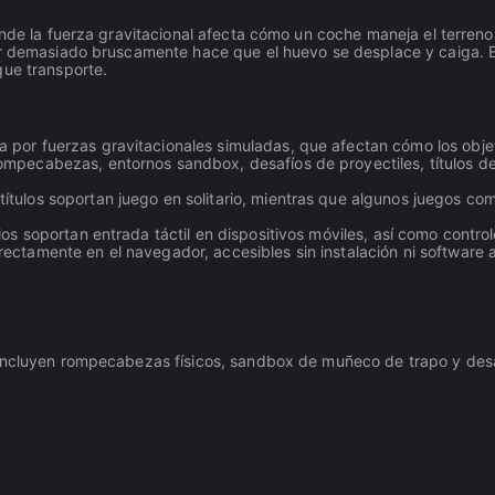
onde la fuerza gravitacional afecta cómo un coche maneja el terren
ar demasiado bruscamente hace que el huevo se desplace y caiga. E
que transporte.
 por fuerzas gravitacionales simuladas, que afectan cómo los objet
rompecabezas, entornos sandbox, desafíos de proyectiles, títulos 
títulos soportan juego en solitario, mientras que algunos juegos c
los soportan entrada táctil en dispositivos móviles, así como control
ectamente en el navegador, accesibles sin instalación ni software a
 incluyen rompecabezas físicos, sandbox de muñeco de trapo y desa