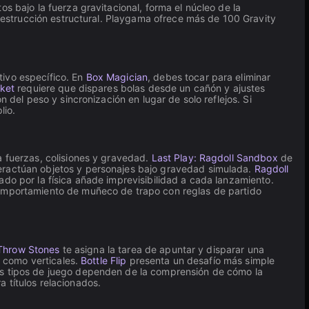
s bajo la fuerza gravitacional, forma el núcleo de la
 destrucción estructural. Playgama ofrece más de 100 Gravity
tivo específico. En
Box Magician
, debes tocar para eliminar
ket
requiere que dispares bolas desde un cañón y ajustes
 del peso y sincronización en lugar de solo reflejos. Si
lio.
a fuerzas, colisiones y gravedad.
Last Play: Ragdoll Sandbox
de
teractúan objetos y personajes bajo gravedad simulada.
Ragdoll
do por la física añade imprevisibilidad a cada lanzamiento.
omportamiento de muñeco de trapo con reglas de partido
Throw Stones
te asigna la tarea de apuntar y disparar una
s como verticales.
Bottle Flip
presenta un desafío más simple
bos tipos de juego dependen de la comprensión de cómo la
a títulos relacionados.