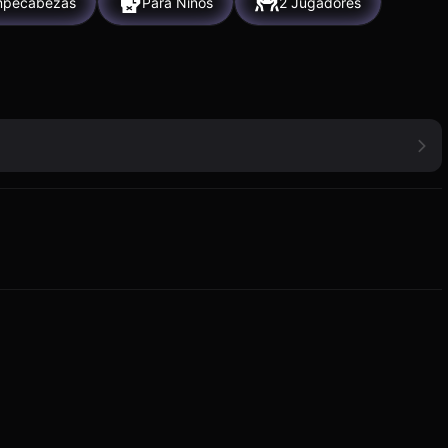
pecabezas
Para Niños
2 Jugadores