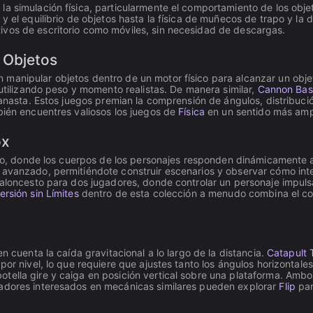
 simulación física, particularmente el comportamiento de los objeto
 y el equilibrio de objetos hasta la física de muñecos de trapo y la
ivos de escritorio como móviles, sin necesidad de descargas.
 Objetos
manipular objetos dentro de un motor físico para alcanzar un obje
 utilizando peso y momento realistas. De manera similar,
Cannon Bas
canasta. Estos juegos premian la comprensión de ángulos, distribución
bién encuentres valiosos los juegos de
Física
en un sentido más amp
ox
rapo, donde los cuerpos de los personajes responden dinámicamente 
o avanzado, permitiéndote construir escenarios y observar cómo in
aloncesto para dos jugadores, donde controlar un personaje impulsa
ersión sin Límites
dentro de esta colección a menudo combina el c
n cuenta la caída gravitacional a lo largo de la distancia.
Catapult 
por nivel, lo que requiere que ajustes tanto los ángulos horizontale
otella gire y caiga en posición vertical sobre una plataforma. Am
gadores interesados en mecánicas similares pueden explorar
Flip
par