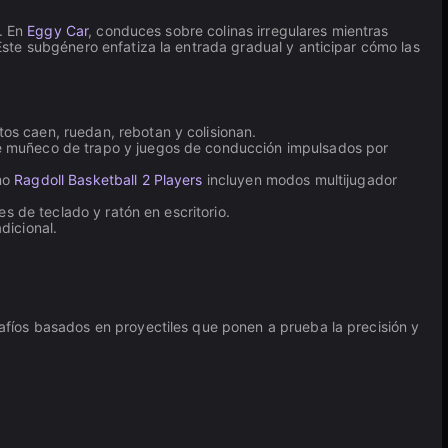
o. En
Eggy Car
, conduces sobre colinas irregulares mientras
ste subgénero enfatiza la entrada gradual y anticipar cómo las
os caen, ruedan, rebotan y colisionan.
de muñeco de trapo y juegos de conducción impulsados por
omo
Ragdoll Basketball 2 Players
incluyen modos multijugador
es de teclado y ratón en escritorio.
dicional.
fíos basados en proyectiles que ponen a prueba la precisión y