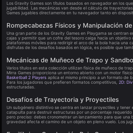
Los Gravity Games son títulos basados en navegador en los que la
jugabilidad. Las mecánicas van desde el cálculo de trayectorias
Games jugables directamente en tu navegador tanto en disposit
Rompecabezas Físicos y Manipulación de
Una gran parte de los Gravity Games en Playgama se centran en 
cajas y permitir que un cofre del tesoro caiga hacia un objetivo
plataformas móviles para redirigir el arco de la bola hacia una 
disfrutas de los desafíos basados en lógica, es posible que tam
Mecánicas de Muñeco de Trapo y Sandb
Varios títulos en esta colección utilizan física de muñeco de t
Mirra Games proporciona un entorno abierto con un motor físic
Basketball 2 Players
aplica el mismo principio a un formato de b
Para los jugadores que prefieren formatos competitivos,
2D: Div
estructuradas.
Desafíos de Trayectoria y Proyectiles
Un subgénero distintivo se centra en lanzar proyectiles y tener e
catapulta para destruir estructuras por un porcentaje requerido 
pero preciso: debes cronometrar un lanzamiento para que una b
gravedad afecta el camino de un objeto en pleno vuelo. Los ju