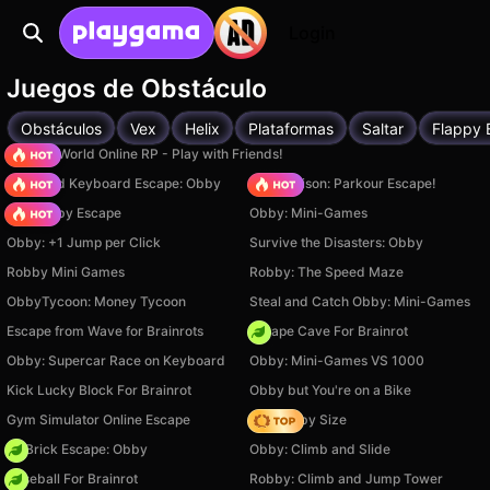
Login
Juegos de Obstáculo
Obstáculos
Vex
Helix
Plataformas
Saltar
Flappy 
Sprunki World Online RP - Play with Friends!
+1 Speed Keyboard Escape: Obby
Barry Prison: Parkour Escape!
Your Obby Escape
Obby: Mini-Games
Obby: +1 Jump per Click
Survive the Disasters: Obby
Robby Mini Games
Robby: The Speed Maze
ObbyTycoon: Money Tycoon
Steal and Catch Obby: Mini-Games
Escape from Wave for Brainrots
Escape Cave For Brainrot
Obby: Supercar Race on Keyboard
Obby: Mini-Games VS 1000
Kick Lucky Block For Brainrot
Obby but You're on a Bike
Gym Simulator Online Escape
Your Obby Size
+1 Brick Escape: Obby
Obby: Climb and Slide
Baseball For Brainrot
Robby: Climb and Jump Tower