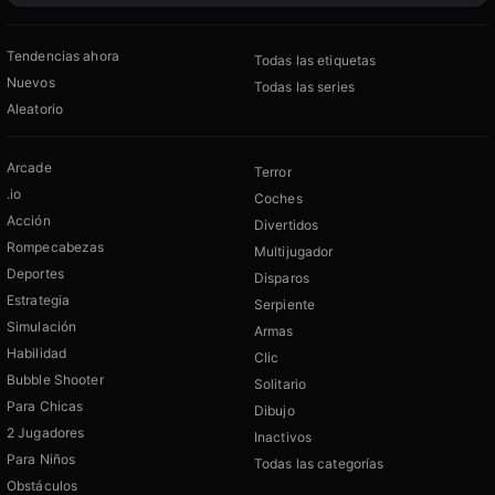
Tendencias ahora
Todas las etiquetas
Nuevos
Todas las series
Aleatorio
Arcade
Terror
.io
Coches
Acción
Divertidos
Rompecabezas
Multijugador
Deportes
Disparos
Estrategia
Serpiente
Simulación
Armas
Habilidad
Clic
Bubble Shooter
Solitario
Para Chicas
Dibujo
2 Jugadores
Inactivos
Para Niños
Todas las categorías
Obstáculos