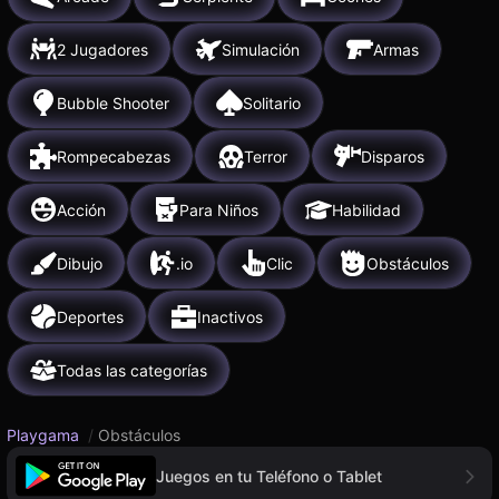
2 Jugadores
Simulación
Armas
Bubble Shooter
Solitario
Rompecabezas
Terror
Disparos
Acción
Para Niños
Habilidad
Dibujo
.io
Clic
Obstáculos
Deportes
Inactivos
Todas las categorías
Playgama
/
Obstáculos
Juegos en tu Teléfono o Tablet