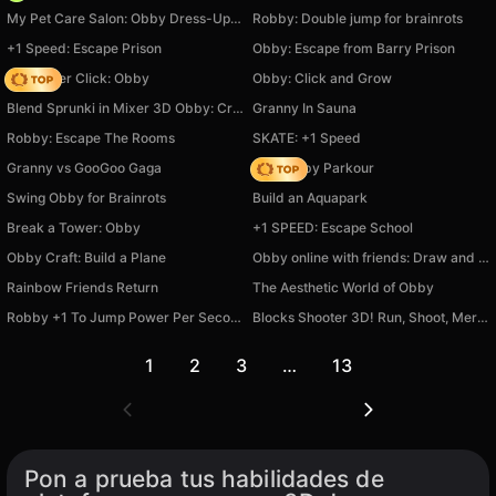
My Pet Care Salon: Obby Dress-Up 3D
Robby: Double jump for brainrots
+1 Speed: Escape Prison
Obby: Escape from Barry Prison
Speed per Click: Obby
Obby: Click and Grow
Blend Sprunki in Mixer 3D Obby: Create Your Own Sprunki
Granny In Sauna
Robby: Escape The Rooms
SKATE: +1 Speed
Granny vs GooGoo Gaga
Your Obby Parkour
Swing Obby for Brainrots
Build an Aquapark
Break a Tower: Obby
+1 SPEED: Escape School
Obby Craft: Build a Plane
Obby online with friends: Draw and Jump!
Rainbow Friends Return
The Aesthetic World of Obby
Robby +1 To Jump Power Per Second
Blocks Shooter 3D! Run, Shoot, Merge Weapons!
1
2
3
…
13
Pon a prueba tus habilidades de