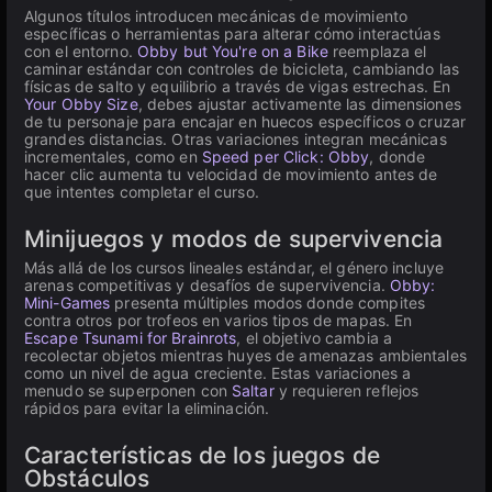
Algunos títulos introducen mecánicas de movimiento
específicas o herramientas para alterar cómo interactúas
con el entorno.
Obby but You're on a Bike
reemplaza el
caminar estándar con controles de bicicleta, cambiando las
físicas de salto y equilibrio a través de vigas estrechas. En
Your Obby Size
, debes ajustar activamente las dimensiones
de tu personaje para encajar en huecos específicos o cruzar
grandes distancias. Otras variaciones integran mecánicas
incrementales, como en
Speed per Click: Obby
, donde
hacer clic aumenta tu velocidad de movimiento antes de
que intentes completar el curso.
Minijuegos y modos de supervivencia
Más allá de los cursos lineales estándar, el género incluye
arenas competitivas y desafíos de supervivencia.
Obby:
Mini-Games
presenta múltiples modos donde compites
contra otros por trofeos en varios tipos de mapas. En
Escape Tsunami for Brainrots
, el objetivo cambia a
recolectar objetos mientras huyes de amenazas ambientales
como un nivel de agua creciente. Estas variaciones a
menudo se superponen con
Saltar
y requieren reflejos
rápidos para evitar la eliminación.
Características de los juegos de
Obstáculos