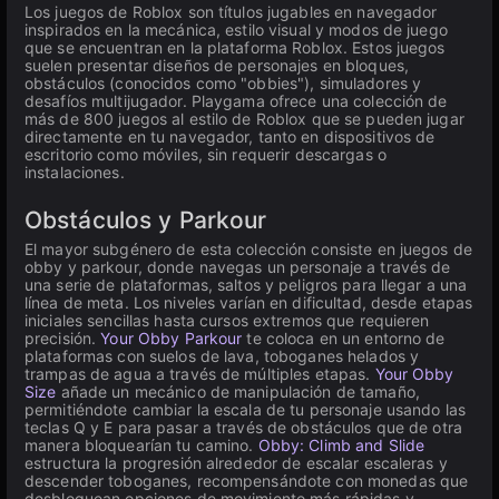
Los juegos de Roblox son títulos jugables en navegador
inspirados en la mecánica, estilo visual y modos de juego
que se encuentran en la plataforma Roblox. Estos juegos
suelen presentar diseños de personajes en bloques,
obstáculos (conocidos como "obbies"), simuladores y
desafíos multijugador. Playgama ofrece una colección de
más de 800 juegos al estilo de Roblox que se pueden jugar
directamente en tu navegador, tanto en dispositivos de
escritorio como móviles, sin requerir descargas o
instalaciones.
Obstáculos y Parkour
El mayor subgénero de esta colección consiste en juegos de
obby y parkour, donde navegas un personaje a través de
una serie de plataformas, saltos y peligros para llegar a una
línea de meta. Los niveles varían en dificultad, desde etapas
iniciales sencillas hasta cursos extremos que requieren
precisión.
Your Obby Parkour
te coloca en un entorno de
plataformas con suelos de lava, toboganes helados y
trampas de agua a través de múltiples etapas.
Your Obby
Size
añade un mecánico de manipulación de tamaño,
permitiéndote cambiar la escala de tu personaje usando las
teclas Q y E para pasar a través de obstáculos que de otra
manera bloquearían tu camino.
Obby: Climb and Slide
estructura la progresión alrededor de escalar escaleras y
descender toboganes, recompensándote con monedas que
desbloquean opciones de movimiento más rápidas y