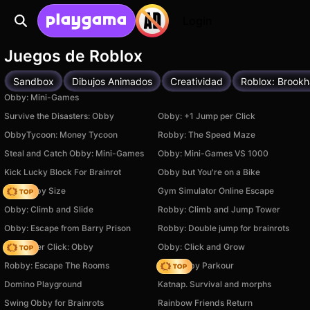
Login
Juegos de Roblox
Sandbox
Dibujos Animados
Creatividad
Roblox: Brook
Obby: Mini-Games
Survive the Disasters: Obby
Obby: +1 Jump per Click
ObbyTycoon: Money Tycoon
Robby: The Speed Maze
Steal and Catch Obby: Mini-Games
Obby: Mini-Games VS 1000
Kick Lucky Block For Brainrot
Obby but You're on a Bike
Your Obby Size
Gym Simulator Online Escape
Obby: Climb and Slide
Robby: Climb and Jump Tower
Obby: Escape from Barry Prison
Robby: Double jump for brainrots
Speed per Click: Obby
Obby: Click and Grow
Robby: Escape The Rooms
Your Obby Parkour
Domino Playground
Katnap. Survival and morphs
Swing Obby for Brainrots
Rainbow Friends Return