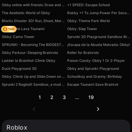
Obby online with friends: Draw and Jump!
+1 SPEED: Escape School
The Aesthetic World of Obby
Robby +1 To Jump Power Per Second
Blocks Shooter 3D! Run, Shoot, Merge Weapons!
Obby: Theme Park World
Robby The Lava Tsunami
Obby: Slap Tower
Obby: Camo Tower
Sprunki 3D Playground Sandbox Brainrot Zombie
SPRUNKI - Becoming The BIGGEST BALL
¡Escapa de la Abuela Malvada: Obby!
Obby Parkour: Sleeping Brainrots
Roller for Brainrots
Ladder to Brainhot: Climb Obby
Poison Candy: Obby 1 Or 2-Player
Duck Playground 3D
Obby and Sprunki: Playground
Obby: Climb Up and Slide Down on Minecarts
Schoolboy and Granny: Birthday
Sprunki 2 Ragdoll! Sandbox, a mod for CS skins
Escape Tsunami Save Brainrot
1
2
3
…
19
Roblox