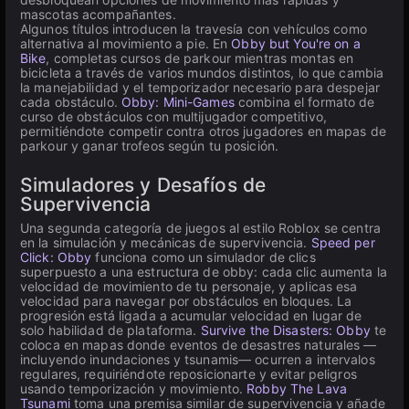
mascotas acompañantes.
Algunos títulos introducen la travesía con vehículos como
alternativa al movimiento a pie. En
Obby but You're on a
Bike
, completas cursos de parkour mientras montas en
bicicleta a través de varios mundos distintos, lo que cambia
la manejabilidad y el temporizador necesario para despejar
cada obstáculo.
Obby: Mini-Games
combina el formato de
curso de obstáculos con multijugador competitivo,
permitiéndote competir contra otros jugadores en mapas de
parkour y ganar trofeos según tu posición.
Simuladores y Desafíos de
Supervivencia
Una segunda categoría de juegos al estilo Roblox se centra
en la simulación y mecánicas de supervivencia.
Speed per
Click: Obby
funciona como un simulador de clics
superpuesto a una estructura de obby: cada clic aumenta la
velocidad de movimiento de tu personaje, y aplicas esa
velocidad para navegar por obstáculos en bloques. La
progresión está ligada a acumular velocidad en lugar de
solo habilidad de plataforma.
Survive the Disasters: Obby
te
coloca en mapas donde eventos de desastres naturales —
incluyendo inundaciones y tsunamis— ocurren a intervalos
regulares, requiriéndote reposicionarte y evitar peligros
usando temporización y movimiento.
Robby The Lava
Tsunami
toma una premisa similar de supervivencia y añade