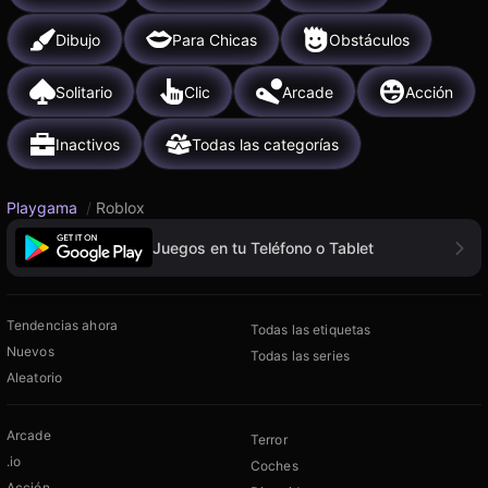
Dibujo
Para Chicas
Obstáculos
Solitario
Clic
Arcade
Acción
Inactivos
Todas las categorías
Playgama
/
Roblox
Juegos en tu Teléfono o Tablet
Tendencias ahora
Todas las etiquetas
Nuevos
Todas las series
Aleatorio
Arcade
Terror
.io
Coches
Acción