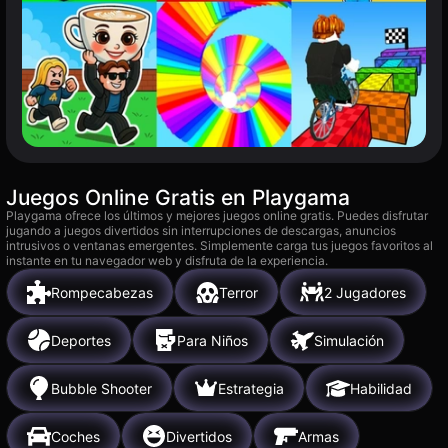
Juegos Online Gratis en Playgama
Playgama ofrece los últimos y mejores juegos online gratis. Puedes disfrutar
jugando a juegos divertidos sin interrupciones de descargas, anuncios
intrusivos o ventanas emergentes. Simplemente carga tus juegos favoritos al
instante en tu navegador web y disfruta de la experiencia.
Rompecabezas
Terror
2 Jugadores
Deportes
Para Niños
Simulación
Bubble Shooter
Estrategia
Habilidad
Coches
Divertidos
Armas