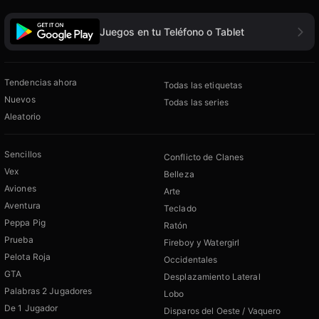
Juegos en tu Teléfono o Tablet
Tendencias ahora
Todas las etiquetas
Nuevos
Todas las series
Aleatorio
Sencillos
Conflicto de Clanes
Vex
Belleza
Aviones
Arte
Aventura
Teclado
Peppa Pig
Ratón
Prueba
Fireboy y Watergirl
Pelota Roja
Occidentales
GTA
Desplazamiento Lateral
Palabras 2 Jugadores
Lobo
De 1 Jugador
Disparos del Oeste / Vaquero