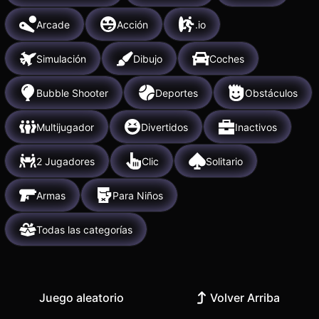
Arcade
Acción
.io
Simulación
Dibujo
Coches
Bubble Shooter
Deportes
Obstáculos
Multijugador
Divertidos
Inactivos
2 Jugadores
Clic
Solitario
Armas
Para Niños
Todas las categorías
Juego aleatorio
Volver Arriba