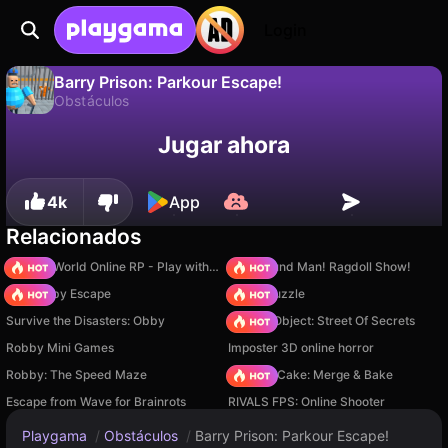
Login
Barry Prison: Parkour Escape!
Obstáculos
No
Guardar
¡Guarda el progreso!
Barry Prison: Parkour Escape! es un juego de obstáculos gratuito de Nepochat. Juégalo en línea en Playgama.
Jugar ahora
4k
App
Relacionados
Sprunki World Online RP - Play with Friends!
Playground Man! Ragdoll Show!
Your Obby Escape
Arrow Puzzle
Survive the Disasters: Obby
Hidden Object: Street Of Secrets
Robby Mini Games
Imposter 3D online horror
Robby: The Speed Maze
Piece of Cake: Merge & Bake
Escape from Wave for Brainrots
RIVALS FPS: Online Shooter
Playgama
/
Obstáculos
/
Barry Prison: Parkour Escape!