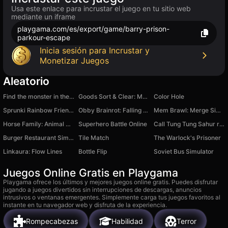
Usa este enlace para incrustar el juego en tu sitio web
mediante un iframe
playgama.com/es/export/game/barry-prison-
parkour-escape
Inicia sesión para Incrustar y
Monetizar Juegos
Aleatorio
Find the monster in the photo
Goods Sort & Clear: Match 3
Color Hole
Sprunki Rainbow Friends
Obby Brainrot: Falling Tiles
Mem Brawl: Merge Simulator
Horse Family: Animal Simulator
Superhero Battle Online
Call Tung Tung Sahur right now!
Burger Restaurant Simulator 3D
Tile Match
The Warlock's Prisoner
Linkaura: Flow Lines
Bottle Flip
Soviet Bus Simulator
Juegos Online Gratis en Playgama
Playgama ofrece los últimos y mejores juegos online gratis. Puedes disfrutar
jugando a juegos divertidos sin interrupciones de descargas, anuncios
intrusivos o ventanas emergentes. Simplemente carga tus juegos favoritos al
instante en tu navegador web y disfruta de la experiencia.
Rompecabezas
Habilidad
Terror