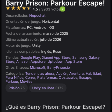
Barry Prison: Parkour Escape!
★★★★★
4.5
/ 3933 votos
7
Desarrollador:
Nepochat
Orientación del juego:
Horizontal
Plataformas:
PC, Android, iOS
Fecha de lanzamiento:
marzo de 2025
Última actualización:
julio de 2026
Motor de juego:
Unity
Idiomas compatibles:
Inglés, Ruso
Tiendas:
Google Play
,
Xiaomi App Store
,
Samsung Galaxy
Store
,
Amazon Appstore
,
Uptodown App Store
Otros Enlaces:
Microsoft
,
BarryPrison.io
Categorías:
Tendencias ahora
,
Acción
,
Aventura
,
Habilidad
,
Para Niños
,
Correr
,
Plataformas
,
Obstáculos
,
Escape
,
Parkour
,
Móviles
Prisión
75
Unity en línea
3172
¿Qué es Barry Prison: Parkour Escape!?