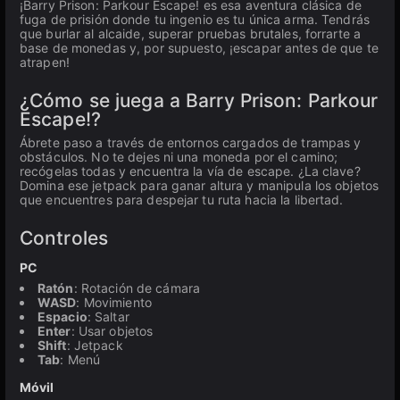
¡Barry Prison: Parkour Escape! es esa aventura clásica de
fuga de prisión donde tu ingenio es tu única arma. Tendrás
que burlar al alcaide, superar pruebas brutales, forrarte a
base de monedas y, por supuesto, ¡escapar antes de que te
atrapen!
¿Cómo se juega a Barry Prison: Parkour
Escape!?
Ábrete paso a través de entornos cargados de trampas y
obstáculos. No te dejes ni una moneda por el camino;
recógelas todas y encuentra la vía de escape. ¿La clave?
Domina ese jetpack para ganar altura y manipula los objetos
que encuentres para despejar tu ruta hacia la libertad.
Controles
PC
Ratón
: Rotación de cámara
WASD
: Movimiento
Espacio
: Saltar
Enter
: Usar objetos
Shift
: Jetpack
Tab
: Menú
Móvil