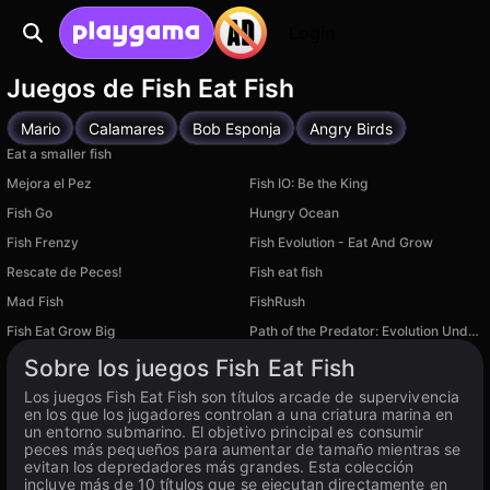
Login
Juegos de Fish Eat Fish
Mario
Calamares
Bob Esponja
Angry Birds
Eat a smaller fish
Mejora el Pez
Fish IO: Be the King
Fish Go
Hungry Ocean
Fish Frenzy
Fish Evolution - Eat And Grow
Rescate de Peces!
Fish eat fish
Mad Fish
FishRush
Disponible en PC
Fish Eat Grow Big
Path of the Predator: Evolution Underwater
Disponible en PC
Disponible en PC
Sobre los juegos Fish Eat Fish
Los juegos Fish Eat Fish son títulos arcade de supervivencia
en los que los jugadores controlan a una criatura marina en
un entorno submarino. El objetivo principal es consumir
peces más pequeños para aumentar de tamaño mientras se
evitan los depredadores más grandes. Esta colección
incluye más de 10 títulos que se ejecutan directamente en