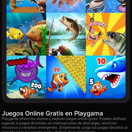
Juegos Online Gratis en Playgama
Playgama ofrece los últimos y mejores juegos online gratis. Puedes disfrutar
jugando a juegos divertidos sin interrupciones de descargas, anuncios
intrusivos o ventanas emergentes. Simplemente carga tus juegos favoritos al
instante en tu navegador web y disfruta de la experiencia.