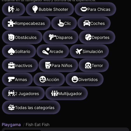
.io
Bubble Shooter
Para Chicas
Rompecabezas
Clic
Coches
Obstáculos
Disparos
Deportes
Solitario
Arcade
Simulación
Inactivos
Para Niños
Terror
Armas
Acción
Divertidos
2 Jugadores
Multijugador
Todas las categorías
Playgama
/
Fish Eat Fish