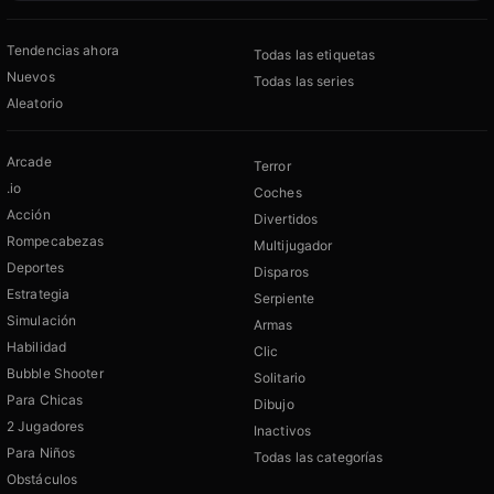
Tendencias ahora
Todas las etiquetas
Nuevos
Todas las series
Aleatorio
Arcade
Terror
.io
Coches
Acción
Divertidos
Rompecabezas
Multijugador
Deportes
Disparos
Estrategia
Serpiente
Simulación
Armas
Habilidad
Clic
Bubble Shooter
Solitario
Para Chicas
Dibujo
2 Jugadores
Inactivos
Para Niños
Todas las categorías
Obstáculos