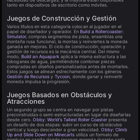
tanto en dispositivos de escritorio como móviles.
Juegos de Construcción y Gestión
Varios títulos en esta categoría colocan al jugador en el
papel de diseñador y operador. En
Build a Rollercoaster:
Simulator
, compras segmentos de pista, ensamblas una
montaña rusa funcional, la montas y reinviertes la moneda
ganada en mejoras. El ciclo de construcción, operación y
gestión de recursos es la mecánica central. Del mismo
modo,
Build an Aquapark
aplica la misma estructura a las
toboganes de agua, permitiéndote combinar piezas
compradas en diseños personalizados antes de montarlos.
Estos juegos se alinean estrechamente con los géneros
Gestión de Recursos
y
Tycoon
, donde ganar y reinvertir
moneda impulsa la progresión.
Juegos Basados en Obstáculos y
Atracciones
Un segundo grupo se centra en navegar por pistas
preconstruidas o semi-estructuradas en lugar de diseñarlas
desde cero.
Obby: World's Tallest Roller Coaster
presenta
un desafío de dos etapas: subir un curso de obstáculos
vertical y luego descender a gran velocidad.
Obby: Climb
Up and Slide Down on Minecarts
utiliza un formato de
montura en carrito donde recoges moneda durante cada