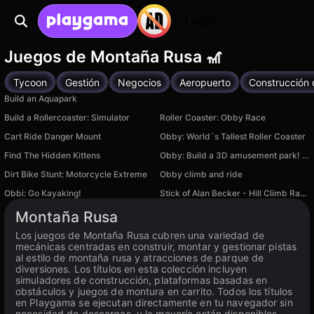
Login
Juegos de Montaña Rusa 🎢
Tycoon
Gestión
Negocios
Aeropuerto
Construcción
Build an Aquapark
Build a Rollercoaster: Simulator
Roller Coaster: Obby Race
Cart Ride Danger Mount
Obby: World`s Tallest Roller Coaster
Find The Hidden Kittens
Obby: Build a 3D amusement park! +1 per second
Dirt Bike Stunt: Motorcycle Extreme
Obby climb and ride
Obbi: Go Kayaking!
Stick of Alan Becker - Hill Climb Racing
Montaña Rusa
Los juegos de Montaña Rusa cubren una variedad de
mecánicas centradas en construir, montar y gestionar pistas
al estilo de montaña rusa y atracciones de parque de
diversiones. Los títulos en esta colección incluyen
simuladores de construcción, plataformas basadas en
obstáculos y juegos de montura en carrito. Todos los títulos
en Playgama se ejecutan directamente en tu navegador sin
necesidad de descargas, y la mayoría están disponibles