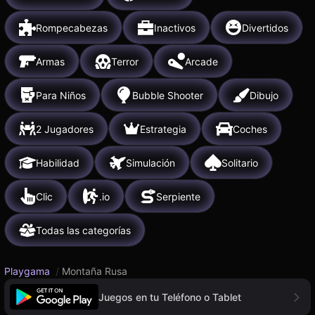
Rompecabezas
Inactivos
Divertidos
Armas
Terror
Arcade
Para Niños
Bubble Shooter
Dibujo
2 Jugadores
Estrategia
Coches
Habilidad
Simulación
Solitario
Clic
.io
Serpiente
Todas las categorías
Playgama
/
Montaña Rusa
Juegos en tu Teléfono o Tablet