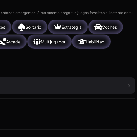
 ventanas emergentes. Simplemente carga tus juegos favoritos al instante en tu
tes
Solitario
Estrategia
Coches
Arcade
Multijugador
Habilidad