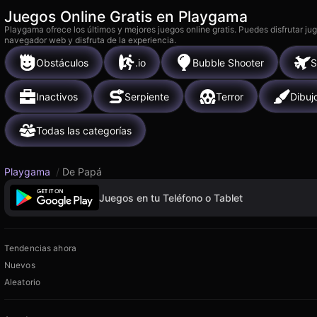
Juegos Online Gratis en Playgama
Playgama ofrece los últimos y mejores juegos online gratis. Puedes disfrutar ju
navegador web y disfruta de la experiencia.
Obstáculos
.io
Bubble Shooter
S
Inactivos
Serpiente
Terror
Dibuj
Todas las categorías
Playgama
/
De Papá
Juegos en tu Teléfono o Tablet
Tendencias ahora
Nuevos
Aleatorio