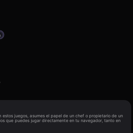
s
s
n estos juegos, asumes el papel de un chef o propietario de un
tulos que puedes jugar directamente en tu navegador, tanto en