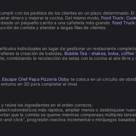
cumplir con los pedidos de los clientes en un plazo determinado. E
ganar dinero y mejorar la cocina. Del mismo modo,
Food Truck: Coo
desde un pequeño carrito a una cafetería más grande.
Food Truck:
ción de comida y atender a largas filas de clientes.
rtículos individuales en lugar de gestionar un restaurante complet
refieres la creación de bebidas,
Bubble Tea - shakes, boba, coffee
e, combinando la recolección de setas con la cocina al aire libre y
s.
Escape Chef Papa Pizzeria Obby
te coloca en un circuito de obs
 entorno en 3D para completar el nivel.
 y reúne los ingredientes en el orden correcto.
 electrodomésticos más rápidos, ampliar menús o desbloquear nuev
evitar que la comida se queme mientras compensas múltiples tarea
int-and-click", progresión inactiva incremental o minijuegos basados e