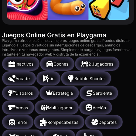
Juegos Online Gratis en Playgama
Playgama ofrece los últimos y mejores juegos online gratis. Puedes disfrutar
jugando a juegos divertidos sin interrupciones de descargas, anuncios
intrusivos o ventanas emergentes. Simplemente carga tus juegos favoritos al
instante en tu navegador web y disfruta de la experiencia.
Inactivos
Coches
2 Jugadores
Arcade
.io
Bubble Shooter
Disparos
Estrategia
Serpiente
Armas
Multijugador
Acción
Terror
Rompecabezas
Deportes