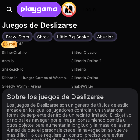
Login
Juegos de Deslizarse
Brawl Stars
Shrek
Little Big Snake
Abuelas
Snake 2048
SlitherCraft.Io
Slither Classic
Ants Io
Slitherio Online 2
Snake.ioPro
Slitherio
Slither io - Hunger Games of Worms Online!
Slitherio Online
Greedy Worm - Arena
SnakeWar.io
Disponible en PC
Sobre los juegos de Deslizarse
Los juegos de Deslizarse son un género de títulos de estilo
arcade en los que los jugadores controlan un avatar con
forma de serpiente dentro de un recinto limitado. El objetivo
principal es navegar por el mapa, consumiendo comida u
otros objetos para aumentar la longitud y la masa del avatar.
A medida que el personaje crece, la navegación se vuelve
más difícil, lo que requiere un control preciso para evitar
colisiones con obstáculos, límites u otras entidades.