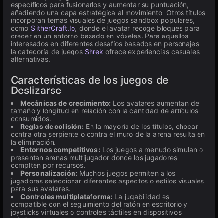
específicos para fusionarlos y aumentar su puntuación,
añadiendo una capa estratégica al movimiento. Otros títulos
incorporan temas visuales de juegos sandbox populares,
como
SlitherCraft.Io
, donde el avatar recoge bloques para
crecer en un entorno basado en vóxeles. Para aquellos
interesados en diferentes desafíos basados en personajes,
la categoría de juegos
Shrek
ofrece experiencias casuales
alternativas.
Características de los juegos de
Deslizarse
Mecánicas de crecimiento:
Los avatares aumentan de
tamaño y longitud en relación con la cantidad de artículos
consumidos.
Reglas de colisión:
En la mayoría de los títulos, chocar
contra otra serpiente o contra el muro de la arena resulta en
la eliminación.
Entornos competitivos:
Los juegos a menudo simulan o
presentan arenas multijugador donde los jugadores
compiten por recursos.
Personalización:
Muchos juegos permiten a los
jugadores seleccionar diferentes aspectos o estilos visuales
para sus avatares.
Controles multiplataforma:
La jugabilidad es
compatible con el seguimiento del ratón en escritorio y
joysticks virtuales o controles táctiles en dispositivos