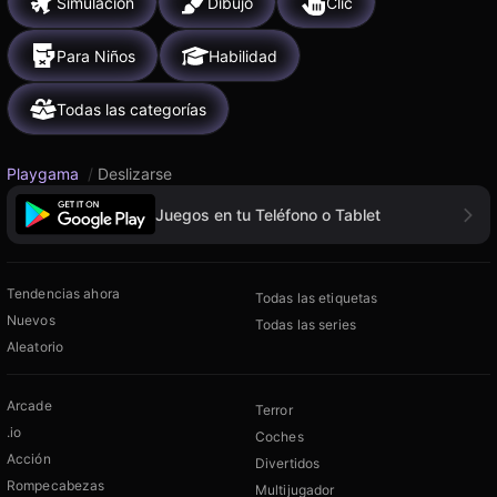
Simulación
Dibujo
Clic
Para Niños
Habilidad
Todas las categorías
Playgama
/
Deslizarse
Juegos en tu Teléfono o Tablet
Tendencias ahora
Todas las etiquetas
Nuevos
Todas las series
Aleatorio
Arcade
Terror
.io
Coches
Acción
Divertidos
Rompecabezas
Multijugador