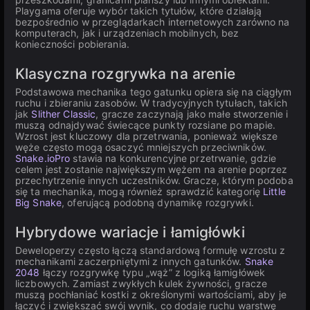
Playgama oferuje wybór takich tytułów, które działają
bezpośrednio w przeglądarkach internetowych zarówno na
komputerach, jak i urządzeniach mobilnych, bez
konieczności pobierania.
Klasyczna rozgrywka na arenie
Podstawowa mechanika tego gatunku opiera się na ciągłym
ruchu i zbieraniu zasobów. W tradycyjnych tytułach, takich
jak
Slither Classic
, gracze zaczynają jako małe stworzenie i
muszą odnajdywać świecące punkty rozsiane po mapie.
Wzrost jest kluczowy dla przetrwania, ponieważ większe
węże często mogą osaczyć mniejszych przeciwników.
Snake.ioPro
stawia na konkurencyjne przetrwanie, gdzie
celem jest zostanie największym wężem na arenie poprzez
przechytrzenie innych uczestników. Gracze, którym podoba
się ta mechanika, mogą również sprawdzić kategorię
Little
Big Snake
, oferującą podobną dynamikę rozgrywki.
Hybrydowe wariacje i łamigłówki
Deweloperzy często łączą standardową formułę wzrostu z
mechanikami zaczerpniętymi z innych gatunków.
Snake
2048
łączy rozgrywkę typu „wąż” z logiką łamigłówek
liczbowych. Zamiast zwykłych kulek żywności, gracze
muszą pochłaniać kostki z określonymi wartościami, aby je
łączyć i zwiększać swój wynik, co dodaje ruchu warstwę