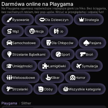
Darmówa online na Playgama
Na Playgama ogarniasz najświeższe i najlepsze gierki za friko. Bez ściągania,
bez nachalnych reklam, bez pop-upów. Wrzuć w przeglądarkę i odpalaj fun!
Rysowanie
Dla Dziewczyn
Strategia
Wąż
Akcja
.io
Samochodowe
Dla Chłopców
Pasjans
Strzelanie Bąbelkami
Sport
Broń
Umiejętności
Łamigłówki
Symulacja
Wieloosobowe
Kliker
Horror
Strzelanki
Obby
Wszystkie kategorie
Playgama
/
Slither