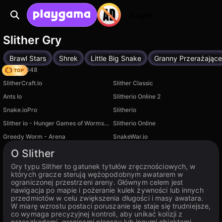
Login
Slither Gry
Brawl Stars
Shrek
Little Big Snake
Granny Przerażające
Snake 2048
SlitherCraft.Io
Slither Classic
Ants Io
Slitherio Online 2
Snake.ioPro
Slitherio
Slither io - Hunger Games of Worms Online!
Slitherio Online
Greedy Worm - Arena
SnakeWar.io
Dostępne na PC
O Slither
Gry typu Slither to gatunek tytułów zręcznościowych, w
których gracze sterują wężopodobnym awatarem w
ograniczonej przestrzeni areny. Głównym celem jest
nawigacja po mapie i pożeranie kulek żywności lub innych
przedmiotów w celu zwiększenia długości i masy awatara.
W miarę wzrostu postaci poruszanie się staje się trudniejsze,
co wymaga precyzyjnej kontroli, aby unikać kolizji z
przeszkodami, granicami planszy lub innymi obiektami.