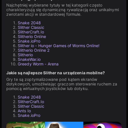
Najchętniej wybierane tytuły w tej kategorii często
charakteryzują się dynamiczną rywalizacją oraz unikalnymi
zwrotami akcji w standardowej formule.
Snake 2048
Slither Classic
SlitherCraft.Io
Slitherio Online
Snake.ioPro
Slither io - Hunger Games of Worms Online!
Slitherio Online 2
Slitherio
SnakeWar.io
Greedy Worm - Arena
Jakie są najlepsze Slither na urządzenia mobilne?
Gry te są zoptymalizowane pod kątem ekranów
dotykowych, umożliwiając graczom sterowanie ruchem za
pomocą wirtualnych joysticków lub dotyku.
Snake 2048
SlitherCraft.Io
Slither Classic
Ants Io
Snake.ioPro