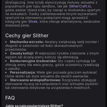
strategiczną. Inne tytuły wykorzystują motywy wizualne z
popularnych gier typu sandbox, tak jak
SlitherCraft.Io
,
gdzie awatar zbiera bloki, by rosnąć w środowisku opartym
na wokselach. Osoby zainteresowane innymi wyzwaniami
opartymi na sterowaniu postaciami mogą sprawdzić
kategorię gier
Shrek
, która oferuje alternatywne, swobodne
doświadczenia.
Cechy gier Slither
Mechanika wzrostu:
Awatary zwiększają swój rozmiar i
długość w zależności od ilości skonsumowanych
przedmiotów.
Zasady kolizji:
W większości tytułów zderzenie z innym
wężem lub ścianą areny kończy się eliminacją.
Konkurencyjne środowisko:
Gry często symulują lub
oferują areny dla wielu graczy, gdzie uczestnicy rywalizują
o zasoby.
Personalizacja:
Wiele gier pozwala graczom wybierać
różne skórki lub style wizualne dla swoich awatarów.
Sterowanie wieloplatformowe:
Rozgrywka obsługuje
sterowanie myszą na komputerach oraz wirtualne joysticki
lub sterowanie dotykowe na urządzeniach mobilnych.
FAQ
Jakie są najpopularniejsze Slither?