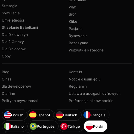
Strategia
Wąż
Symulacja
Broń
Umiejętności
Kliker
Strzelanie Bąbelkami
Pasjans
Dla Dziewczyn
Rysowanie
Dla 2 Graczy
Bezczynne
Dla Chłopców
Wszystkie kategorie
Obby
Blog
Kontakt
O nas
Notice o usunięciu
dla deweloperów
Regulamin
Dla firm
Ustawa o usługach cyfrowych
Polityka prywatności
Preferencje plików cookie
English
Español
Deutsch
Français
Italiano
Português
Türkçe
Polski