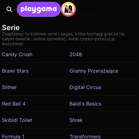
Login
Serie
Znajdziesz tu kultowe serie i sagas, które kochają gracze na
całym świecie. Jedna opowieść, wiele części–przeżyj je
wszystkie!
Candy Crush
2048
Brawl Stars
Granny Przerażające
Slither
Digital Circus
Red Ball 4
Baldi's Basics
Skibidi Toilet
Shrek
Formuła 1
Transformers