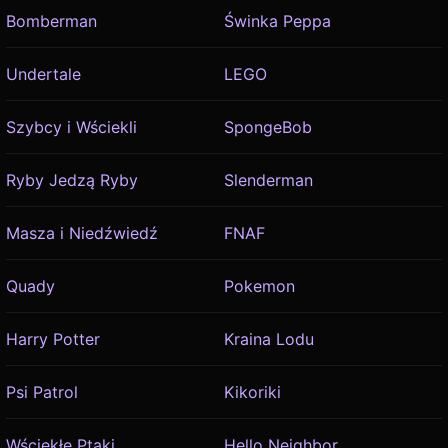
Bomberman
Świnka Peppa
Undertale
LEGO
Szybcy i Wściekli
SpongeBob
Ryby Jedzą Ryby
Slenderman
Masza i Niedźwiedź
FNAF
Quady
Pokemon
Harry Potter
Kraina Lodu
Psi Patrol
Kikoriki
Wściekłe Ptaki
Hello Neighbor