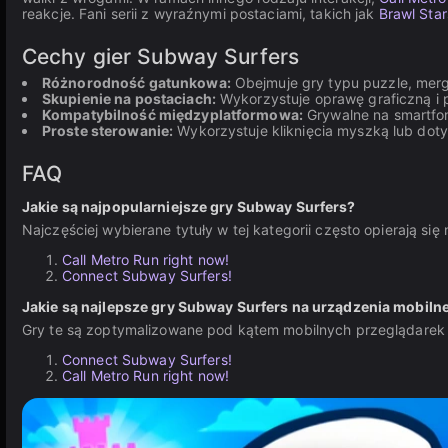
reakcje. Fani serii z wyraźnymi postaciami, takich jak
Brawl Star
Cechy gier Subway Surfers
Różnorodność gatunkowa:
Obejmuje gry typu puzzle, mer
Skupienie na postaciach:
Wykorzystuje oprawę graficzną i p
Kompatybilność międzyplatformowa:
Grywalne na smartfon
Proste sterowanie:
Wykorzystuje kliknięcia myszką lub dot
FAQ
Jakie są najpopularniejsze gry Subway Surfers?
Najczęściej wybierane tytuły w tej kategorii często opierają si
Call Metro Run right now!
Connect Subway Surfers!
Jakie są najlepsze gry Subway Surfers na urządzenia mobiln
Gry te są zoptymalizowane pod kątem mobilnych przeglądarek
Connect Subway Surfers!
Call Metro Run right now!