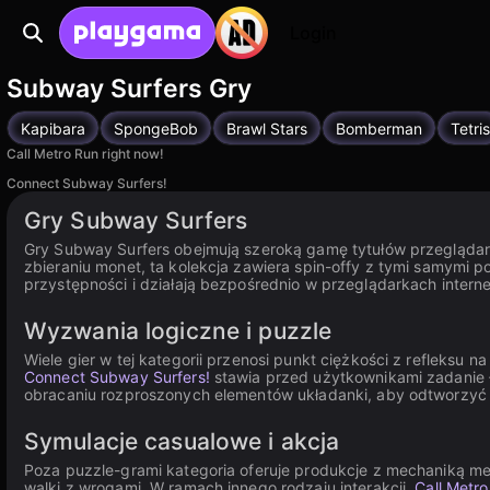
Login
Subway Surfers Gry
Kapibara
SpongeBob
Brawl Stars
Bomberman
Tetris
Call Metro Run right now!
Connect Subway Surfers!
Gry Subway Surfers
Gry Subway Surfers obejmują szeroką gamę tytułów przeglądark
zbieraniu monet, ta kolekcja zawiera spin-offy z tymi samymi pos
przystępności i działają bezpośrednio w przeglądarkach inter
Wyzwania logiczne i puzzle
Wiele gier w tej kategorii przenosi punkt ciężkości z reflek
Connect Subway Surfers!
stawia przed użytkownikami zadanie ł
obracaniu rozproszonych elementów układanki, aby odtworzyć w
Symulacje casualowe i akcja
Poza puzzle-grami kategoria oferuje produkcje z mechaniką me
walki z wrogami. W ramach innego rodzaju interakcji,
Call Metro