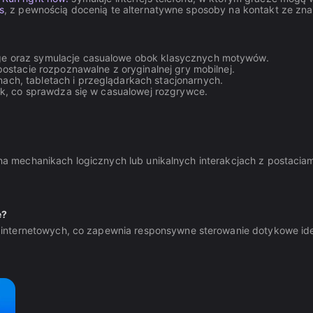
s
, z pewnością docenią te alternatywne sposoby na kontakt ze zn
ge oraz symulacje casualowe obok klasycznych motywów.
ostacie rozpoznawalne z oryginalnej gry mobilnej.
ach, tabletach i przeglądarkach stacjonarnych.
yk, co sprawdza się w casualowej rozgrywce.
ę na mechanikach logicznych lub unikalnych interakcjach z postaciam
e?
 internetowych, co zapewnia responsywne sterowanie dotykowe id