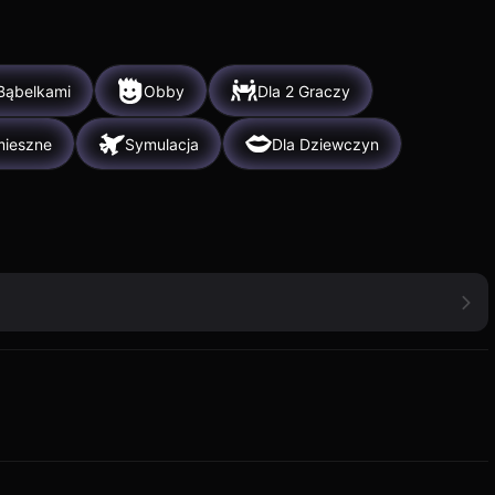
 Bąbelkami
Obby
Dla 2 Graczy
ieszne
Symulacja
Dla Dziewczyn