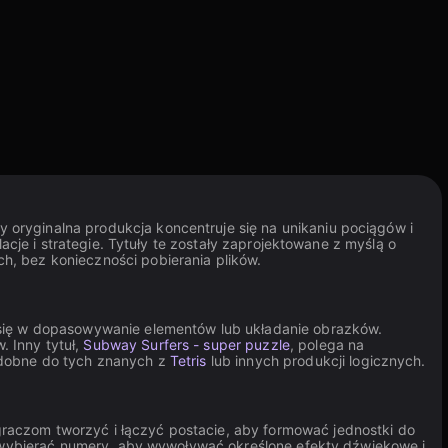
oryginalna produkcja koncentruje się na unikaniu pociągów i
acje i strategie. Tytuły te zostały zaprojektowane z myślą o
h, bez konieczności pobierania plików.
ć się w dopasowywanie elementów lub układanie obrazków.
 Inny tytuł,
Subway Surfers - super puzzle
, polega na
podobne do tych znanych z
Tetris
lub innych produkcji logicznych.
raczom tworzyć i łączyć postacie, aby formować jednostki do
 wybierać numery, aby wywoływać określone efekty dźwiękowe i