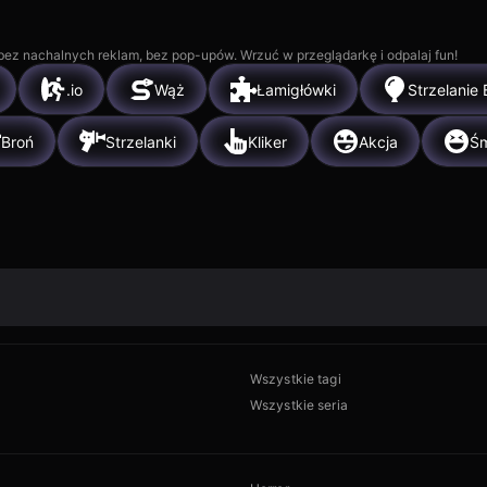
, bez nachalnych reklam, bez pop-upów. Wrzuć w przeglądarkę i odpalaj fun!
.io
Wąż
Łamigłówki
Strzelanie
Broń
Strzelanki
Kliker
Akcja
Śm
Wszystkie tagi
Wszystkie seria