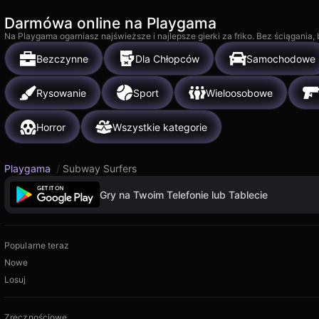
Darmówa online na Playgama
Na Playgama ogarniasz najświeższe i najlepsze gierki za friko. Bez ściągania
Bezczynne
Dla Chłopców
Samochodowe
Rysowanie
Sport
Wieloosobowe
Horror
Wszystkie kategorie
Playgama
/
Subway Surfers
Gry na Twoim Telefonie lub Tablecie
Popularne teraz
Nowe
Losuj
Zręcznościowe