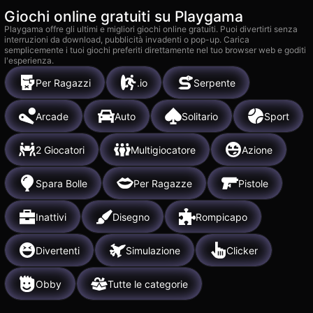
Giochi online gratuiti su Playgama
Playgama offre gli ultimi e migliori giochi online gratuiti. Puoi divertirti senza
interruzioni da download, pubblicità invadenti o pop-up. Carica
semplicemente i tuoi giochi preferiti direttamente nel tuo browser web e goditi
l'esperienza.
Per Ragazzi
.io
Serpente
Arcade
Auto
Solitario
Sport
2 Giocatori
Multigiocatore
Azione
Spara Bolle
Per Ragazze
Pistole
Inattivi
Disegno
Rompicapo
Divertenti
Simulazione
Clicker
Obby
Tutte le categorie