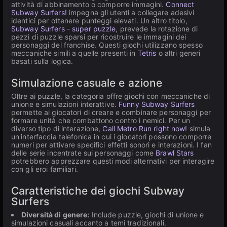
attività di abbinamento o comporre immagini.
Connect
Subway Surfers!
impegna gli utenti a collegare adesivi
identici per ottenere punteggi elevati. Un altro titolo,
Subway Surfers - super puzzle
, prevede la rotazione di
pezzi di puzzle sparsi per ricostruire le immagini dei
personaggi del franchise. Questi giochi utilizzano spesso
meccaniche simili a quelle presenti in
Tetris
o altri generi
basati sulla logica.
Simulazione casuale e azione
Oltre ai puzzle, la categoria offre giochi con meccaniche di
unione e simulazioni interattive.
Funny Subway Surfers
permette ai giocatori di creare e combinare personaggi per
formare unità che combattono contro i nemici. Per un
diverso tipo di interazione,
Call Metro Run right now!
simula
un'interfaccia telefonica in cui i giocatori possono comporre
numeri per attivare specifici effetti sonori e interazioni. I fan
delle serie incentrate sui personaggi come
Brawl Stars
potrebbero apprezzare questi modi alternativi per interagire
con gli eroi familiari.
Caratteristiche dei giochi Subway
Surfers
Diversità di genere:
Include puzzle, giochi di unione e
simulazioni casuali accanto a temi tradizionali.