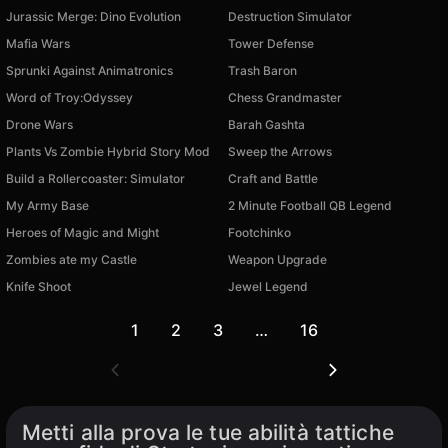
Jurassic Merge: Dino Evolution
Destruction Simulator
Mafia Wars
Tower Defense
Sprunki Against Animatronics
Trash Baron
Word of Troy:Odyssey
Chess Grandmaster
Drone Wars
Barah Gashta
Plants Vs Zombie Hybrid Story Mod
Sweep the Arrows
Build a Rollercoaster: Simulator
Craft and Battle
My Army Base
2 Minute Football QB Legend
Heroes of Magic and Might
Footchinko
Zombies ate my Castle
Weapon Upgrade
Knife Shoot
Jewel Legend
1
2
3
…
16
Metti alla prova le tue abilità tattiche