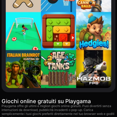
Giochi online gratuiti su Playgama
Playgama offre gli ultimi e migliori giochi online gratuiti. Puoi divertirti senza
interruzioni da download, pubblicità invadenti o pop-up. Carica
semplicemente i tuoi giochi preferiti direttamente nel tuo browser web e goditi