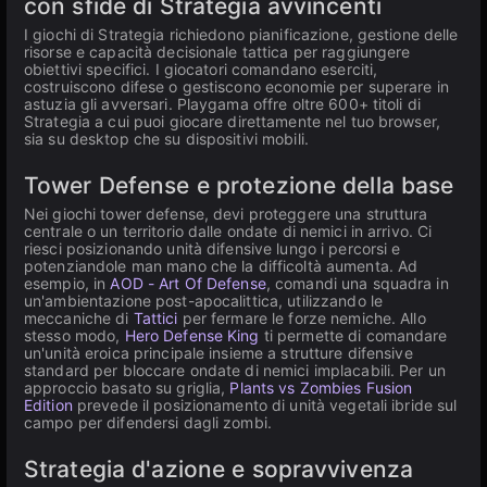
con sfide di Strategia avvincenti
I giochi di Strategia richiedono pianificazione, gestione delle
risorse e capacità decisionale tattica per raggiungere
obiettivi specifici. I giocatori comandano eserciti,
costruiscono difese o gestiscono economie per superare in
astuzia gli avversari. Playgama offre oltre 600+ titoli di
Strategia a cui puoi giocare direttamente nel tuo browser,
sia su desktop che su dispositivi mobili.
Tower Defense e protezione della base
Nei giochi tower defense, devi proteggere una struttura
centrale o un territorio dalle ondate di nemici in arrivo. Ci
riesci posizionando unità difensive lungo i percorsi e
potenziandole man mano che la difficoltà aumenta. Ad
esempio, in
AOD - Art Of Defense
, comandi una squadra in
un'ambientazione post-apocalittica, utilizzando le
meccaniche di
Tattici
per fermare le forze nemiche. Allo
stesso modo,
Hero Defense King
ti permette di comandare
un'unità eroica principale insieme a strutture difensive
standard per bloccare ondate di nemici implacabili. Per un
approccio basato su griglia,
Plants vs Zombies Fusion
Edition
prevede il posizionamento di unità vegetali ibride sul
campo per difendersi dagli zombi.
Strategia d'azione e sopravvivenza