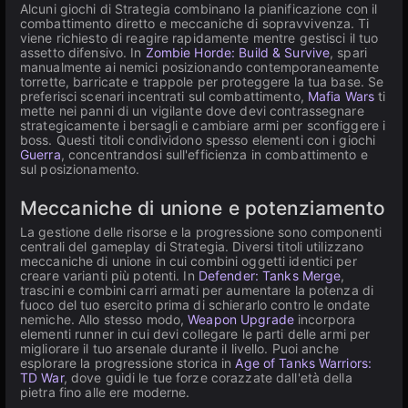
Alcuni giochi di Strategia combinano la pianificazione con il
combattimento diretto e meccaniche di sopravvivenza. Ti
viene richiesto di reagire rapidamente mentre gestisci il tuo
assetto difensivo. In
Zombie Horde: Build & Survive
, spari
manualmente ai nemici posizionando contemporaneamente
torrette, barricate e trappole per proteggere la tua base. Se
preferisci scenari incentrati sul combattimento,
Mafia Wars
ti
mette nei panni di un vigilante dove devi contrassegnare
strategicamente i bersagli e cambiare armi per sconfiggere i
boss. Questi titoli condividono spesso elementi con i giochi
Guerra
, concentrandosi sull'efficienza in combattimento e
sul posizionamento.
Meccaniche di unione e potenziamento
La gestione delle risorse e la progressione sono componenti
centrali del gameplay di Strategia. Diversi titoli utilizzano
meccaniche di unione in cui combini oggetti identici per
creare varianti più potenti. In
Defender: Tanks Merge
,
trascini e combini carri armati per aumentare la potenza di
fuoco del tuo esercito prima di schierarlo contro le ondate
nemiche. Allo stesso modo,
Weapon Upgrade
incorpora
elementi runner in cui devi collegare le parti delle armi per
migliorare il tuo arsenale durante il livello. Puoi anche
esplorare la progressione storica in
Age of Tanks Warriors:
TD War
, dove guidi le tue forze corazzate dall'età della
pietra fino alle ere moderne.