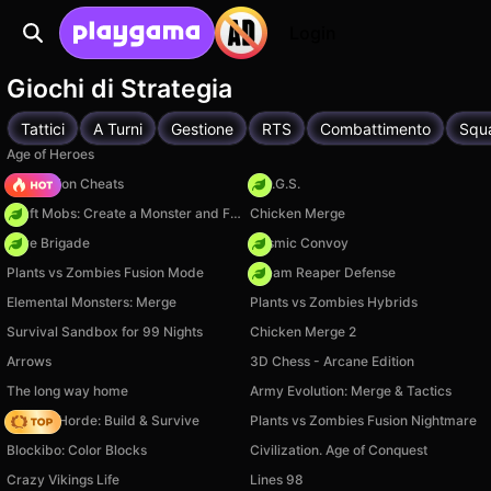
Login
Giochi di Strategia
Tattici
A Turni
Gestione
RTS
Combattimento
Squ
Age of Heroes
PVZ Fusion Cheats
H.O.G.S.
Craft Mobs: Create a Monster and Fight!
Chicken Merge
Core Brigade
Cosmic Convoy
Plants vs Zombies Fusion Mode
Dream Reaper Defense
Elemental Monsters: Merge
Plants vs Zombies Hybrids
Survival Sandbox for 99 Nights
Chicken Merge 2
Arrows
3D Chess - Arcane Edition
The long way home
Army Evolution: Merge & Tactics
Zombie Horde: Build & Survive
Plants vs Zombies Fusion Nightmare
Blockibo: Color Blocks
Civilization. Age of Conquest
Crazy Vikings Life
Lines 98