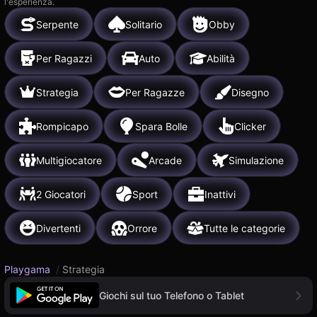
l'esperienza.
Serpente
Solitario
Obby
Per Ragazzi
Auto
Abilità
Strategia
Per Ragazze
Disegno
Rompicapo
Spara Bolle
Clicker
Multigiocatore
Arcade
Simulazione
2 Giocatori
Sport
Inattivi
Divertenti
Orrore
Tutte le categorie
Playgama
/
Strategia
Giochi sul tuo Telefono o Tablet