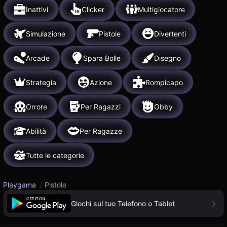
Inattivi
Clicker
Multigiocatore
Simulazione
Pistole
Divertenti
Arcade
Spara Bolle
Disegno
Strategia
Azione
Rompicapo
Orrore
Per Ragazzi
Obby
Abilità
Per Ragazze
Tutte le categorie
Playgama
/
Pistole
Giochi sul tuo Telefono o Tablet