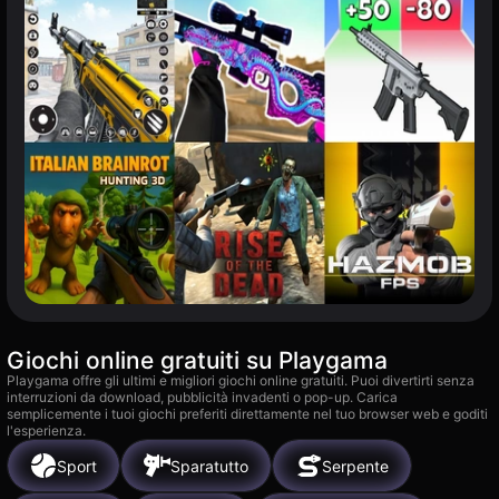
Giochi online gratuiti su Playgama
Playgama offre gli ultimi e migliori giochi online gratuiti. Puoi divertirti senza
interruzioni da download, pubblicità invadenti o pop-up. Carica
semplicemente i tuoi giochi preferiti direttamente nel tuo browser web e goditi
l'esperienza.
Sport
Sparatutto
Serpente