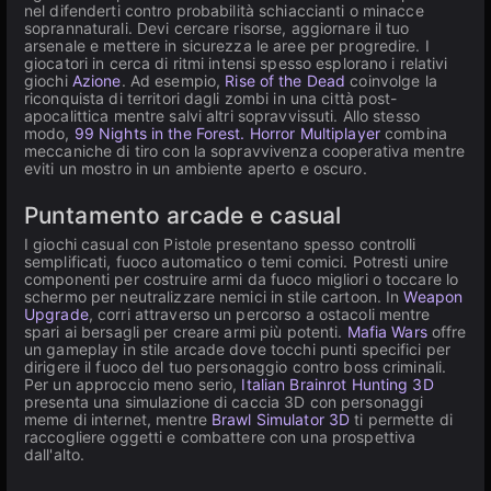
nel difenderti contro probabilità schiaccianti o minacce
soprannaturali. Devi cercare risorse, aggiornare il tuo
arsenale e mettere in sicurezza le aree per progredire. I
giocatori in cerca di ritmi intensi spesso esplorano i relativi
giochi
Azione
. Ad esempio,
Rise of the Dead
coinvolge la
riconquista di territori dagli zombi in una città post-
apocalittica mentre salvi altri sopravvissuti. Allo stesso
modo,
99 Nights in the Forest. Horror Multiplayer
combina
meccaniche di tiro con la sopravvivenza cooperativa mentre
eviti un mostro in un ambiente aperto e oscuro.
Puntamento arcade e casual
I giochi casual con Pistole presentano spesso controlli
semplificati, fuoco automatico o temi comici. Potresti unire
componenti per costruire armi da fuoco migliori o toccare lo
schermo per neutralizzare nemici in stile cartoon. In
Weapon
Upgrade
, corri attraverso un percorso a ostacoli mentre
spari ai bersagli per creare armi più potenti.
Mafia Wars
offre
un gameplay in stile arcade dove tocchi punti specifici per
dirigere il fuoco del tuo personaggio contro boss criminali.
Per un approccio meno serio,
Italian Brainrot Hunting 3D
presenta una simulazione di caccia 3D con personaggi
meme di internet, mentre
Brawl Simulator 3D
ti permette di
raccogliere oggetti e combattere con una prospettiva
dall'alto.