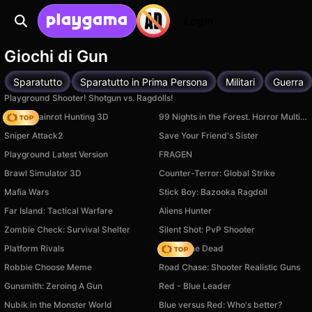
Login
Giochi di Gun
Sparatutto
Sparatutto in Prima Persona
Militari
Guerra
Playground Shooter! Shotgun vs. Ragdolls!
Italian Brainrot Hunting 3D
99 Nights in the Forest. Horror Multiplayer
Sniper Attack2
Save Your Friend's Sister
Playground Latest Version
FRAGEN
Brawl Simulator 3D
Counter-Terror: Global Strike
Mafia Wars
Stick Boy: Bazooka Ragdoll
Far Island: Tactical Warfare
Aliens Hunter
Zombie Check: Survival Shelter
Silent Shot: PvP Shooter
Platform Rivals
Rise of the Dead
Robbie Choose Meme
Road Chase: Shooter Realistic Guns
Gunsmith: Zeroing A Gun
Red - Blue Leader
Nubik in the Monster World
Blue versus Red: Who's better?