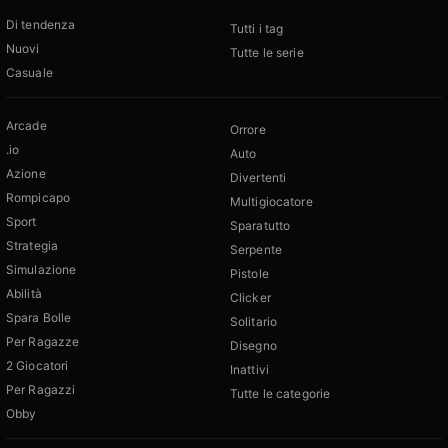
Di tendenza
Tutti i tag
Nuovi
Tutte le serie
Casuale
Arcade
Orrore
.io
Auto
Azione
Divertenti
Rompicapo
Multigiocatore
Sport
Sparatutto
Strategia
Serpente
Simulazione
Pistole
Abilità
Clicker
Spara Bolle
Solitario
Per Ragazze
Disegno
2 Giocatori
Inattivi
Per Ragazzi
Tutte le categorie
Obby