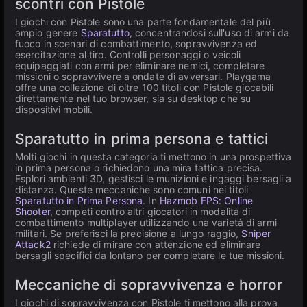
scontri con Pistole
I giochi con Pistole sono una parte fondamentale del più
ampio genere
Sparatutto
, concentrandosi sull'uso di armi da
fuoco in scenari di combattimento, sopravvivenza ed
esercitazione al tiro. Controlli personaggi o veicoli
equipaggiati con armi per eliminare nemici, completare
missioni o sopravvivere a ondate di avversari. Playgama
offre una collezione di oltre 100 titoli con Pistole giocabili
direttamente nel tuo browser, sia su desktop che su
dispositivi mobili.
Sparatutto in prima persona e tattici
Molti giochi in questa categoria ti mettono in una prospettiva
in prima persona o richiedono una mira tattica precisa.
Esplori ambienti 3D, gestisci le munizioni e ingaggi bersagli a
distanza. Queste meccaniche sono comuni nei titoli
Sparatutto in Prima Persona
. In
Hazmob FPS: Online
Shooter
, competi contro altri giocatori in modalità di
combattimento multiplayer utilizzando una varietà di armi
militari. Se preferisci la precisione a lungo raggio,
Sniper
Attack2
richiede di mirare con attenzione ed eliminare
bersagli specifici da lontano per completare le tue missioni.
Meccaniche di sopravvivenza e horror
I giochi di sopravvivenza con Pistole ti mettono alla prova