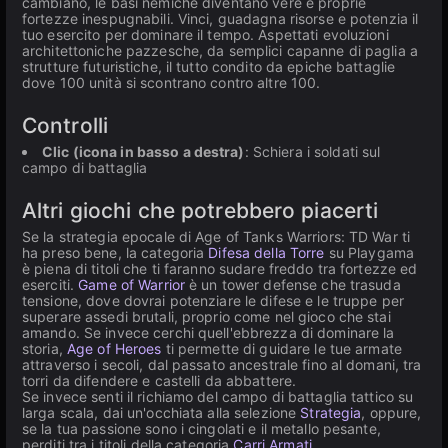
cambiano, le basi nemiche diventano vere e proprie
fortezze inespugnabili. Vinci, guadagna risorse e potenzia il
tuo esercito per dominare il tempo. Aspettati evoluzioni
architettoniche pazzesche, da semplici capanne di paglia a
strutture futuristiche, il tutto condito da epiche battaglie
dove 100 unità si scontrano contro altre 100.
Controlli
Clic (icona in basso a destra)
: Schiera i soldati sul
campo di battaglia
Altri giochi che potrebbero piacerti
Se la strategia epocale di Age of Tanks Warriors: TD War ti
ha preso bene, la categoria
Difesa della Torre
su Playgama
è piena di titoli che ti faranno sudare freddo tra fortezze ed
eserciti.
Game of Warrior
è un tower defense che trasuda
tensione, dove dovrai potenziare le difese e le truppe per
superare assedi brutali, proprio come nel gioco che stai
amando. Se invece cerchi quell'ebbrezza di dominare la
storia,
Age of Heroes
ti permette di guidare le tue armate
attraverso i secoli, dal passato ancestrale fino al domani, tra
torri da difendere e castelli da abbattere.
Se invece senti il richiamo del campo di battaglia tattico su
larga scala, dai un'occhiata alla selezione
Strategia
, oppure,
se la tua passione sono i cingolati e il metallo pesante,
perditi tra i titoli della categoria
Carri Armati
.