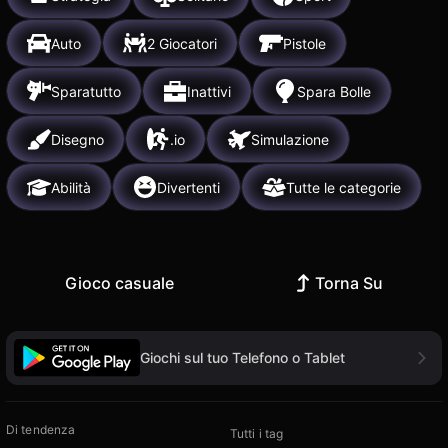
Auto
2 Giocatori
Pistole
Sparatutto
Inattivi
Spara Bolle
Disegno
.io
Simulazione
Abilità
Divertenti
Tutte le categorie
Gioco casuale
Torna Su
Giochi sul tuo Telefono o Tablet
Di tendenza
Tutti i tag