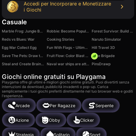
Accedi per Incorporare e Monetizzare
i Giochi
Casuale
Marble Frog: Jungle Ball Blast
Robbie: Become Popular! Online
Forest Survivor: Build & Defend
Reds vs Blues: War
Cooking Stories
Naruto Simulator
Egg War Collect Egg
Fun With Flags - Ultimate Quiz Game
Hill Travel 3D
Save The Pets: Draw to Save
Fruit Flow: Color Blast Shooter
Core Brigade
Steal and Create Brainrot: Short Circuit
Naval war ships are attack! Tower base defense
PinsDrawp
Giochi online gratuiti su Playgama
Playgama offre gli ultimi e migliori giochi online gratuiti. Puoi divertirti senza
interruzioni da download, pubblicità invadenti o pop-up. Carica
semplicemente i tuoi giochi preferiti direttamente nel tuo browser web e goditi
l'esperienza.
Arcade
Per Ragazze
Serpente
Azione
Obby
Clicker
Strategia
Solitario
Sport