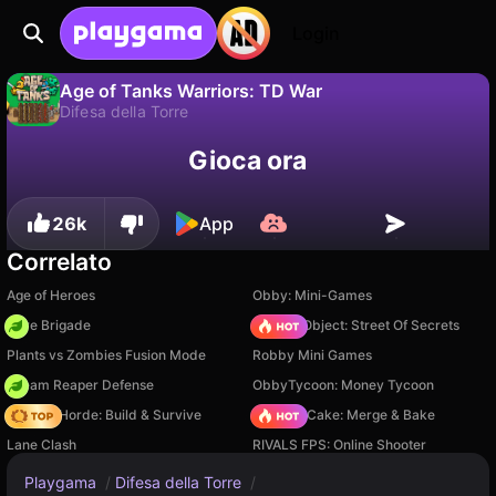
Login
Age of Tanks Warriors: TD War
Difesa della Torre
No
Salva
Salva i progressi!
Gioca ora
Age of Tanks Warriors: TD War è un gioco di difesa della torre gratuito di Noxgames. Giocaci online su Playgama.
26k
App
Correlato
Age of Heroes
Obby: Mini-Games
Core Brigade
Hidden Object: Street Of Secrets
Plants vs Zombies Fusion Mode
Robby Mini Games
Dream Reaper Defense
ObbyTycoon: Money Tycoon
Zombie Horde: Build & Survive
Piece of Cake: Merge & Bake
Lane Clash
RIVALS FPS: Online Shooter
Playgama
/
Difesa della Torre
/