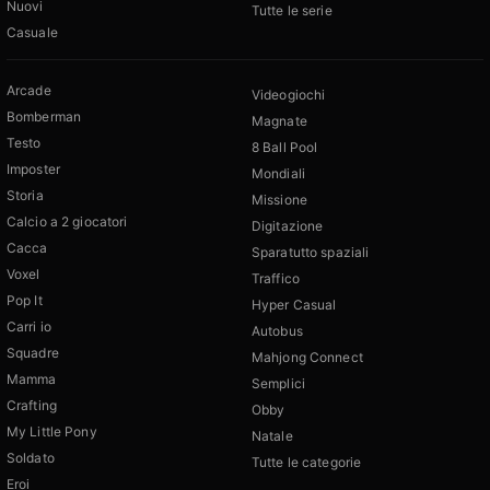
Nuovi
Tutte le serie
Casuale
Arcade
Videogiochi
Bomberman
Magnate
Testo
8 Ball Pool
Imposter
Mondiali
Storia
Missione
Calcio a 2 giocatori
Digitazione
Cacca
Sparatutto spaziali
Voxel
Traffico
Pop It
Hyper Casual
Carri io
Autobus
Squadre
Mahjong Connect
Mamma
Semplici
Crafting
Obby
My Little Pony
Natale
Soldato
Tutte le categorie
Eroi