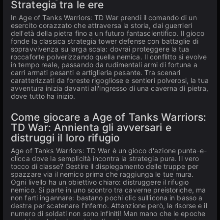
Strategia tra le ere
In Age of Tanks Warriors: TD War prendi il comando di un
esercito corazzato che attraversa la storia, dai guerrieri
dell'età della pietra fino a un futuro fantascientifico. Il gioco
fonde la classica strategia tower defense con battaglie di
sopravvivenza su larga scala: dovrai proteggere la tua
roccaforte polverizzando quella nemica. Il conflitto si evolve
in tempo reale, passando da rudimentali armi di fortuna a
carri armati pesanti e artiglieria pesante. Tra scenari
caratterizzati da foreste rigogliose e sentieri polverosi, la tua
avventura inizia davanti all'ingresso di una caverna di pietra,
dove tutto ha inizio.
Come giocare a Age of Tanks Warriors:
TD War: Annienta gli avversari e
distruggi il loro rifugio
Age of Tanks Warriors: TD War è un gioco d'azione punta-e-
clicca dove la semplicità incontra la strategia pura. Il vero
tocco di classe? Gestire il dispiegamento delle truppe per
spazzare via il nemico prima che raggiunga le tue mura.
Ogni livello ha un obiettivo chiaro: distruggere il rifugio
nemico. Si parte in uno scontro tra caverne preistoriche, ma
non farti ingannare: bastano pochi clic sull'icona in basso a
destra per scatenare l'inferno. Attenzione però, le risorse e il
numero di soldati non sono infiniti! Man mano che le epoche