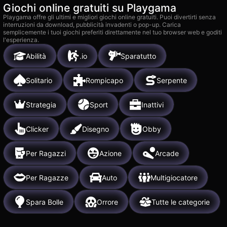
Giochi online gratuiti su Playgama
Playgama offre gli ultimi e migliori giochi online gratuiti. Puoi divertirti senza
interruzioni da download, pubblicità invadenti o pop-up. Carica
semplicemente i tuoi giochi preferiti direttamente nel tuo browser web e goditi
l'esperienza.
Abilità
.io
Sparatutto
Solitario
Rompicapo
Serpente
Strategia
Sport
Inattivi
Clicker
Disegno
Obby
Per Ragazzi
Azione
Arcade
Per Ragazze
Auto
Multigiocatore
Spara Bolle
Orrore
Tutte le categorie