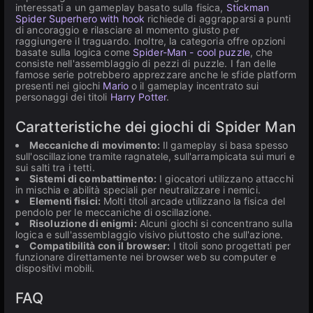
interessati a un gameplay basato sulla fisica,
Stickman
Spider Superhero with hook
richiede di aggrapparsi a punti
di ancoraggio e rilasciare al momento giusto per
raggiungere il traguardo. Inoltre, la categoria offre opzioni
basate sulla logica come
Spider-Man - cool puzzle
, che
consiste nell'assemblaggio di pezzi di puzzle. I fan delle
famose serie potrebbero apprezzare anche le sfide platform
presenti nei giochi
Mario
o il gameplay incentrato sui
personaggi dei titoli
Harry Potter
.
Caratteristiche dei giochi di Spider Man
Meccaniche di movimento:
Il gameplay si basa spesso
sull'oscillazione tramite ragnatele, sull'arrampicata sui muri e
sui salti tra i tetti.
Sistemi di combattimento:
I giocatori utilizzano attacchi
in mischia e abilità speciali per neutralizzare i nemici.
Elementi fisici:
Molti titoli arcade utilizzano la fisica del
pendolo per le meccaniche di oscillazione.
Risoluzione di enigmi:
Alcuni giochi si concentrano sulla
logica e sull'assemblaggio visivo piuttosto che sull'azione.
Compatibilità con il browser:
I titoli sono progettati per
funzionare direttamente nei browser web su computer e
dispositivi mobili.
FAQ