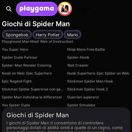
Login
Giochi di Spider Man
Spongebob
Harry Potter
Mario
Playground Man Mod! Web of Destruction!
You Super Hero
Ninja Mans Free Battle
Spider Dude Parkour
Spider-Noob
Spider-Man Wonder Coloring
Wall Crawler
Noob on Web: Epic Superhero
Noob Superhero: Epic Spider on Web
Epic Ragdoll Fight
Stickman Spider Man Hook
Stickman Spider Supereroe con gancio
Stickman Spider Hook 2
Spider Man: individua le differenze!
Guerrieri supereroi
Disponibile su PC
You Spider Dude
Spider Simulator
Disponibile su PC
Disponibile su PC
Giochi di Spider Man
I giochi di Spider Man ti consentono di controllare
personaggi dotati di abilità simili a quelle di un ragno, come