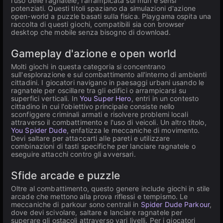
l'uso delle ragnatele, l'arrampicata sui muri e sensi
potenziati. Questi titoli spaziano da simulazioni d'azione
open-world a puzzle basati sulla fisica. Playgama ospita una
raccolta di questi giochi, compatibili sia con browser
desktop che mobile senza bisogno di download.
Gameplay d'azione e open world
Molti giochi in questa categoria si concentrano
sull'esplorazione e sul combattimento all'interno di ambienti
cittadini. I giocatori navigano in paesaggi urbani usando le
ragnatele per oscillare tra gli edifici o arrampicarsi su
superfici verticali. In
You Super Hero
, entri in un contesto
cittadino in cui l'obiettivo principale consiste nello
sconfiggere criminali armati e risolvere problemi locali
attraverso il combattimento e l'uso di veicoli. Un altro titolo,
You Spider Dude
, enfatizza le meccaniche di movimento.
Devi saltare per attaccarti alle pareti e utilizzare
combinazioni di tasti specifiche per lanciare ragnatele o
eseguire attacchi contro gli avversari.
Sfide arcade e puzzle
Oltre al combattimento, questo genere include giochi in stile
arcade che mettono alla prova riflessi e tempismo. Le
meccaniche di parkour sono centrali in
Spider Dude Parkour
,
dove devi scivolare, saltare e lanciare ragnatele per
superare gli ostacoli attraverso vari livelli. Per i giocatori