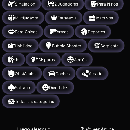
Simulación
2 Jugadores
Para Niños
Multijugador
Estrategia
Inactivos
Para Chicas
Armas
Deportes
Habilidad
Bubble Shooter
Serpiente
.io
Disparos
Acción
Obstáculos
Coches
Arcade
Solitario
Divertidos
Todas las categorías
Juego aleatorio
Volver Arriba