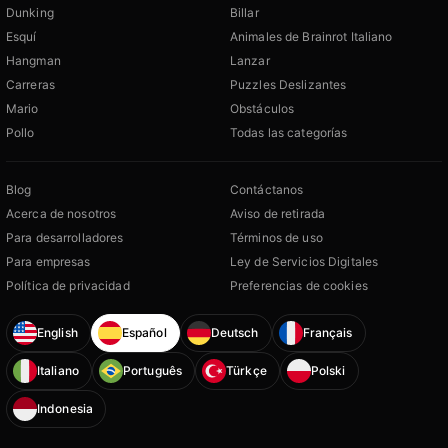
Dunking
Billar
Esquí
Animales de Brainrot Italiano
Hangman
Lanzar
Carreras
Puzzles Deslizantes
Mario
Obstáculos
Pollo
Todas las categorías
Blog
Contáctanos
Acerca de nosotros
Aviso de retirada
Para desarrolladores
Términos de uso
Para empresas
Ley de Servicios Digitales
Política de privacidad
Preferencias de cookies
English
Español
Deutsch
Français
Italiano
Português
Türkçe
Polski
Indonesia