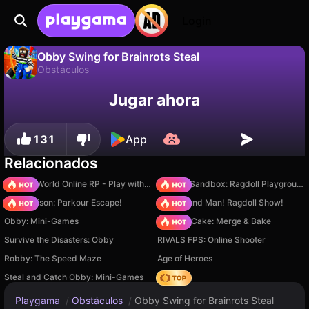
Login
Obby Swing for Brainrots Steal
Obstáculos
No
Guardar
¡Guarda el progreso!
Jugar ahora
Obby Swing for Brainrots Steal es un juego de obstáculos gratuito de MK-Play. Juégalo en línea en Playgama.
131
App
Relacionados
Sprunki World Online RP - Play with Friends!
Sprunki Sandbox: Ragdoll Playground Mode
Barry Prison: Parkour Escape!
Playground Man! Ragdoll Show!
Obby: Mini-Games
Piece of Cake: Merge & Bake
Survive the Disasters: Obby
RIVALS FPS: Online Shooter
Robby: The Speed Maze
Age of Heroes
Steal and Catch Obby: Mini-Games
Hedgies
Playgama
/
Obstáculos
/
Obby Swing for Brainrots Steal