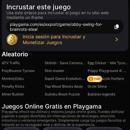
Incrustar este juego
Usa este enlace para incrustar el juego en tu sitio web
mediante un iframe
playgama.com/es/export/game/obby-swing-for-
brainrots-steal
Inicia sesión para Incrustar y
Monetizar Juegos
Aleatorio
ATV Traffic
Skibidi - Save Cameraman
Egg Clicker - Idle Tycoon
PolyBounce Tycoon
Skin master
Poppy Playground 4! Rainbow Fist Punch!
MonkeyDoku
Squid Game Evolution: All Characters!
K-Pop Puzzle Hunters
Penalty Kicks
Tap Wood Blocks Away
Grow Slime
Miner Builder
Sudoku Block Puzzle
Bubbles legends
Juegos Online Gratis en Playgama
Playgama ofrece los últimos y mejores juegos online gratis. Puedes disfrutar
jugando a juegos divertidos sin interrupciones de descargas, anuncios
intrusivos o ventanas emergentes. Simplemente carga tus juegos favoritos al
instante en tu navegador web y disfruta de la experiencia.