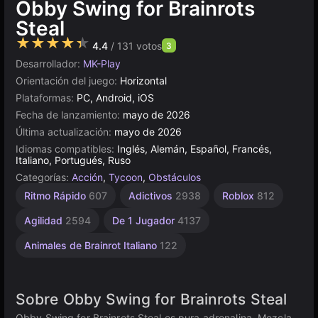
Obby Swing for Brainrots
Steal
★★★★★
4.4
/ 131 votos
3
Desarrollador:
MK-Play
Orientación del juego:
Horizontal
Plataformas:
PC, Android, iOS
Fecha de lanzamiento:
mayo de 2026
Última actualización:
mayo de 2026
Idiomas compatibles:
Inglés, Alemán, Español, Francés,
Italiano, Portugués, Ruso
Categorías:
Acción
,
Tycoon
,
Obstáculos
Ritmo Rápido
607
Adictivos
2938
Roblox
812
Agilidad
2594
De 1 Jugador
4137
Animales de Brainrot Italiano
122
Sobre Obby Swing for Brainrots Steal
Obby Swing for Brainrots Steal es pura adrenalina. Mezcla