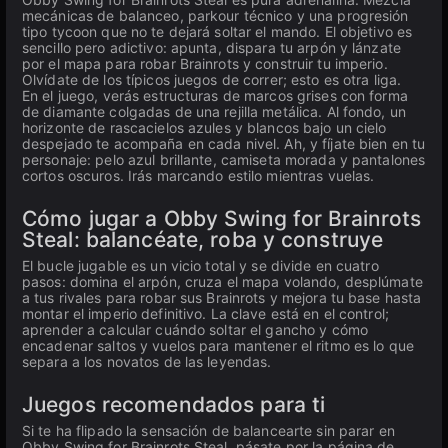
mecánicas de balanceo, parkour técnico y una progresión
tipo tycoon que no te dejará soltar el mando. El objetivo es
sencillo pero adictivo: apunta, dispara tu arpón y lánzate
por el mapa para robar Brainrots y construir tu imperio.
Olvídate de los típicos juegos de correr; esto es otra liga.
En el juego, verás estructuras de marcos grises con forma
de diamante colgadas de una rejilla metálica. Al fondo, un
horizonte de rascacielos azules y blancos bajo un cielo
despejado te acompaña en cada nivel. Ah, y fíjate bien en tu
personaje: pelo azul brillante, camiseta morada y pantalones
cortos oscuros. Irás marcando estilo mientras vuelas.
Cómo jugar a Obby Swing for Brainrots
Steal: balancéate, roba y construye
El bucle jugable es un vicio total y se divide en cuatro
pasos: domina el arpón, cruza el mapa volando, desplúmate
a tus rivales para robar sus Brainrots y mejora tu base hasta
montar el imperio definitivo. La clave está en el control;
aprender a calcular cuándo soltar el gancho y cómo
encadenar saltos y vuelos para mantener el ritmo es lo que
separa a los novatos de las leyendas.
Juegos recomendados para ti
Si te ha flipado la sensación de balancearte sin parar en
Obby Swing for Brainrots Steal, pásate por la página de