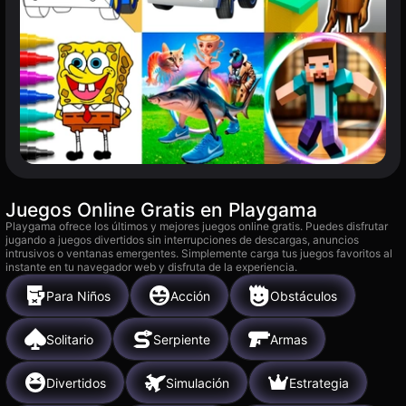
Juegos Online Gratis en Playgama
Playgama ofrece los últimos y mejores juegos online gratis. Puedes disfrutar
jugando a juegos divertidos sin interrupciones de descargas, anuncios
intrusivos o ventanas emergentes. Simplemente carga tus juegos favoritos al
instante en tu navegador web y disfruta de la experiencia.
Para Niños
Acción
Obstáculos
Solitario
Serpiente
Armas
Divertidos
Simulación
Estrategia