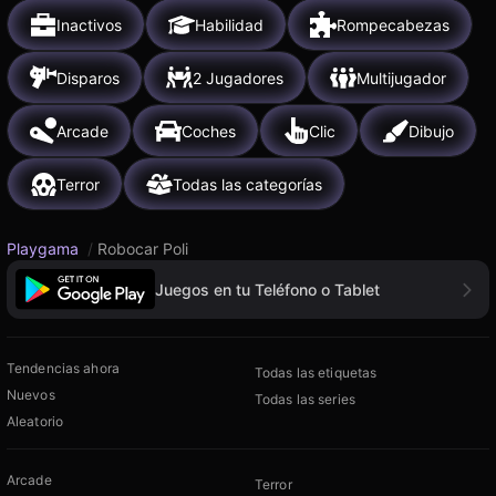
Inactivos
Habilidad
Rompecabezas
Disparos
2 Jugadores
Multijugador
Arcade
Coches
Clic
Dibujo
Terror
Todas las categorías
Playgama
/
Robocar Poli
Juegos en tu Teléfono o Tablet
Tendencias ahora
Todas las etiquetas
Nuevos
Todas las series
Aleatorio
Arcade
Terror