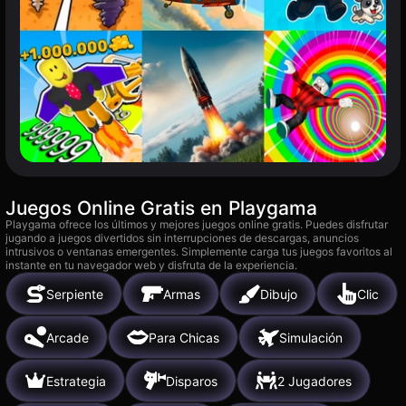
Juegos Online Gratis en Playgama
Playgama ofrece los últimos y mejores juegos online gratis. Puedes disfrutar
jugando a juegos divertidos sin interrupciones de descargas, anuncios
intrusivos o ventanas emergentes. Simplemente carga tus juegos favoritos al
instante en tu navegador web y disfruta de la experiencia.
Serpiente
Armas
Dibujo
Clic
Arcade
Para Chicas
Simulación
Estrategia
Disparos
2 Jugadores