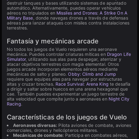
destruir tanques y bases utilizando sistemas de apuntado
automático. Alternativamente, puedes operar vehículos
aéreos no tripulados en
Missiles and Drones: A Strike On A
Military Base
, donde navegas drones a través de defensas
aéreas para lanzar ataques con misiles contra instalaciones
terrestres.
Fantasía y mecánicas arcade
No todos los juegos de Vuelo requieren una aeronave
mecánica. Puedes controlar criaturas míticas en
Dragon Life
Simulator
, utilizando sus alas para despegar, aterrizar y
atacar objetivos terrestres con magia elemental. Otros
juegos arcade incorporan elementos aéreos mediante
mecánicas de salto y planeo.
Obby: Climb and Jump
requiere que equipes alas para navegar por estructuras
altas y cruzar brechas.
Race Survival: Arena King
te desafía
a dirigir y saltar sobre huecos en una arena hexagonal que
cae. También puedes experimentar un juego terrestre de
alta velocidad que compite junto a aeronaves en
Night City
Racing
.
Características de los juegos de Vuelo
Aeronaves diversas:
Pilota aviones de combate, aviones
comerciales, drones y helicópteros militares.
Mecánicas de combate:
Participa en combates aéreos,