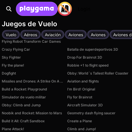
Login
Juegos de Vuelo
Vuelo
Aéreos
Aviación
Aviones
Aviones
Aviones 
Flying Robot Transform Car Games
Crazy Flying Car
Batalla de superdeportivos 3D
Sky Fighter
Drop For Brainrot 3D
Fly the plane!
Robbie +1 to flight speed
Dogfight
Obby: World`s Tallest Roller Coaster
Missiles and Drones: A Strike On A Military Base
Aviation and flights
Build a Rocket: Playground
I'm Bird! Original
Simulador de vuelo militar
Fly for Brainrot
Obby: Climb and Jump
Aircraft Simulator 3D
Noobik and Rocket: Mission to Mars
Geometry dash flying saucer
Build it All: Craft Sandbox
Create a Plane
Plane Attack!
Climb and Jump!