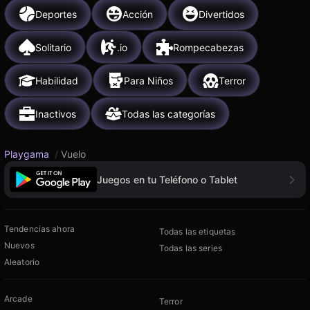
Deportes
Acción
Divertidos
Solitario
.io
Rompecabezas
Habilidad
Para Niños
Terror
Inactivos
Todas las categorías
Playgama
/
Vuelo
Juegos en tu Teléfono o Tablet
Tendencias ahora
Todas las etiquetas
Nuevos
Todas las series
Aleatorio
Arcade
Terror