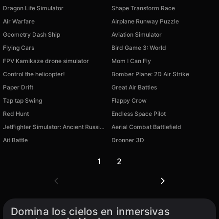
Dragon Life Simulator
Shape Transform Race
Air Warfare
Airplane Runway Puzzle
Geometry Dash Ship
Aviation Simulator
Flying Cars
Bird Game 3: World
FPV Kamikaze drone simulator
Mom I Can Fly
Control the helicopter!
Bomber Plane: 2D Air Strike
Paper Drift
Great Air Battles
Tap tap Swing
Flappy Crow
Red Hunt
Endless Space Pilot
JetFighter Simulator: Ancient Russians
Aerial Combat Battlefield
Ait Battle
Dronner 3D
Disponible en PC
Disponible en PC
1
2
Domina los cielos en inmersivas