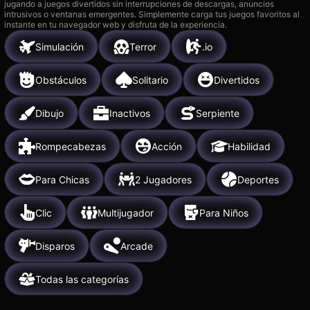
jugando a juegos divertidos sin interrupciones de descargas, anuncios
intrusivos o ventanas emergentes. Simplemente carga tus juegos favoritos al
instante en tu navegador web y disfruta de la experiencia.
Simulación
Terror
.io
Obstáculos
Solitario
Divertidos
Dibujo
Inactivos
Serpiente
Rompecabezas
Acción
Habilidad
Para Chicas
2 Jugadores
Deportes
Clic
Multijugador
Para Niños
Disparos
Arcade
Todas las categorías