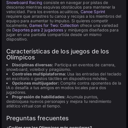
Snowboard Racing
consiste en navegar por pistas de
descenso mientras esquivas obstáculos para mantener la
velocidad. Para los eventos acuáticos,
Canoe Sprint
requiere que arrastres tu canoa y recojas a los miembros del
equipo para aumentar tu impulso. Si quieres competir
localmente,
Games for Two: Collection
ofrece una variedad
de
Deportes para 2 jugadores
y minijuegos diseñados para
jugar en una pantalla compartida desde un mismo
dispositivo.
Características de los juegos de los
Olímpicos
Disciplinas diversas:
Participa en eventos de carrera,
snowboard, voleibol y piragüismo.
Controles multiplataforma:
Usa las entradas del teclado
en escritorio o gestos táctiles en dispositivos móviles.
Opciones multijugador:
Compite contra oponentes de la
IA o desafía a tus amigos en modos locales para dos
jugadores.
Progresión de habilidades:
Acumula puntos,
desbloquea nuevos personajes y mejora tu rendimiento
atlético virtual con el tiempo.
Preguntas frecuentes
¿Cuáles son los Olímpicos más populares?