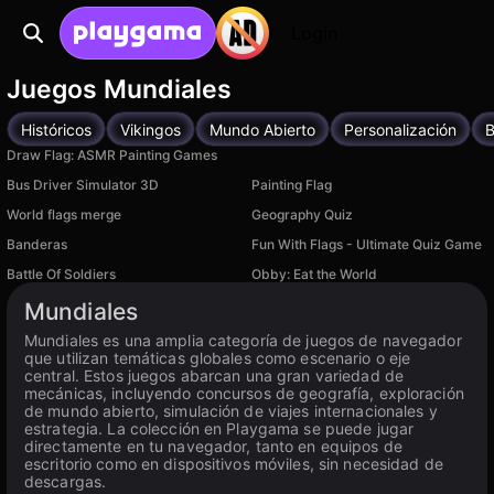
Login
Juegos Mundiales
Históricos
Vikingos
Mundo Abierto
Personalización
B
Draw Flag: ASMR Painting Games
Bus Driver Simulator 3D
Painting Flag
World flags merge
Geography Quiz
Banderas
Fun With Flags - Ultimate Quiz Game
Battle Of Soldiers
Obby: Eat the World
Disponible en PC
Disponible en PC
Mundiales
Mundiales es una amplia categoría de juegos de navegador
que utilizan temáticas globales como escenario o eje
central. Estos juegos abarcan una gran variedad de
mecánicas, incluyendo concursos de geografía, exploración
de mundo abierto, simulación de viajes internacionales y
estrategia. La colección en Playgama se puede jugar
directamente en tu navegador, tanto en equipos de
escritorio como en dispositivos móviles, sin necesidad de
descargas.