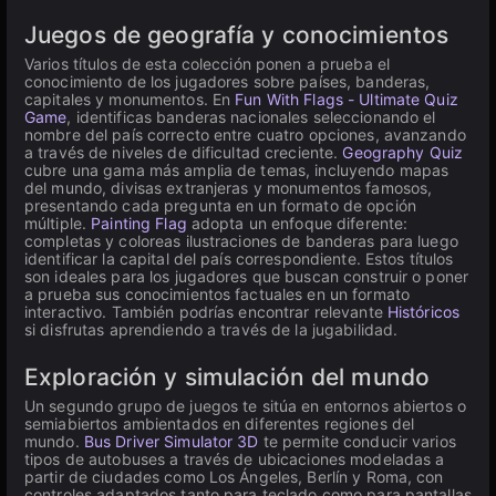
Juegos de geografía y conocimientos
Varios títulos de esta colección ponen a prueba el
conocimiento de los jugadores sobre países, banderas,
capitales y monumentos. En
Fun With Flags - Ultimate Quiz
Game
, identificas banderas nacionales seleccionando el
nombre del país correcto entre cuatro opciones, avanzando
a través de niveles de dificultad creciente.
Geography Quiz
cubre una gama más amplia de temas, incluyendo mapas
del mundo, divisas extranjeras y monumentos famosos,
presentando cada pregunta en un formato de opción
múltiple.
Painting Flag
adopta un enfoque diferente:
completas y coloreas ilustraciones de banderas para luego
identificar la capital del país correspondiente. Estos títulos
son ideales para los jugadores que buscan construir o poner
a prueba sus conocimientos factuales en un formato
interactivo. También podrías encontrar relevante
Históricos
si disfrutas aprendiendo a través de la jugabilidad.
Exploración y simulación del mundo
Un segundo grupo de juegos te sitúa en entornos abiertos o
semiabiertos ambientados en diferentes regiones del
mundo.
Bus Driver Simulator 3D
te permite conducir varios
tipos de autobuses a través de ubicaciones modeladas a
partir de ciudades como Los Ángeles, Berlín y Roma, con
controles adaptados tanto para teclado como para pantallas