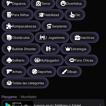
Disparos
Terror
Divertidos
Para Niños
Habilidad
Clic
Rompecabezas
Serpiente
Obstáculos
2 Jugadores
Inactivos
Bubble Shooter
.io
Estrategia
Solitario
Multijugador
Para Chicas
Armas
Deportes
Dibujo
Todas las categorías
Playgama
/
Mundiales
Juegos en tu Teléfono o Tablet