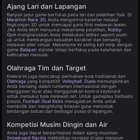
Ajang Lari dan Lapangan
Banyak judul game berfokus pada lari dan pelatihan fisik. Di
Marathon Race 3D
, Anda mengontrol karakter melalui
lingkungan 3D untuk mencapai garis finis melawan lawan.
Jika Anda lebih menyukai mekanisme pelatihan,
Robby:
Gym
mengharuskan Anda melakukan latihan seperti push-
up untuk membangun kekuatan karakter dan bersaing
melawan atlet virtual. Mekanisme ini sering kali mirip dengan
game
Balapan
standar tetapi berfokus pada ketahanan dan
kelincahan manusia.
Olahraga Tim dan Target
Koleksi ini juga mencakup permainan bola tradisional dan
Olahraga
yang kompetitif.
Volleyball. Duels
memungkinkan
Anda bersaing dalam turnamen internasional dengan
menggeser layar atau menggunakan kontrol keyboard
untuk memukul bola melewati net. Untuk gameplay berbasis
presisi,
Football: Goal Kicks
menugaskan Anda untuk
membidik dan menghitung lintasan guna mencetak
tendangan bebas dari berbagai posisi di lapangan.
Kompetisi Musim Dingin dan Air
Anda juga dapat berpartisipasi dalam ajang musiman.
Snowboard Racing
melibatkan navigasi di jalur menurun