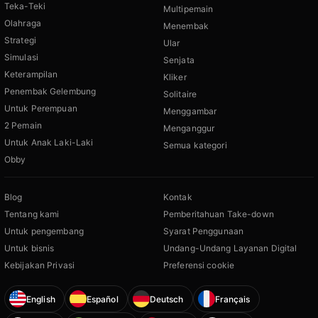
Teka-Teki
Multipemain
Olahraga
Menembak
Strategi
Ular
Simulasi
Senjata
Keterampilan
Kliker
Penembak Gelembung
Solitaire
Untuk Perempuan
Menggambar
2 Pemain
Menganggur
Untuk Anak Laki-Laki
Semua kategori
Obby
Blog
Kontak
Tentang kami
Pemberitahuan Take-down
Untuk pengembang
Syarat Penggunaan
Untuk bisnis
Undang-Undang Layanan Digital
Kebijakan Privasi
Preferensi cookie
English
Español
Deutsch
Français