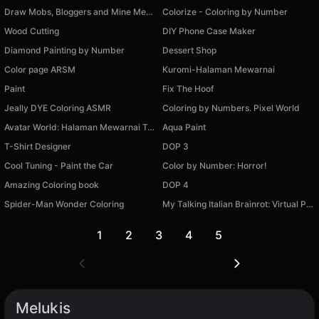
Draw Mobs, Bloggers and Mine Memes!
Colorize - Coloring by Number
Wood Cutting
DIY Phone Case Maker
Diamond Painting by Number
Dessert Shop
Color page ARSM
Kuromi-Halaman Mewarnai
Paint
Fix The Hoof
Jeally DYE Coloring ASMR
Coloring by Numbers. Pixel World
Avatar World: Halaman Mewarnai Terbaik
Aqua Paint
T-Shirt Designer
DOP 3
Cool Tuning - Paint the Car
Color by Number: Horror!
Amazing Coloring book
DOP 4
Spider-Man Wonder Coloring
My Talking Italian Brainrot: Virtual Pet for Kids
1
2
3
4
5
Melukis