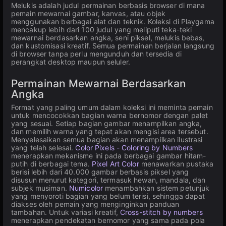
Melukis adalah judul permainan berbasis browser di mana
pemain mewarnai gambar, kanvas, atau objek
menggunakan berbagai alat dan teknik. Koleksi di Playgama
mencakup lebih dari 100 judul yang meliputi teka-teki
mewarnai berdasarkan angka, seni piksel, melukis bebas,
dan kustomisasi kreatif. Semua permainan berjalan langsung
di browser tanpa perlu mengunduh dan tersedia di
perangkat desktop maupun seluler.
Permainan Mewarnai Berdasarkan
Angka
Format yang paling umum dalam koleksi ini meminta pemain
untuk mencocokkan bagian warna bernomor dengan palet
yang sesuai. Setiap bagian gambar menampilkan angka,
dan memilih warna yang tepat akan mengisi area tersebut.
Menyelesaikan semua bagian akan menampilkan ilustrasi
yang telah selesai.
Color Pixels - Coloring by Numbers
menerapkan mekanisme ini pada berbagai gambar hitam-
putih di berbagai tema.
Pixel Art Color
menawarkan pustaka
berisi lebih dari 40.000 gambar berbasis piksel yang
disusun menurut kategori, termasuk hewan, mandala, dan
subjek musiman.
Numicolor
menambahkan sistem petunjuk
yang menyoroti bagian yang belum terisi, sehingga dapat
diakses oleh pemain yang menginginkan panduan
tambahan. Untuk variasi kreatif,
Cross-stitch by numbers
menerapkan pendekatan bernomor yang sama pada pola