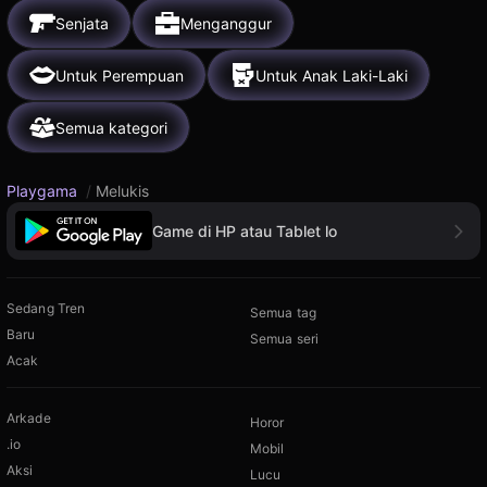
Senjata
Menganggur
Untuk Perempuan
Untuk Anak Laki-Laki
Semua kategori
Playgama
/
Melukis
Game di HP atau Tablet lo
Sedang Tren
Semua tag
Baru
Semua seri
Acak
Arkade
Horor
.io
Mobil
Aksi
Lucu