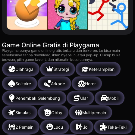
Game Online Gratis di Playgama
Playgama punya game online gratis terbaru dan terkeren. Lo bisa main
sebebasnya tanpa download, iklan nyebelin, atau pop-up. Cukup buka
browser, pilih game favorit, dan nikmatin keseruannya.
Olahraga
Strategi
Keterampilan
Solitaire
Arkade
Horor
Penembak Gelembung
Ular
Mobil
Simulasi
Obby
Multipemain
2 Pemain
Lucu
.io
Teka-Teki