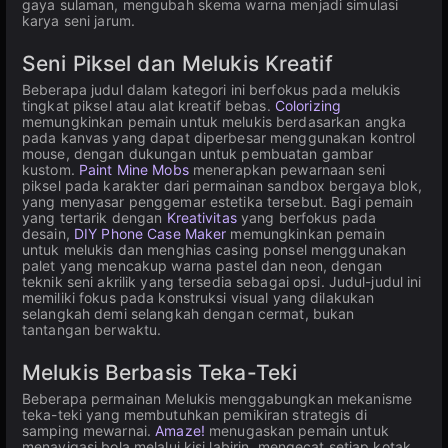
gaya sulaman, mengubah skema warna menjadi simulasi
karya seni jarum.
Seni Piksel dan Melukis Kreatif
Beberapa judul dalam kategori ini berfokus pada melukis
tingkat piksel atau alat kreatif bebas.
Colorizing
memungkinkan pemain untuk melukis berdasarkan angka
pada kanvas yang dapat diperbesar menggunakan kontrol
mouse, dengan dukungan untuk pembuatan gambar
kustom.
Paint Mine Mobs
menerapkan pewarnaan seni
piksel pada karakter dari permainan sandbox bergaya blok,
yang menyasar penggemar estetika tersebut. Bagi pemain
yang tertarik dengan
Kreativitas
yang berfokus pada
desain,
DIY Phone Case Maker
memungkinkan pemain
untuk melukis dan menghias casing ponsel menggunakan
palet yang mencakup warna pastel dan neon, dengan
teknik seni akrilik yang tersedia sebagai opsi. Judul-judul ini
memiliki fokus pada konstruksi visual yang dilakukan
selangkah demi selangkah dengan cermat, bukan
tantangan berwaktu.
Melukis Berbasis Teka-Teki
Beberapa permainan Melukis menggabungkan mekanisme
teka-teki yang membutuhkan pemikiran strategis di
samping mewarnai.
Amaze!
menugaskan pemain untuk
menavigasi bola melalui kisi labirin, mengecat setiap kotak