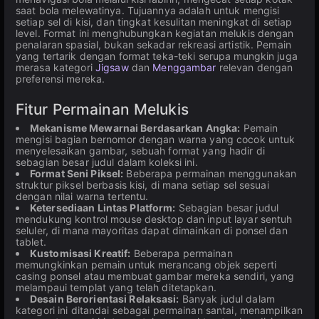
saat bola melewatinya. Tujuannya adalah untuk mengisi
setiap sel di kisi, dan tingkat kesulitan meningkat di setiap
level. Format ini menghubungkan kegiatan melukis dengan
penalaran spasial, bukan sekadar rekreasi artistik. Pemain
yang tertarik dengan format teka-teki serupa mungkin juga
merasa kategori
Jigsaw
dan
Menggambar
relevan dengan
preferensi mereka.
Fitur Permainan Melukis
Mekanisme Mewarnai Berdasarkan Angka:
Pemain
mengisi bagian bernomor dengan warna yang cocok untuk
menyelesaikan gambar, sebuah format yang hadir di
sebagian besar judul dalam koleksi ini.
Format Seni Piksel:
Beberapa permainan menggunakan
struktur piksel berbasis kisi, di mana setiap sel sesuai
dengan nilai warna tertentu.
Ketersediaan Lintas Platform:
Sebagian besar judul
mendukung kontrol mouse desktop dan input layar sentuh
seluler, di mana mayoritas dapat dimainkan di ponsel dan
tablet.
Kustomisasi Kreatif:
Beberapa permainan
memungkinkan pemain untuk merancang objek seperti
casing ponsel atau membuat gambar mereka sendiri, yang
melampaui templat yang telah ditetapkan.
Desain Berorientasi Relaksasi:
Banyak judul dalam
kategori ini ditandai sebagai permainan santai, menampilkan