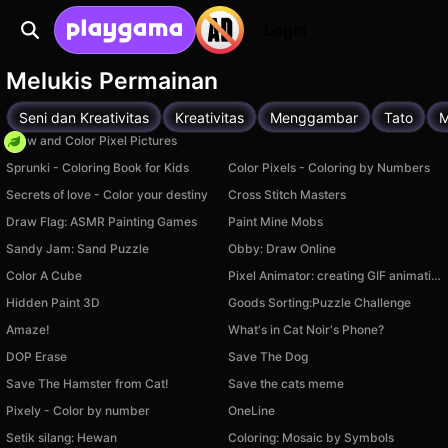
Login
Melukis Permainan
Seni dan Kreativitas
Kreativitas
Menggambar
Tato
M
Draw and Color Pixel Pictures
Sprunki - Coloring Book for Kids
Color Pixels - Coloring by Numbers
Secrets of love - Color your destiny
Cross Stitch Masters
Draw Flag: ASMR Painting Games
Paint Mine Mobs
Sandy Jam: Sand Puzzle
Obby: Draw Online
Color A Cube
Pixel Animator: creating GIF animation
Hidden Paint 3D
Goods Sorting:Puzzle Challenge
Amaze!
What's in Cat Noir's Phone?
DOP Erase
Save The Dog
Save The Hamster from Cat!
Save the cats meme
Pixely - Color by number
OneLine
Setik silang: Hewan
Coloring: Mosaic by Symbols