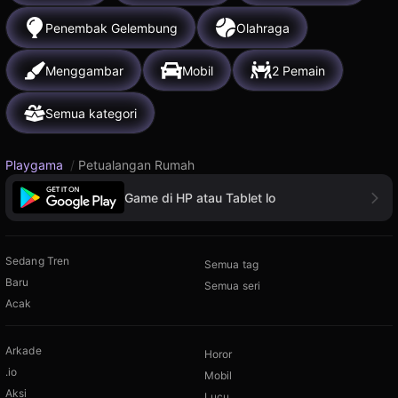
Penembak Gelembung
Olahraga
Menggambar
Mobil
2 Pemain
Semua kategori
Playgama
/
Petualangan Rumah
Game di HP atau Tablet lo
Sedang Tren
Semua tag
Baru
Semua seri
Acak
Arkade
Horor
.io
Mobil
Aksi
Lucu