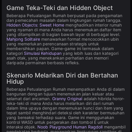
Game Teka-Teki dan Hidden Object
Beberapa Petualangan Rumah berpusat pada pengamatan
dan pemecahan masalah dalam lingkungan rumah tangga.
Hidden Objects: Sweet Home
menghadirkan interior rumah
yang nyaman di mana Anda harus menemukan daftar item
yang ditampilkan di bagian bawah layar di berbagai level.
Mahjong Solitaire
menawarkan format mencocokkan ubin
yang memerlukan perencanaan strategis untuk
membersihkan papan. Game-game ini termasuk dalam
kategori
Simulasi Kehidupan
yang lebih luas dan kategori
asah otak, yang menekankan perhatian dan memori
daripada permainan berbasis refleks.
Skenario Melarikan Diri dan Bertahan
Hidup
Beberapa Petualangan Rumah menempatkan Anda di dalam
bangunan dengan tujuan menemukan jalan keluar atau
selamat dari ancaman.
Granny Original
adalah hibrida horor-
teka-teki di mana Anda harus melarikan diri dari rumah
dalam lima upaya dengan menemukan kunci dan item yang
tepat sambil menghindari deteksi oleh karakter bermusuhan
yang bereaksi terhadap suara. Game ini menggunakan
kontrol WASD untuk pergerakan dan tombol E untuk
interaksi objek.
Noob Playground Human Ragdoll
mengambil
pendekatan berbeda, menawarkan lingkungan sandbox di