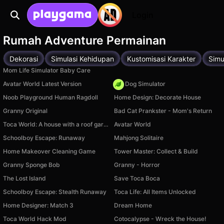
Login
Rumah Adventure Permainan
Dekorasi
Simulasi Kehidupan
Kustomisasi Karakter
Simu
Mom Life Simulator Baby Care
Avatar World Latest Version
Pet Dog Simulator
Noob Playground Human Ragdoll
Home Design: Decorate House
Granny Original
Bad Cat Prankster - Mom's Return
Toca World: A house with a roof garden
Avatar World
Schoolboy Escape: Runaway
Mahjong Solitaire
Home Makeover Cleaning Game
Tower Master: Collect & Build
Granny Sponge Bob
Granny - Horror
The Lost Island
Save Toca Boca
Schoolboy Escape: Stealth Runaway
Toca Life: All Items Unlocked
Home Designer: Match 3
Dream Home
Toca World Hack Mod
Cotocalypse - Wreck the House!