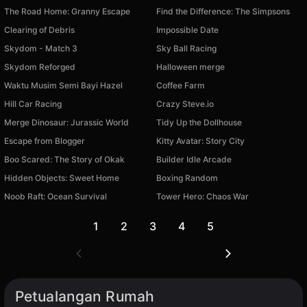
The Road Home: Granny Escape
Find the Difference: The Simpsons
Clearing of Debris
Impossible Date
Skydom - Match 3
Sky Ball Racing
Skydom Reforged
Halloween merge
Waktu Musim Semi Bayi Hazel
Coffee Farm
Hill Car Racing
Crazy Steve.io
Merge Dinosaur: Jurassic World
Tidy Up the Dollhouse
Escape from Blogger
Kitty Avatar: Story City
Boo Scared: The Story of Okak
Builder Idle Arcade
Hidden Objects: Sweet Home
Boxing Random
Noob Raft: Ocean Survival
Tower Hero: Chaos War
1
2
3
4
5
Petualangan Rumah