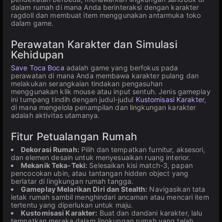
dalam rumah di mana Anda berinteraksi dengan karakter
ragdoll dan membuat item menggunakan antarmuka toko
dalam game.
Perawatan Karakter dan Simulasi
Kehidupan
Save Toca Boca
adalah game yang berfokus pada
perawatan di mana Anda membawa karakter pulang dan
melakukan serangkaian tindakan pengasuhan
menggunakan klik mouse atau input sentuh. Jenis gameplay
ini tumpang tindih dengan judul-judul
Kustomisasi Karakter
,
di mana mengelola penampilan dan lingkungan karakter
adalah aktivitas utamanya.
Fitur Petualangan Rumah
Dekorasi Rumah:
Pilih dan tempatkan furnitur, aksesori,
dan elemen desain untuk menyesuaikan ruang interior.
Mekanik Teka-Teki:
Selesaikan kisi match-3, papan
pencocokan ubin, atau tantangan hidden object yang
berlatar di lingkungan rumah tangga.
Gameplay Melarikan Diri dan Stealth:
Navigasikan tata
letak rumah sambil menghindari ancaman atau mencari item
tertentu yang diperlukan untuk maju.
Kustomisasi Karakter:
Buat dan dandani karakter, lalu
tempatkan mereka dalam lingkungan rumah yang telah