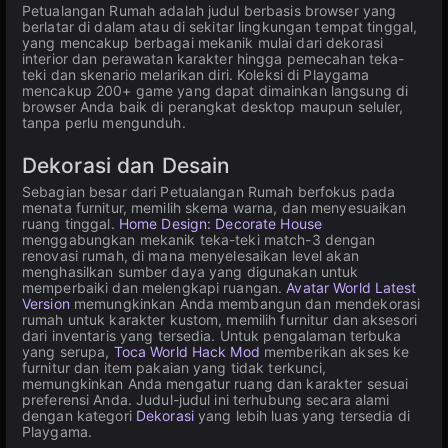
Petualangan Rumah adalah judul berbasis browser yang
berlatar di dalam atau di sekitar lingkungan tempat tinggal,
yang mencakup berbagai mekanik mulai dari dekorasi
interior dan perawatan karakter hingga pemecahan teka-
teki dan skenario melarikan diri. Koleksi di Playgama
mencakup 200+ game yang dapat dimainkan langsung di
browser Anda baik di perangkat desktop maupun seluler,
tanpa perlu mengunduh.
Dekorasi dan Desain
Sebagian besar dari Petualangan Rumah berfokus pada
menata furnitur, memilih skema warna, dan menyesuaikan
ruang tinggal.
Home Design: Decorate House
menggabungkan mekanik teka-teki match-3 dengan
renovasi rumah, di mana menyelesaikan level akan
menghasilkan sumber daya yang digunakan untuk
memperbaiki dan melengkapi ruangan.
Avatar World Latest
Version
memungkinkan Anda membangun dan mendekorasi
rumah untuk karakter kustom, memilih furnitur dan aksesori
dari inventaris yang tersedia. Untuk pengalaman terbuka
yang serupa,
Toca World Hack Mod
memberikan akses ke
furnitur dan item pakaian yang tidak terkunci,
memungkinkan Anda mengatur ruang dan karakter sesuai
preferensi Anda. Judul-judul ini terhubung secara alami
dengan kategori
Dekorasi
yang lebih luas yang tersedia di
Playgama.