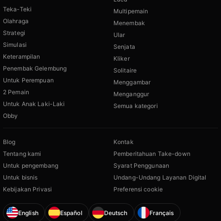
Teka-Teki
Multipemain
Olahraga
Menembak
Strategi
Ular
Simulasi
Senjata
Keterampilan
Kliker
Penembak Gelembung
Solitaire
Untuk Perempuan
Menggambar
2 Pemain
Menganggur
Untuk Anak Laki-Laki
Semua kategori
Obby
Blog
Kontak
Tentang kami
Pemberitahuan Take-down
Untuk pengembang
Syarat Penggunaan
Untuk bisnis
Undang-Undang Layanan Digital
Kebijakan Privasi
Preferensi cookie
English
Español
Deutsch
Français