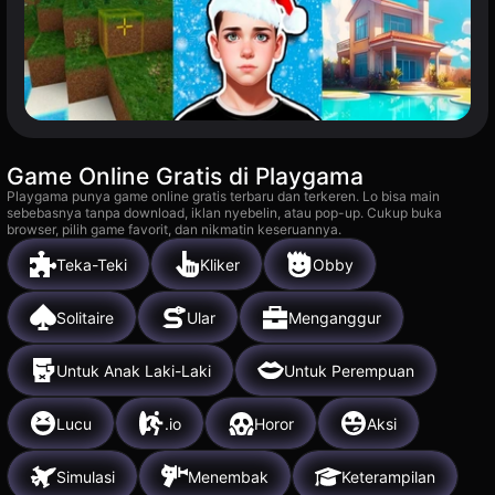
Game Online Gratis di Playgama
Playgama punya game online gratis terbaru dan terkeren. Lo bisa main
sebebasnya tanpa download, iklan nyebelin, atau pop-up. Cukup buka
browser, pilih game favorit, dan nikmatin keseruannya.
Teka-Teki
Kliker
Obby
Solitaire
Ular
Menganggur
Untuk Anak Laki-Laki
Untuk Perempuan
Lucu
.io
Horor
Aksi
Simulasi
Menembak
Keterampilan