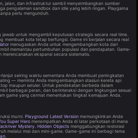
jalan, dan infrastruktur sambil menyeimbangkan sumber
ingga pengalaman sandbox dan idle yang lebih ringan. Playgama
tanpa perlu mengunduh.
jawab untuk mengambil keputusan strategis secara real time.
membuat kota tetap berfungsi. Game ini berjalan secara real
lator
menugaskan Anda untuk mengembangkan kota dari
sambil memantau pertumbuhan populasi dan pendapatan. Game-
n merencanakan ekspansi secara sistematis.
rlanjut seiring waktu sementara Anda membuat peningkatan
00 rating — meminta Anda mengembangkan stasiun kereta api
sktop maupun seluler. Untuk pendekatan berbeda dalam
il berbagai peran, dan berinteraksi dengan lingkungan sesuai
alam game yang cermat menentukan tingkat kemajuan Anda.
ruksi murni.
Playground Latest Version
memungkinkan Anda
You Super Hero
menempatkan Anda di latar perkotaan di mana
lackriver Mystery. Hidden Objects
menggabungkan restorasi
uh melalui misi dan mini-game. Game-game ini berbagi tema
an
.