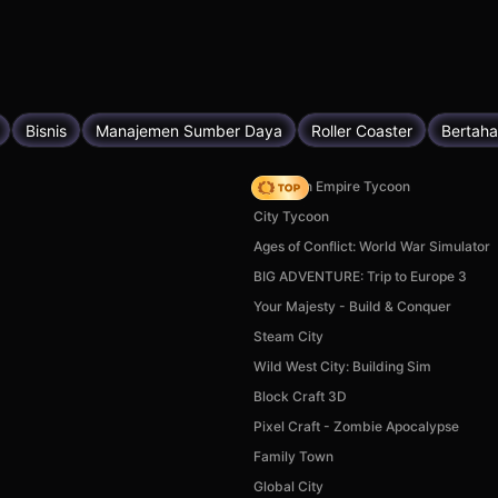
Bisnis
Manajemen Sumber Daya
Roller Coaster
Bertaha
Idle Train Empire Tycoon
City Tycoon
Ages of Conflict: World War Simulator
BIG ADVENTURE: Trip to Europe 3
Your Majesty - Build & Conquer
Steam City
Wild West City: Building Sim
Block Craft 3D
Pixel Craft - Zombie Apocalypse
Family Town
Global City