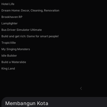
Hotel Life
Dream Home: Decor, Cleaning, Renovation
Brookhaven RP
Lamplighter
Bus Driver Simulator Ultimate
Build and get rich: Game for smart people!
TropicVille
My Singing Monsters
Idle Builder
Build a Waterslide
King Land
Membangun Kota