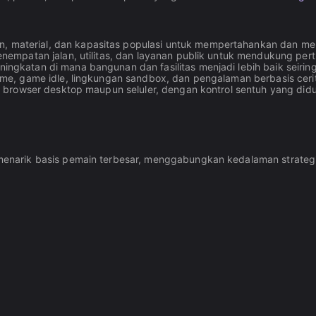
, material, dan kapasitas populasi untuk mempertahankan dan me
enempatan jalan, utilitas, dan layanan publik untuk mendukung p
gkatan di mana bangunan dan fasilitas menjadi lebih baik seiring 
time, game idle, lingkungan sandbox, dan pengalaman berbasis ceri
i browser desktop maupun seluler, dengan kontrol sentuh yang did
narik basis pemain terbesar, menggabungkan kedalaman strategi