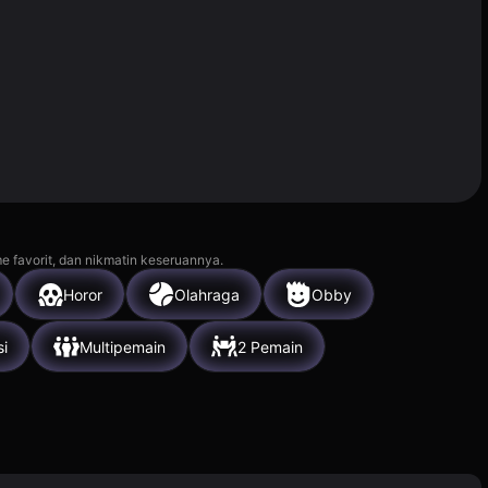
e favorit, dan nikmatin keseruannya.
Horor
Olahraga
Obby
si
Multipemain
2 Pemain