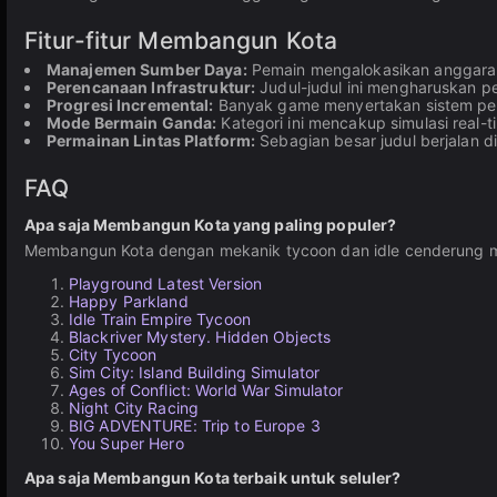
Fitur-fitur Membangun Kota
Manajemen Sumber Daya:
Pemain mengalokasikan anggaran
Perencanaan Infrastruktur:
Judul-judul ini mengharuskan p
Progresi Incremental:
Banyak game menyertakan sistem penin
Mode Bermain Ganda:
Kategori ini mencakup simulasi real-
Permainan Lintas Platform:
Sebagian besar judul berjalan d
FAQ
Apa saja Membangun Kota yang paling populer?
Membangun Kota dengan mekanik tycoon dan idle cenderung me
Playground Latest Version
Happy Parkland
Idle Train Empire Tycoon
Blackriver Mystery. Hidden Objects
City Tycoon
Sim City: Island Building Simulator
Ages of Conflict: World War Simulator
Night City Racing
BIG ADVENTURE: Trip to Europe 3
You Super Hero
Apa saja Membangun Kota terbaik untuk seluler?