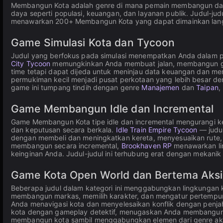
Membangun Kota adalah genre di mana pemain membangun dan 
daya seperti populasi, keuangan, dan layanan publik. Judul-jud
menawarkan 200+ Membangun Kota yang dapat dimainkan langsu
Game Simulasi Kota dan Tycoon
Judul yang berfokus pada simulasi menempatkan Anda dalam pe
City Tycoon
memungkinkan Anda membuat jalan, membangun gedun
time tetapi dapat dijeda untuk meninjau data keuangan dan me
permukiman kecil menjadi pusat perkotaan yang lebih besar
game ini tumpang tindih dengan genre
Manajemen
dan
Taipan
,
Game Membangun Idle dan Incremental
Game Membangun Kota tipe idle dan incremental mengurangi ke
dan keputusan secara berkala.
Idle Train Empire Tycoon
— judul
dengan membeli dan meningkatkan kereta, menyesuaikan rute, 
membangun secara incremental,
Brookhaven RP
menawarkan lin
keinginan Anda. Judul-judul ini terhubung erat dengan mekani
Game Kota Open World dan Bertema Aksi
Beberapa judul dalam kategori ini menggabungkan lingkungan 
membangun markas, memilih karakter, dan mengatur pertempu
Anda menavigasi kota dan menyelesaikan konflik dengan penj
kota dengan gameplay detektif, menugaskan Anda membangun k
membangun kota sambil menggabungkan elemen dari genre aksi