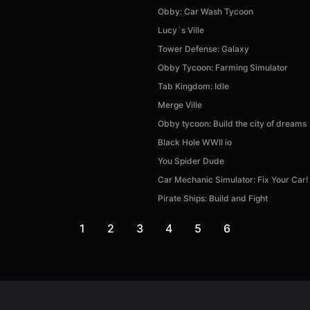
Obby: Car Wash Tycoon
Lucy`s Ville
Tower Defense: Galaxy
Obby Tycoon: Farming Simulator
Tab Kingdom: Idle
Merge Ville
Obby tycoon: Build the city of dreams
Black Hole WWII io
You Spider Dude
Car Mechanic Simulator: Fix Your Car!
Pirate Ships: Build and Fight
1
2
3
4
5
6