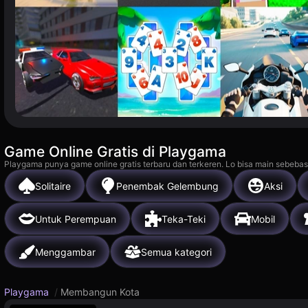
Game Online Gratis di Playgama
Playgama punya game online gratis terbaru dan terkeren. Lo bisa main sebebas
Solitaire
Penembak Gelembung
Aksi
Untuk Perempuan
Teka-Teki
Mobil
Menggambar
Semua kategori
Playgama
/
Membangun Kota