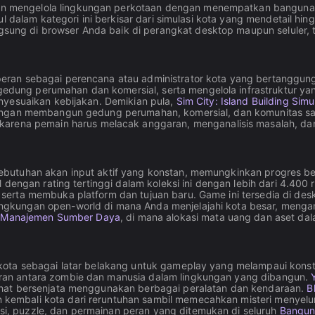
mengelola lingkungan perkotaan dengan menempatkan bangunan, 
ul dalam kategori ini berkisar dari simulasi kota yang mendetail h
ng di browser Anda baik di perangkat desktop maupun seluler, 
ran sebagai perencana atau administrator kota yang bertanggung 
g perumahan dan komersial, serta mengelola infrastruktur yang 
nyesuaikan kebijakan. Demikian pula,
Sim City: Island Building Simu
 dengan membangun gedung perumahan, komersial, dan komunitas 
 karena pemain harus melacak anggaran, menganalisis masalah, da
butuhan akan input aktif yang konstan, memungkinkan progres be
 dengan rating tertinggi dalam koleksi ini dengan lebih dari 4.4
serta membuka platform dan tujuan baru. Game ini tersedia di de
gkungan open-world di mana Anda menjelajahi kota besar, mengamb
k
Manajemen Sumber Daya
, di mana alokasi mata uang dan aset d
kota sebagai latar belakang untuk gameplay yang melampaui konst
ran antara zombie dan manusia dalam lingkungan yang dibangun.
ahat bersenjata menggunakan berbagai peralatan dan kendaraan.
B
embali kota dari reruntuhan sambil memecahkan misteri menyelur
, puzzle, dan permainan peran yang ditemukan di seluruh
Bangun