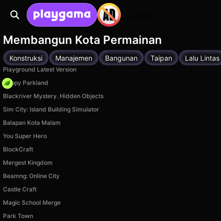
Login
Membangun Kota Permainan
Konstruksi
Manajemen
Bangunan
Taipan
Lalu Lintas
Playground Latest Version
Happy Parkland
Blackriver Mystery. Hidden Objects
Sim City: Island Building Simulator
Balapan Kota Malam
You Super Hero
BlockCraft
Mergest Kingdom
Beamng: Online City
Castle Craft
Magic School Merge
Park Town