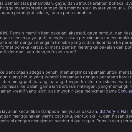
 pemain atas penampilan, gaya, dan atribut karakter, boneka, ava
n hingga mendekorasi ruangan dan membangun avatar yang unik. 
aupun perangkat seluler, tanpa perlu unduhan.
ni. Pemain memilih item pakaian, aksesori, gaya rambut, dan rias
engan elemen gaya goth, mengharuskan pemain untuk mencocokka
mpetitif dengan mengirim boneka yang sudah didandani ke peraga
rmat boneka kertas, di mana pemain merangkai pakaian dari poto
rtarik dengan
Lucu
dengan fokus kreatif.
ke penciptaan adegan penuh, memungkinkan pemain untuk menata k
ngun ruang hidup yang kohesif bersamaan dengan penataan karakt
 dan mengganti barang-barang dengan furnitur dan skema warna 
tomisasi ke dalam game lari berbasis rintangan, yang memungk
alaman kreatif yang lebih luas mungkin juga menikmati game
Simula
a layanan kecantikan daripada menyusun pakaian.
3D Acrylic Nail:
ggan menggunakan warna cat kuku, bentuk akrilik, dan hiasan dek
omisasi dengan manajemen sumber daya ringan. Pemain yang terta