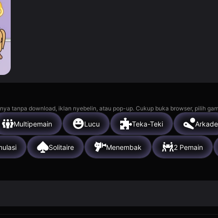
nya tanpa download, iklan nyebelin, atau pop-up. Cukup buka browser, pilih gam
Multipemain
Lucu
Teka-Teki
Arkade
mulasi
Solitaire
Menembak
2 Pemain