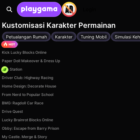
Login
Kustomisasi Karakter Permainan
Petualangan Rumah
Karakter
Tuning Mobil
Simulasi Ke
TB World
Kick Lucky Blocks Online
Paper Doll Makeover & Dress Up
Gas Station
Driver Club: Highway Racing
Home Design: Decorate House
From Nerd to Popular School
BMG: Ragdoll Car Race
Drive Quest
Lucky Brainrot Blocks Online
Obby: Escape from Barry Prison
My Castle. Merge & Story