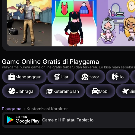
Game Online Gratis di Playgama
Playgama punya game online gratis terbaru dan terkeren. Lo bisa main sebebas
Menganggur
Ular
Horor
.io
Olahraga
Keterampilan
Mobil
Si
Playgama
/
Kustomisasi Karakter
Game di HP atau Tablet lo