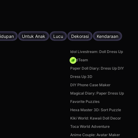
hidupan
Untuk Anak
Lucu
Dekorasi
Kendaraan
Idol Livestream: Doll Dress Up
MadTeam
Paper Doll Diary: Dress Up DIY
Dress Up 3D
DIY Phone Case Maker
Magical Diary: Paper Dress Up
Favorite Puzzles
Hexa Master 3D: Sort Puzzle
Kiki World: Kawaii Doll Decor
Toca World Adventure
Anime Couple: Avatar Maker