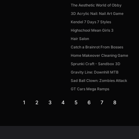
The Aesthetic World of Obby
3D Acrylic Nail: Nail Art Game
Kendel 7 Days 7 Styles
Highschool Mean Girls 3
Hair Salon
Catch a Brainrot From Bosses
Home Makeover Cleaning Game
Sprunki Craft - Sandbox 3D
Gravity Line: Downhill MTB
Sad Ball Clown: Zombies Attack
GT Cars Mega Ramps
1
2
3
4
5
6
7
8