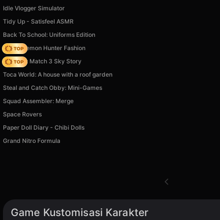
Idle Vlogger Simulator
Tidy Up - Satisfeel ASMR
Back To School: Uniforms Edition
K-Pop Demon Hunter Fashion
Diamant: Match 3 Sky Story
Toca World: A house with a roof garden
Steal and Catch Obby: Mini-Games
Squad Assembler: Merge
Space Rovers
Paper Doll Diary - Chibi Dolls
Grand Nitro Formula
Game Kustomisasi Karakter