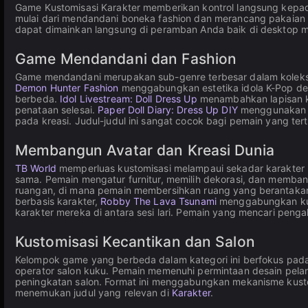
Game Kustomisasi Karakter memberikan kontrol langsung kepada
mulai dari mendandani boneka fashion dan merancang pakaia
dapat dimainkan langsung di peramban Anda baik di desktop m
Game Mendandani dan Fashion
Game mendandani merupakan sub-genre terbesar dalam koleksi i
Demon Hunter Fashion
menggabungkan estetika idola K-Pop d
berbeda.
Idol Livestream: Doll Dress Up
menambahkan lapisan ko
penataan selesai.
Paper Doll Diary: Dress Up DIY
menggunakan fo
pada kreasi. Judul-judul ini sangat cocok bagi pemain yang te
Membangun Avatar dan Kreasi Dunia
TB World
memperluas kustomisasi melampaui sekadar karakter 
sama. Pemain mengatur furnitur, memilih dekorasi, dan memba
ruangan, di mana pemain membersihkan ruang yang berantakan
berbasis karakter,
Robby The Lava Tsunami
menggabungkan kus
karakter mereka di antara sesi lari. Pemain yang mencari peng
Kustomisasi Kecantikan dan Salon
Kelompok game yang berbeda dalam kategori ini berfokus pad
operator salon kuku. Pemain memenuhi permintaan desain pelan
peningkatan salon. Format ini menggabungkan mekanisme kust
menemukan judul yang relevan di
Karakter
.