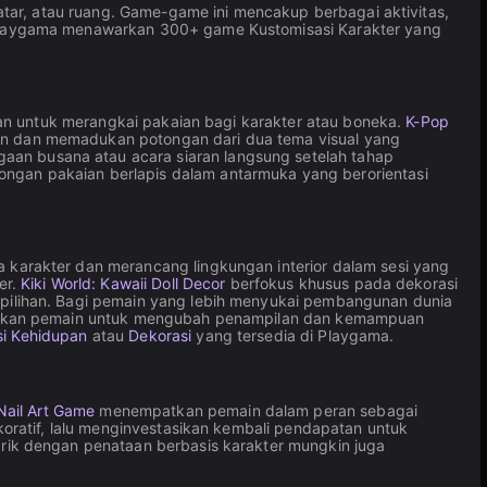
tar, atau ruang. Game-game ini mencakup berbagai aktivitas,
Playgama menawarkan 300+ game Kustomisasi Karakter yang
an untuk merangkai pakaian bagi karakter atau boneka.
K-Pop
n dan memadukan potongan dari dua tema visual yang
an busana atau acara siaran langsung setelah tahap
ngan pakaian berlapis dalam antarmuka yang berorientasi
arakter dan merancang lingkungan interior dalam sesi yang
er.
Kiki World: Kawaii Doll Decor
berfokus khusus pada dekorasi
pilihan. Bagi pemain yang lebih menyukai pembangunan dunia
inkan pemain untuk mengubah penampilan dan kemampuan
si Kehidupan
atau
Dekorasi
yang tersedia di Playgama.
 Nail Art Game
menempatkan pemain dalam peran sebagai
oratif, lalu menginvestasikan kembali pendapatan untuk
rik dengan penataan berbasis karakter mungkin juga