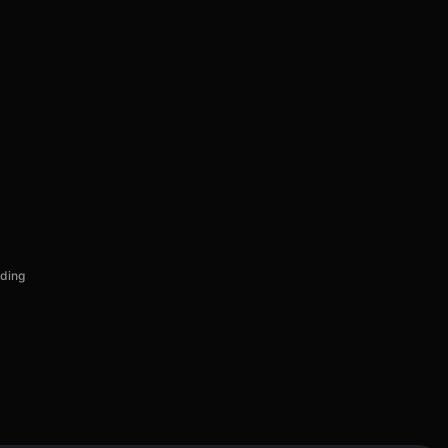
lding