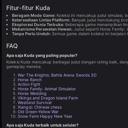
Fitur-fitur Kuda
Beragam Mode Game:
Koleksi ini mencakup judul simulasi,
Ketersediaan Lintas Platform:
Banyak judul mendukung brow
Eksplorasi Dunia Terbuka:
Beberapa game menampilkan ling
Mekanisme Perawatan Hewan:
Judul seperti Horse Family
Tanpa Perlu Unduh:
Semua game dalam koleksi ini berjalan l
FAQ
Apa saja Kuda yang paling populer?
Koleksi Kuda mencakup berbagai judul dengan rating baik, de
gameplay mereka.
War The Knights: Battle Arena Swords 3D
Horse Ranch
Action Fight
Horse Family: Animal Simulator
Horse Wedding
Vikings and Dragon Island Farm
Westland Survival
Xiangqi: Chinese chess
Old Green-Yellow War
Snow Farm Happy New Year
Apa saja Kuda terbaik untuk seluler?