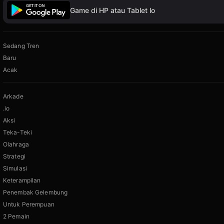
Game di HP atau Tablet lo
Sedang Tren
Baru
Acak
Arkade
.io
Aksi
Teka-Teki
Olahraga
Strategi
Simulasi
Keterampilan
Penembak Gelembung
Untuk Perempuan
2 Pemain