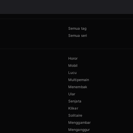
Semua tag
Semua seri
Horor
Mobil
Lucu
Multipemain
Menembak
Ular
Senjata
Kliker
Solitaire
Menggambar
Menganggur