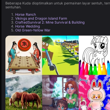
Beberapa Kuda dioptimalkan untuk permainan layar sentuh, te
sentuhan.
Horse Ranch
Vikings and Dragon Island Farm
CraftedSurvival 2: Mine Survival & Building
Horse Wedding
Old Green-Yellow War