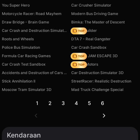
You Super Hero
Car Crusher Simulator
Motorcycle Racer: Road Mayhem
Modern Bus Driving Game
Draw Bridge - Brain Game
Bimka: The Master of Descent
Car Crash and Destruction Simulator 3D
Bridge Builder
Roots and Wheels
DTA 7 - Real Gangster
Police Bus Simulation
Car Crash Sandbox
Formula Car Racing Games
TRAFFIC JAM ESCAPE 3D
Car Crash Test Sandbox
Bouncy Motors
Accidents and Destruction of Cars 3D
Car Destruction Simulator 3D
Stick Annihilation II
StreetRacer: Realistic Destruction
Moscow Tram Simulator 3D
Mad Truck Challenge Special
1
2
3
4
5
6
Kendaraan