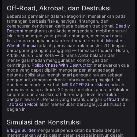
Off-Road, Akrobat, dan Destruksi
Beberapa permainan dalam kategori ini menekankan pada
tantangan berbasis fisika, navigasi rintangan, dan
kehancuran kendaraan daripada balapan tradisional.
Deadly
Descent
mengharuskan Anda mengendarai mobil menuruni
jalur pegunungan yang penuh rintangan, mencapai garis
finis tanpa menghancurkan kendaraan tersebut.
Monsters'
Wheels Special
adalah permainan truk monster 2D dengan
berbagai lingkungan panggung — termasuk Industri, Hutan,
Arktik, Gurun, dan Kota — di mana Anda balapan dan
menavigasi medan menggunakan kontrol gas dan
kemiringan.
Police Chase With Destruction
menawarkan dua
mode yang dapat dipilih: mengejar penjahat sebagai
petugas polisi atau menghindari penegak hukum sebagai
pengemudi, dengan mekanik tabrakan yang menjadi inti
dari kedua mode tersebut.
MR RACER Stunt Mania
adalah
permainan balap arkade 3D yang berfokus pada melakukan
lompatan dan aksi akrobat di berbagai level terstruktur
dengan lawan AI. Pemain yang tertarik dengan
Offroad
atau
Tabrakan Mobil
akan menemukan berbagai judul khusus di
bagian ini.
Simulasi dan Konstruksi
Bridge Builder
mengambil pendekatan berbeda dengan
menempatkan Anda dalam peran sebagai insinyur desain.