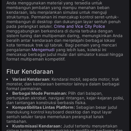
Anda menggunakan material yang tersedia untuk
membangun jembatan yang mampu menahan beban
kendaraan, lalu menjalankan simulasi untuk menguji
strukturnya. Permainan ini mencakup kontrol seret-untuk-
membangun di desktop dan dukungan layar sentuh penuh
pada perangkat seluler.
Crime and Vice City Police
menggabungkan berkendara di dunia terbuka dengan
sistem tuning dan multipemain daring, memungkinkan Anda
beralih antar kendaraan dan menjelajahi berbagai lokasi
kota termasuk trek uji tabrak. Bagi pemain yang mencari
pengalaman
Mengemudi
yang lebih luas, koleksi ini
mencakup berbagai judul mulai dari simulator kasual hingga
format multipemain kompetitif.
Fitur Kendaraan
Variasi Kendaraan:
Kendarai mobil, sepeda motor, truk
monster, dan kendaraan bermotor lainnya dalam berbagai
format permainan.
Berbagai Mode Permainan:
Pilih dari balapan,
pertunjukan akrobat, navigasi rintangan, kejar-kejaran polisi,
dan tantangan konstruksi berbasis fisika.
Kompatibilitas Lintas Platform:
Sebagian besar judul
mendukung kontrol keyboard desktop dan input layar
sentuh seluler tanpa memerlukan perangkat lunak
tambahan.
Kustomisasi Kendaraan:
Judul tertentu menyertakan
sistem tuning yang memungkinkan modifikasi performa dan