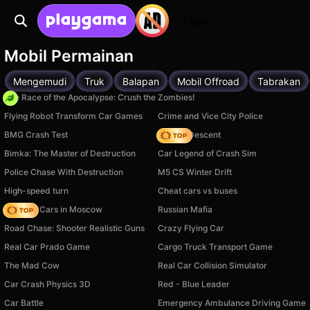
Login
Mobil Permainan
Mengemudi
Truk
Balapan
Mobil Offroad
Tabrakan
The Race of the Apocalypse: Crush the Zombies!
Flying Robot Transform Car Games
Crime and Vice City Police
BMG Crash Test
Deadly Descent
Bimka: The Master of Destruction
Car Legend of Crash Sim
Police Chase With Destruction
M5 CS Winter Drift
High-speed turn
Cheat cars vs buses
Race On Cars in Moscow
Russian Mafia
Road Chase: Shooter Realistic Guns
Crazy Flying Car
Real Car Prado Game
Cargo Truck Transport Game
The Mad Cow
Real Car Collision Simulator
Car Crash Physics 3D
Red - Blue Leader
Car Battle
Emergency Ambulance Driving Game