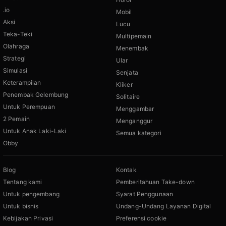
.io
Mobil
Aksi
Lucu
Teka-Teki
Multipemain
Olahraga
Menembak
Strategi
Ular
Simulasi
Senjata
Keterampilan
Kliker
Penembak Gelembung
Solitaire
Untuk Perempuan
Menggambar
2 Pemain
Menganggur
Untuk Anak Laki-Laki
Semua kategori
Obby
Blog
Kontak
Tentang kami
Pemberitahuan Take-down
Untuk pengembang
Syarat Penggunaan
Untuk bisnis
Undang-Undang Layanan Digital
Kebijakan Privasi
Preferensi cookie