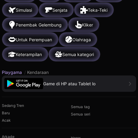
Simulasi
Senjata
Teka-Teki
Penembak Gelembung
Kliker
Untuk Perempuan
Olahraga
Keterampilan
Semua kategori
Playgama
/
Kendaraan
Game di HP atau Tablet lo
Sedang Tren
Semua tag
Baru
Semua seri
Acak
Arkade
Horor