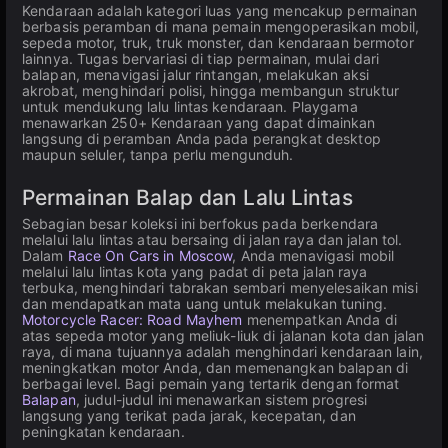
Kendaraan adalah kategori luas yang mencakup permainan
berbasis peramban di mana pemain mengoperasikan mobil,
sepeda motor, truk, truk monster, dan kendaraan bermotor
lainnya. Tugas bervariasi di tiap permainan, mulai dari
balapan, menavigasi jalur rintangan, melakukan aksi
akrobat, menghindari polisi, hingga membangun struktur
untuk mendukung lalu lintas kendaraan. Playgama
menawarkan 250+ Kendaraan yang dapat dimainkan
langsung di peramban Anda pada perangkat desktop
maupun seluler, tanpa perlu mengunduh.
Permainan Balap dan Lalu Lintas
Sebagian besar koleksi ini berfokus pada berkendara
melalui lalu lintas atau bersaing di jalan raya dan jalan tol.
Dalam
Race On Cars in Moscow
, Anda menavigasi mobil
melalui lalu lintas kota yang padat di peta jalan raya
terbuka, menghindari tabrakan sembari menyelesaikan misi
dan mendapatkan mata uang untuk melakukan tuning.
Motorcycle Racer: Road Mayhem
menempatkan Anda di
atas sepeda motor yang meliuk-liuk di jalanan kota dan jalan
raya, di mana tujuannya adalah menghindari kendaraan lain,
meningkatkan motor Anda, dan memenangkan balapan di
berbagai level. Bagi pemain yang tertarik dengan format
Balapan
, judul-judul ini menawarkan sistem progresi
langsung yang terikat pada jarak, kecepatan, dan
peningkatan kendaraan.