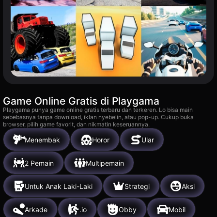
Game Online Gratis di Playgama
Playgama punya game online gratis terbaru dan terkeren. Lo bisa main
sebebasnya tanpa download, iklan nyebelin, atau pop-up. Cukup buka
browser, pilih game favorit, dan nikmatin keseruannya.
Menembak
Horor
Ular
2 Pemain
Multipemain
Untuk Anak Laki-Laki
Strategi
Aksi
Arkade
.io
Obby
Mobil