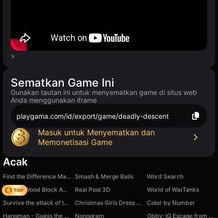
>
Sematkan Game Ini
Gunakan tautan ini untuk menyematkan game di situs web
Anda menggunakan iframe
playgama.com/id/export/game/deadly-descent
Masuk untuk Menyematkan dan
Memonetisasi Game
Acak
Find the Difference Master
Smash & Merge Balls
Word Search
Tap 3D Wood Block Away
Real Pool 3D
World of WarTanks
Survive the attack of the Brainrots 3d Shooter
Christmas Girls Dress Up
Color by Number
Hangman - Guess the word
Nonogram
Obby: IQ Escape from the Laboratory