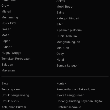
Anime
Grow
Mobil Retro
Misteri
Sains
Memancing
Kategori Hindari
Horor FPS
Sihir
Frozen
2 pemain platform
Mafia
Dunia Terbuka
Papan
Menghubungkan
Runner
Mini Golf
Huggy Wuggy
Obby
Temukan Perbedaan
Natal
Balapan
Semua kategori
Makanan
Blog
Kontak
Tentang kami
Pemberitahuan Take-down
Untuk pengembang
Syarat Penggunaan
Untuk bisnis
Undang-Undang Layanan Digital
Kebijakan Privasi
Preferensi cookie