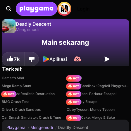
Login
Deadly Descent
Mengemudi
Deadly Descent adalah game mengemudi gratis oleh Andrey Melnikov. Mainkan online di Playgama.
Tidak
Simpan
Simpan progresnya!
Main sekarang
7k
Aplikasi
Terkait
Gamer's Mod
TB World
Mega Ramp Stunt
Sprunki Sandbox: Ragdoll Playground Mode
Car Crush: Realistic Destruction
Barry Prison: Parkour Escape!
BMG Crash Test
Your Obby Escape
Drive & Crash Sandbox
ObbyTycoon: Money Tycoon
Car Smash Simulator: Crash & Tune
Piece of Cake: Merge & Bake
Playgama
/
Mengemudi
/
Deadly Descent