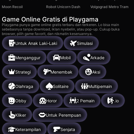
Moon Recoil
Robot Unicorn Dash
Volgograd Metro Tram
Game Online Gratis di Playgama
Playgama punya game online gratis terbaru dan terkeren. Lo bisa main
sebebasnya tanpa download, iklan nyebelin, atau pop-up. Cukup buka
browser, pilih game favorit, dan nikmatin keseruannya.
Untuk Anak Laki-Laki
Simulasi
Menganggur
Mobil
Arkade
Strategi
Menembak
Aksi
Olahraga
Solitaire
Multipemain
Obby
Horor
2 Pemain
.io
Kliker
Untuk Perempuan
Keterampilan
Senjata