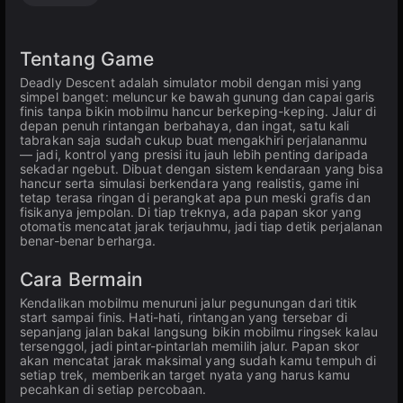
Tentang Game
Deadly Descent adalah simulator mobil dengan misi yang
simpel banget: meluncur ke bawah gunung dan capai garis
finis tanpa bikin mobilmu hancur berkeping-keping. Jalur di
depan penuh rintangan berbahaya, dan ingat, satu kali
tabrakan saja sudah cukup buat mengakhiri perjalananmu
— jadi, kontrol yang presisi itu jauh lebih penting daripada
sekadar ngebut. Dibuat dengan sistem kendaraan yang bisa
hancur serta simulasi berkendara yang realistis, game ini
tetap terasa ringan di perangkat apa pun meski grafis dan
fisikanya jempolan. Di tiap treknya, ada papan skor yang
otomatis mencatat jarak terjauhmu, jadi tiap detik perjalanan
benar-benar berharga.
Cara Bermain
Kendalikan mobilmu menuruni jalur pegunungan dari titik
start sampai finis. Hati-hati, rintangan yang tersebar di
sepanjang jalan bakal langsung bikin mobilmu ringsek kalau
tersenggol, jadi pintar-pintarlah memilih jalur. Papan skor
akan mencatat jarak maksimal yang sudah kamu tempuh di
setiap trek, memberikan target nyata yang harus kamu
pecahkan di setiap percobaan.