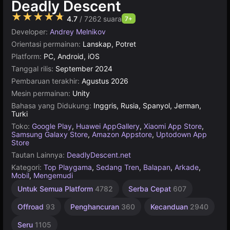
Deadly Descent
★★★★★
4.7
/ 7262 suara
7+
Developer:
Andrey Melnikov
Orientasi permainan:
Lanskap, Potret
Platform:
PC, Android, iOS
Tanggal rilis:
September 2024
Pembaruan terakhir:
Agustus 2026
Mesin permainan:
Unity
Bahasa yang Didukung:
Inggris, Rusia, Spanyol, Jerman,
Turki
Toko:
Google Play
,
Huawei AppGallery
,
Xiaomi App Store
,
Samsung Galaxy Store
,
Amazon Appstore
,
Uptodown App
Store
Tautan Lainnya:
DeadlyDescent.net
Kategori:
Top Playgama
,
Sedang Tren
,
Balapan
,
Arkade
,
Mobil
,
Mengemudi
Kendaraan
Rintangan
Kecepatan
Tabrakan
Tantangan
Desktop
Menghancurkan
Unity
Online
Indie
1
Untuk Semua Platform
4782
Serba Cepat
607
Pemain
Terbaik
Terbaik
online
5173
Mobil
220
234
430
311
11
3175
5023
4145
1220
491
Offroad
93
Penghancuran
360
Kecanduan
2940
Seru
1105